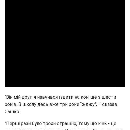
"Він мій друг, я навчився їздити на коні ще з шести
років. В школу десь вже три роки їжджу", – сказав
Сашко.
"Перші рази було трохи страшно, тому що кінь - це