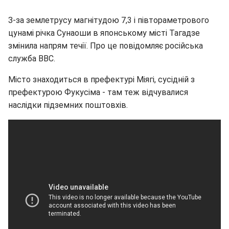
З-за землетрусу магнітудою 7,3 і півтораметрового
цунамі річка Сунаоши в японському місті Тагадзе
змінила напрям течії. Про це повідомляє російська
служба ВВС.
Місто знаходиться в префектурі Міягі, сусідній з
префектурою Фукусіма - там теж відчувалися
наслідки підземних поштовхів.