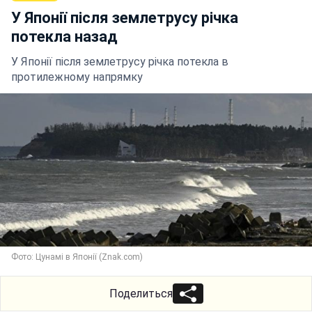
У Японії після землетрусу річка
потекла назад
У Японії після землетрусу річка потекла в
протилежному напрямку
Фото: Цунамі в Японії (Znak.com)
Поделиться