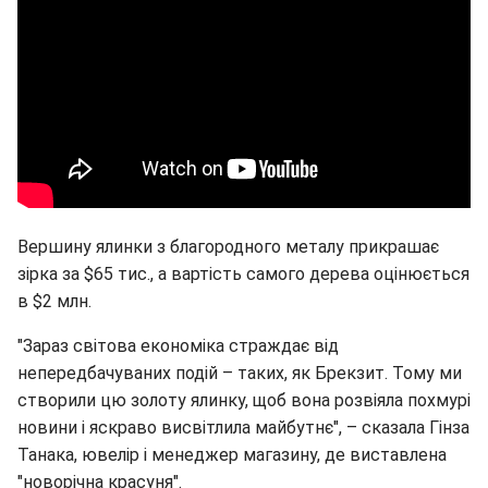
Вершину ялинки з благородного металу прикрашає
зірка за $65 тис., а вартість самого дерева оцінюється
в $2 млн.
"Зараз світова економіка страждає від
непередбачуваних подій – таких, як Брекзит. Тому ми
створили цю золоту ялинку, щоб вона розвіяла похмурі
новини і яскраво висвітлила майбутнє", – сказала Гінза
Танака, ювелір і менеджер магазину, де виставлена
"новорічна красуня".