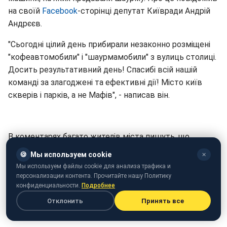
на своїй
Facebook
-сторінці депутат Київради Андрій
Андрєєв.
"Сьогодні цілий день прибирали незаконно розміщені
"кофеавтомобили" і "шаурмамобили" з вулиць столиці.
Досить результативний день! Спасибі всій нашій
команді за злагоджені та ефективні дії! Місто київ
скверів і парків, а не Мафів", - написав він.
В коментарях багато жителів міста пишуть, що
задоволені такими ініціативами і підказують вулиці, де
🍪
Мы используем cookie
✕
ще треба прибрати кавомобілі.
Мы используем файлы cookie для анализа трафика и
персонализации контента. Прочитайте нашу Политику
Як раніше повідомлялося, в Києві біля метро "Мінська"
конфиденциальности.
Подробнее
зникли всі Мафи
Отклонить
Принять все