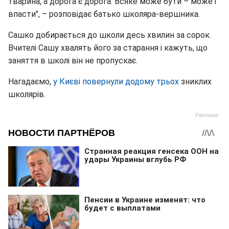
тварина, а дорога є дорога. Всяке може бути – може і
впасти", – розповідає батько школяра-вершника.
Сашко добирається до школи десь хвилин за сорок.
Вчителі Сашу хвалять його за старання і кажуть, що
заняття в школі він не пропускає.
Нагадаємо,
у Києві повернули додому трьох
зниклих
школярів.