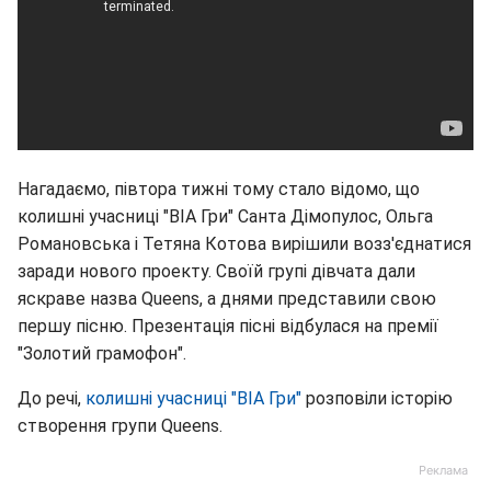
Нагадаємо, півтора тижні тому стало відомо, що
колишні учасниці "ВІА Гри" Санта Дімопулос, Ольга
Романовська і Тетяна Котова вирішили возз'єднатися
заради нового проекту. Своїй групі дівчата дали
яскраве назва Queens, а днями представили свою
першу пісню. Презентація пісні відбулася на премії
"Золотий грамофон".
До речі,
колишні учасниці "ВІА Гри"
розповіли історію
створення групи Queens.