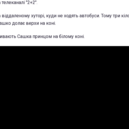
телеканалі "2+2".
 віддаленому хуторі, куди не ходять автобуси. Тому три кі
шко долає верхи на коні.
ивають Сашка принцом на білому коні.