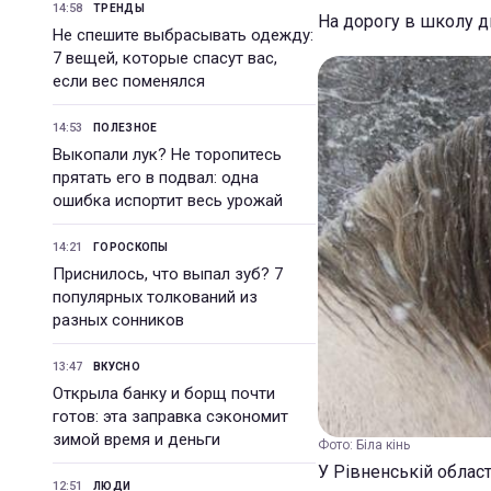
14:58
ТРЕНДЫ
На дорогу в школу д
Не спешите выбрасывать одежду:
7 вещей, которые спасут вас,
если вес поменялся
14:53
ПОЛЕЗНОЕ
Выкопали лук? Не торопитесь
прятать его в подвал: одна
ошибка испортит весь урожай
14:21
ГОРОСКОПЫ
Приснилось, что выпал зуб? 7
популярных толкований из
разных сонников
13:47
ВКУСНО
Открыла банку и борщ почти
готов: эта заправка сэкономит
зимой время и деньги
Фото: Біла кінь
У Рівненській област
12:51
ЛЮДИ