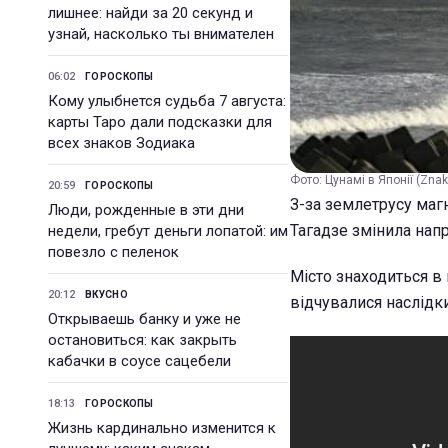
лишнее: найди за 20 секунд и
узнай, насколько ты внимателен
06:02
ГОРОСКОПЫ
Кому улыбнется судьба 7 августа:
карты Таро дали подсказки для
всех знаков Зодиака
Фото: Цунамі в Японії (Zna
20:59
ГОРОСКОПЫ
З-за землетрусу магн
Люди, рожденные в эти дни
Тагадзе змінила напр
недели, гребут деньги лопатой: им
повезло с пеленок
Місто знаходиться в 
20:12
ВКУСНО
відчувалися наслідк
Открываешь банку и уже не
остановиться: как закрыть
кабачки в соусе сацебели
18:13
ГОРОСКОПЫ
Жизнь кардинально изменится к