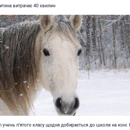
итина витрачає 40 хвилин
і учень п'ятого класу щодня добирається до школи на коні.