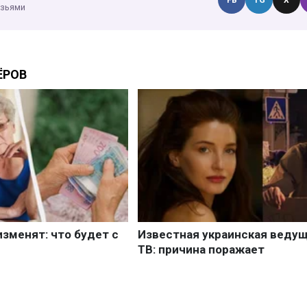
FB
TG
X
узьями