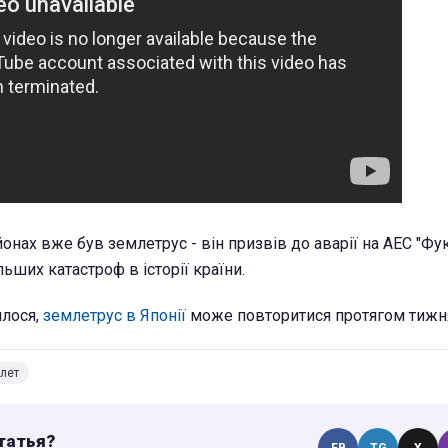
йонах вже був землетрус - він призвів до аварії на АЕС "Фу
льших катастроф в історії країни.
лося,
землетрус в Японії
може повторитися протягом тижн
лет
татья?