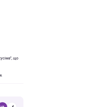
кусіма", що
я.