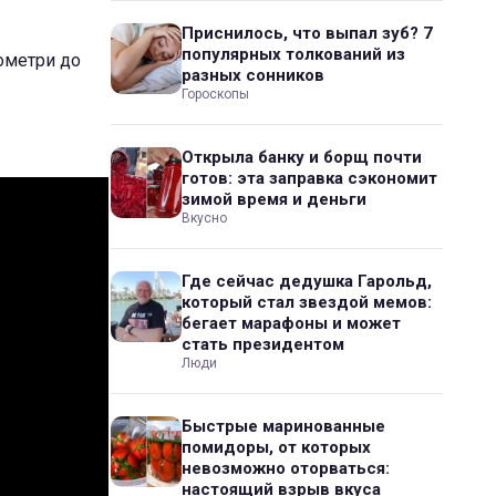
Приснилось, что выпал зуб? 7
популярных толкований из
лометри до
разных сонников
Гороскопы
Открыла банку и борщ почти
готов: эта заправка сэкономит
зимой время и деньги
Вкусно
Где сейчас дедушка Гарольд,
который стал звездой мемов:
бегает марафоны и может
стать президентом
Люди
Быстрые маринованные
помидоры, от которых
невозможно оторваться:
настоящий взрыв вкуса