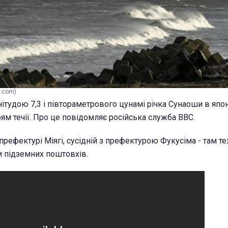
k.com)
ітудою 7,3 і півтораметрового цунамі річка Сунаоши в япо
ям течії. Про це повідомляє російська служба ВВС.
префектурі Міягі, сусідній з префектурою Фукусіма - там т
и підземних поштовхів.