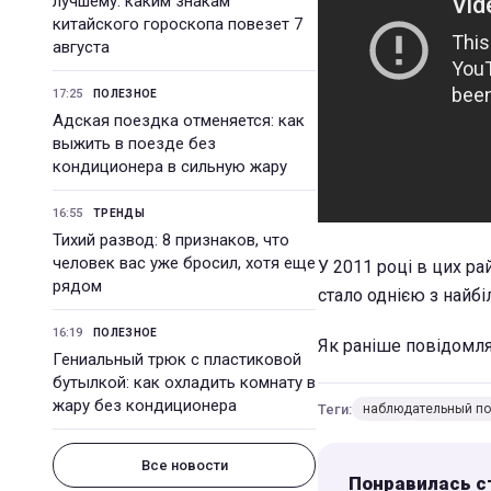
лучшему: каким знакам
китайского гороскопа повезет 7
августа
17:25
ПОЛЕЗНОЕ
Адская поездка отменяется: как
выжить в поезде без
кондиционера в сильную жару
16:55
ТРЕНДЫ
Тихий развод: 8 признаков, что
человек вас уже бросил, хотя еще
У 2011 році в цих ра
рядом
стало однією з найбі
16:19
ПОЛЕЗНОЕ
Як раніше повідомля
Гениальный трюк с пластиковой
бутылкой: как охладить комнату в
жару без кондиционера
Теги:
наблюдательный по
Все новости
Понравилась с