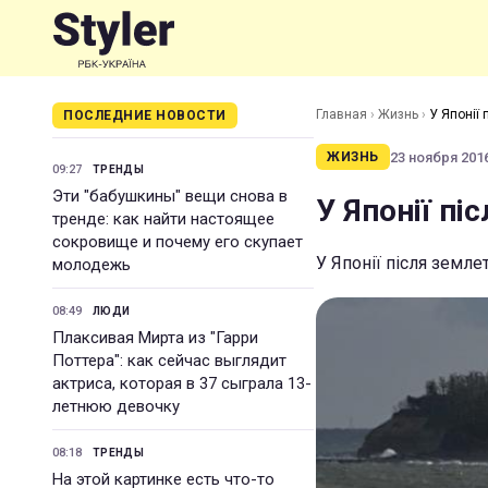
Главная
›
Жизнь
›
У Японії 
ПОСЛЕДНИЕ НОВОСТИ
23 ноября 2016
ЖИЗНЬ
09:27
ТРЕНДЫ
Эти "бабушкины" вещи снова в
У Японії пі
тренде: как найти настоящее
сокровище и почему его скупает
У Японії після земл
молодежь
08:49
ЛЮДИ
Плаксивая Мирта из "Гарри
Поттера": как сейчас выглядит
актриса, которая в 37 сыграла 13-
летнюю девочку
08:18
ТРЕНДЫ
На этой картинке есть что-то