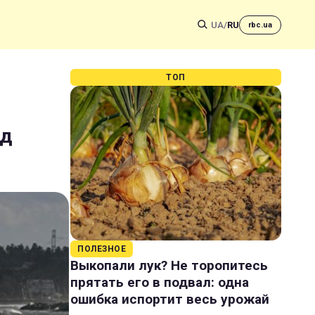
UA
/
RU
rbc.ua
ТОП
ад
ПОЛЕЗНОЕ
Выкопали лук? Не торопитесь
прятать его в подвал: одна
ошибка испортит весь урожай