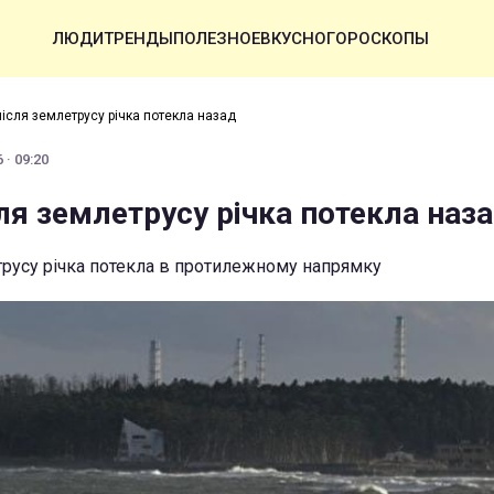
ЛЮДИ
ТРЕНДЫ
ПОЛЕЗНОЕ
ВКУСНО
ГОРОСКОПЫ
після землетрусу річка потекла назад
 · 09:20
сля землетрусу річка потекла наз
етрусу річка потекла в протилежному напрямку