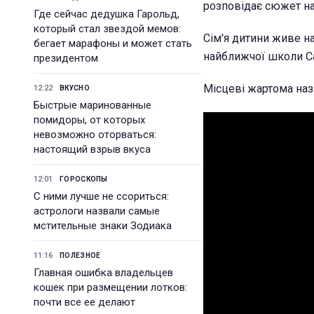
розповідає сюжет на 
Где сейчас дедушка Гарольд,
который стал звездой мемов:
Сім'я дитини живе на
бегает марафоны и может стать
найближчої школи Са
президентом
Місцеві жартома наз
12:22
ВКУСНО
Быстрые маринованные
помидоры, от которых
невозможно оторваться:
настоящий взрыв вкуса
12:01
ГОРОСКОПЫ
С ними лучше не ссориться:
астрологи назвали самые
мстительные знаки Зодиака
11:16
ПОЛЕЗНОЕ
Главная ошибка владельцев
кошек при размещении лотков:
почти все ее делают