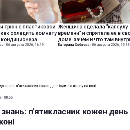
й трюк с пластиковой
Женщина сделала "капсулу
 как охладить комнату
времени" и спрятала ее в св
з кондиционера
доме: зачем и что там внутр
ва
·
06 августа 2026, 16:19
Катерина Собкова
·
06 августа 2026, 15:33
о знань: п'ятикласник кожен день їздить в школу на коні
 · 08:55
 знань: п'ятикласник кожен день
коні