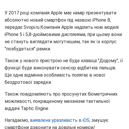
У 2017 році компанія Apple має намір презентувати
абсолютно новий смартфон під назвою iPhone 8,
передає Svopi.ru.Компанія Apple наділить нові моделі
iPhone 5 і 5,8-дюймовими дисплеями, при цьому вони
не стануть виглядати могутнішим, так як їх корпус
"позбудеться" рамки.
Також у нового пристрою не буде клавіші "Додому", її
функції буде виконувати сенсор відбитків пальців.
Ще одна відмінна особливість полягає в нової
бездротової зарядки.
Також повідомляють про просунутих біометричних
можливості, покращеному механізмі тактильної
віддачі Taptic Engine
Нагадаємо,
виявлена уразливість в iOS,
змушує
смартфони дзвонити на довільні номери/