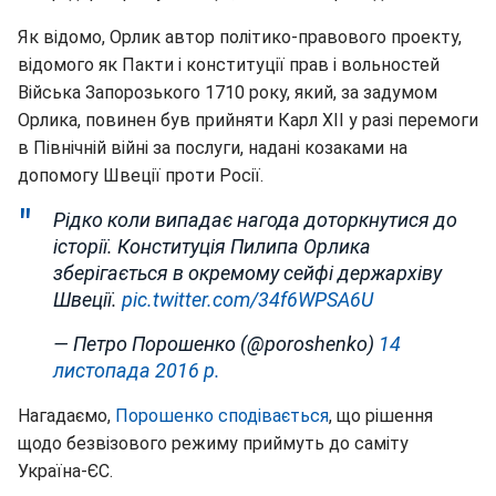
Як відомо, Орлик автор політико-правового проекту,
відомого як Пакти і конституції прав і вольностей
Війська Запорозького 1710 року, який, за задумом
Орлика, повинен був прийняти Карл XII у разі перемоги
в Північній війні за послуги, надані козаками на
допомогу Швеції проти Росії.
Рідко коли випадає нагода доторкнутися до
історії. Конституція Пилипа Орлика
зберігається в окремому сейфі держархіву
Швеції.
pic.twitter.com/34f6WPSA6U
— Петро Порошенко (@poroshenko)
14
листопада 2016 р.
Нагадаємо,
Порошенко сподівається
, що рішення
щодо безвізового режиму приймуть до саміту
Україна-ЄС.