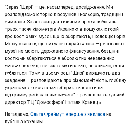
"Зараз "Щирі" — це, насамперед, дослідження. Ми
розповідаємо історію візерунків і кольорів, традицій і
символів. За останні два тижні ми проїхали більше
трьох тисяч кілометрів Україною в пошуках історій
про костюмах, музеї, що їх зберігають, і колекціонерів.
Можу сказати, що ситуація вкрай важка — регіональні
музеї не мають державного фінансування, безцінні
костюми зберігаються в абсолютно неналежних
умовах, колекції не систематизовані, не описані, вони
губляться. Тому в цьому році "Щирі" вирішують два
завдання — розповідають про різноманітність, глибину
українського костюма і збирають кошти на
підтримку регіональних музеїв", - розповіла керуючий
директор ТЦ "Домосфера" Наталя Кравець.
Нагадаємо,
Ольга Фреймут вперше з'явилася
на
публіці з коханим.