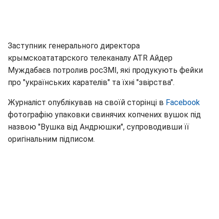
Заступник генерального директора
крымскоататарского телеканалу ATR Айдер
Муждабаєв потролив росЗМІ, які продукують фейки
про "українських карателів" та їхні "звірства".
Журналіст опублікував на своїй сторінці в
Facebook
фотографію упаковки свинячих копчених вушок під
назвою "Вушка від Андрюшки", супроводивши її
оригінальним підписом.