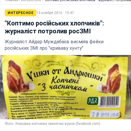
Главная
›
Интересное
›
"Коптимо російських хлопчиків": журналіст потроли
ИНТЕРЕСНОЕ
14 ноября 2016 · 19:47
"Коптимо російських хлопчиків":
журналіст потролив росЗМІ
Журналіст Айдер Муждабаєв висміяв фейки
російських ЗМІ про "криваву хунту"
Фото: Упаковка копчених свинячих вушок (facebook.com)