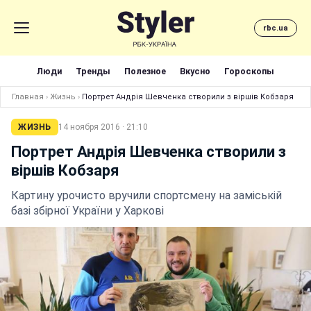
rbc.ua
Люди
Тренды
Полезное
Вкусно
Гороскопы
Главная
›
Жизнь
›
Портрет Андрія Шевченка створили з віршів Кобзаря
ЖИЗНЬ
14 ноября 2016 · 21:10
Портрет Андрія Шевченка створили з
віршів Кобзаря
Картину урочисто вручили спортсмену на заміській
базі збірної України у Харкові