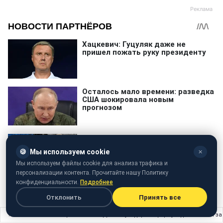
🍪
Мы используем cookie
✕
Мы используем файлы cookie для анализа трафика и
персонализации контента. Прочитайте нашу Политику
конфиденциальности.
Подробнее
Отклонить
Принять все
Главная
›
Жизнь
›
Переселенка з Донбасу відкрила ферму під Львовом і з