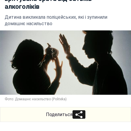
алкоголіків
Дитина викликала поліцейських, які і зупинили
домашнє насильство
Фото: Домашнє насильство (Politeka)
Поделиться