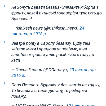
Не хочуть давати безвиз? Знімайте кіборгів з
фронту, нехай путінські головорізи тупотять до
Брюсселя!
— rishikesh news (@rishikesh_news)
24
листопада 2016 р.
Завтра поїду в Європу безвизу. Буду там
унітази мити і працювати повіями, а на
зароблені гроші куплю російського газу до
хати
— Олена Гарная (@OGarnaya)
23 листопада
2016 р.
Повз Петеного будинку, я без жартів не ходжу,
То безвиз з штанів дістану, то реформи
покажу...
— МС Перекис (@MC_Perekis)
23 листопада