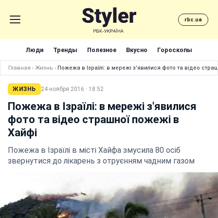
rbc.ua
Люди
Тренды
Полезное
Вкусно
Гороскопы
Главная
›
Жизнь
›
Пожежа в Ізраїлі: в мережі з'явилися фото та відео стра
ЖИЗНЬ
24 ноября 2016 · 18:52
Пожежа в Ізраїлі: в мережі з'явилися
фото та відео страшної пожежі в
Хайфі
Пожежа в Ізраїлі в місті Хайфа змусила 80 осіб
звернутися до лікарень з отруєнням чадним газом