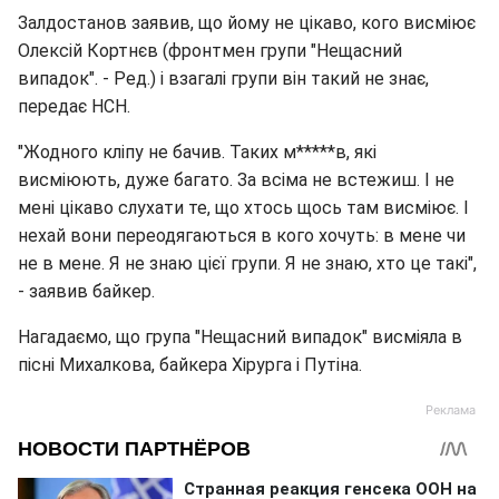
Залдостанов заявив, що йому не цікаво, кого висміює
Олексій Кортнєв (фронтмен групи "Нещасний
випадок". - Ред.) і взагалі групи він такий не знає,
передає НСН.
"Жодного кліпу не бачив. Таких м*****в, які
висміюють, дуже багато. За всіма не встежиш. І не
мені цікаво слухати те, що хтось щось там висміює. І
нехай вони переодягаються в кого хочуть: в мене чи
не в мене. Я не знаю цієї групи. Я не знаю, хто це такі",
- заявив байкер.
Нагадаємо, що група "Нещасний випадок" висміяла в
пісні Михалкова, байкера Хірурга і Путіна.