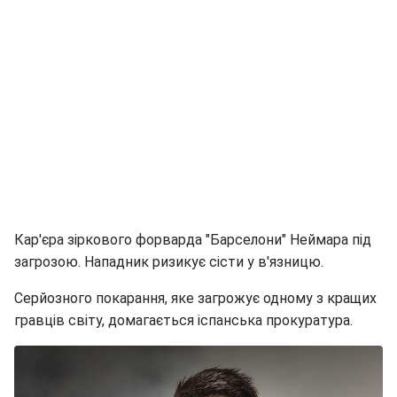
Кар'єра зіркового форварда "Барселони" Неймара під
загрозою. Нападник ризикує сісти у в'язницю.
Серйозного покарання, яке загрожує одному з кращих
гравців світу, домагається іспанська прокуратура.