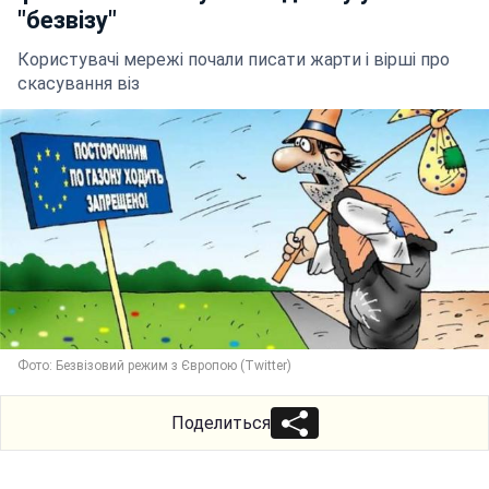
"безвiзу"
Користувачі мережі почали писати жарти і вірші про
скасування віз
Фото: Безвізовий режим з Європою (Twitter)
Поделиться