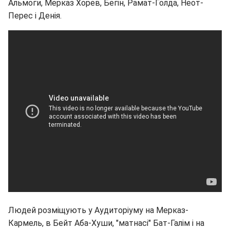
Альмоги, Мерказ Хорев, Бегін, Рамат-Голда, Неот-
Перес і Денія.
Людей розміщують у Аудиторіуму на Мерказ-
Кармель, в Бейт Аба-Хуши, "матнасі" Бат-Галім і на