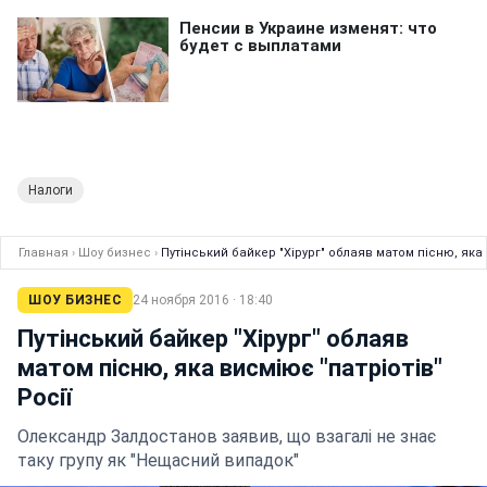
Налоги
Главная
›
Шоу бизнес
›
Путінський байкер "Хірург" облаяв матом пісню, яка 
ШОУ БИЗНЕС
24 ноября 2016 · 18:40
Путінський байкер "Хірург" облаяв
матом пісню, яка висміює "патріотів"
Росії
Олександр Залдостанов заявив, що взагалі не знає
таку групу як "Нещасний випадок"