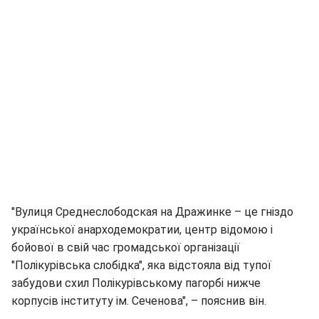
"Вулиця Среднеслободская на Дражинке – це гніздо
української анарходемократии, центр відомою і
бойової в свій час громадської організації
"Полікурівська слобідка", яка відстояла від тупої
забудови схил Полікурівському пагорбі нижче
корпусів інституту ім. Сеченова", – пояснив він.