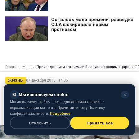
Главная
›
Жизнь
›
Прикордонники затримали білоруса з грошима царської Р
ЖИЗНЬ
07 декабря 2016 · 14:35
Прикордонники затримали білоруса з
🍪
Мы используем cookie
✕
грошима царської Росії
Мы используем файлы cookie для анализа трафика и
персонализации контента. Прочитайте нашу Политику
Чоловік таємно провозив купюри, датовані кінцем
конфиденциальности.
Подробнее
ХІХ-початком ХХ століття
Отклонить
Принять все