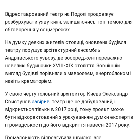
Відреставрований театр на Подолі продовжує
розбурхувати уяву киян, залишаючись топ-темою для
обговорення у соцмережах.
На думку деяких жителів столиці, оновлена будівля
театру порушує архітектурний ансамбль
Андріївського узвозу, де зосереджені переважно
невеликі будиночки XVIII-XIX століття. Зовнішній
вигляд будівлі порівняли з мавзолеєм, енергоблоком і
навіть крематорієм.
У свою чергу головний архітектор Києва Олександр
Свистунов
завірив
: театр ще не добудований, і
відкриється тільки в 2017 році, тому проект може
бути відкоректований з урахуванням думки експертів
і громадськості до його відкриття навесні 2017 року.
Громадськість відреагувала швидко, але