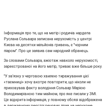
Інформація про те, що на матір і родичів нардепа
Руслана Сольвара записана нерухомість у центрі
Києва на десятки мільйонів гривень, є "чорним
піаром". Про це заявив сам народний обранець.
За словами Сольвара, ажіотаж навколо нерухомості,
зареєстрованої на його матір, триває вже більше року.
"У зв’язку з черговою хвилею тиражування цієї
«таємниці» хочу вкотре повторити, що ніколи не
приховував факту володіння Сольвар Марією
Володимирівною тим майном, про яке писали у ЗМІ.
Це відкрита інформація, у повному обсязі відображена
в державному реєстрі речових прав на нерухоме