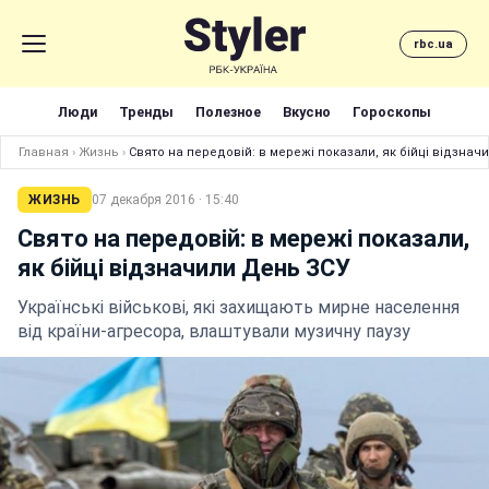
rbc.ua
Люди
Тренды
Полезное
Вкусно
Гороскопы
Главная
›
Жизнь
›
Свято на передовій: в мережі показали, як бійці відзнач
ЖИЗНЬ
07 декабря 2016 · 15:40
Свято на передовій: в мережі показали,
як бійці відзначили День ЗСУ
Українські військові, які захищають мирне населення
від країни-агресора, влаштували музичну паузу