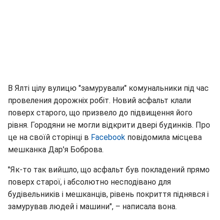
В Ялті цілу вулицю "замурували" комунальники під час
провеления дорожніх робіт. Новий асфальт клали
поверх старого, що призвело до підвищення його
рівня. Городяни не могли відкрити двері будинків. Про
це на своїй сторінці в
Facebook
повідомила місцева
мешканка Дар'я Боброва.
"Як-то так вийшло, що асфальт був покладений прямо
поверх старої, і абсолютно несподівано для
будівельників і мешканців, рівень покриття піднявся і
замурував людей і машини", – написала вона.