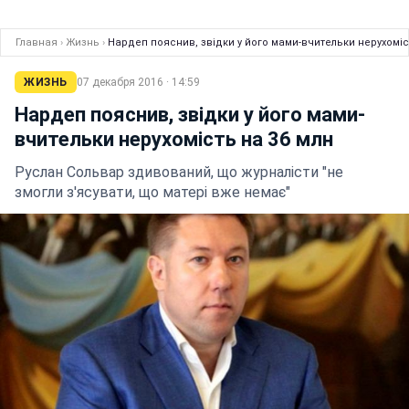
Главная
›
Жизнь
›
Нардеп пояснив, звідки у його мами-вчительки нерухоміс
ЖИЗНЬ
07 декабря 2016 · 14:59
Нардеп пояснив, звідки у його мами-
вчительки нерухомість на 36 млн
Руслан Сольвар здивований, що журналісти "не
змогли з'ясувати, що матері вже немає"