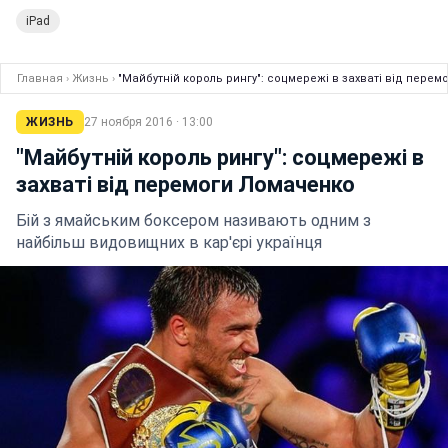
iPad
Главная
›
Жизнь
›
"Майбутній король рингу": соцмережі в захваті від пере
ЖИЗНЬ
27 ноября 2016 · 13:00
"Майбутній король рингу": соцмережі в
захваті від перемоги Ломаченко
Бій з ямайським боксером називають одним з
найбільш видовищних в кар'єрі українця