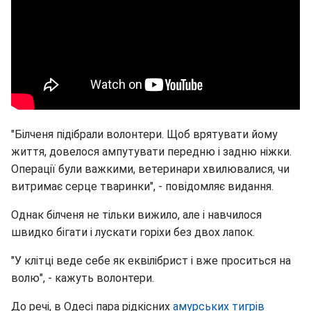
"Білченя підібрали волонтери. Щоб врятувати йому
життя, довелося ампутувати передню і задню ніжки.
Операції були важкими, ветеринари хвилювалися, чи
витримає серце тваринки", - повідомляє видання.
Однак білченя не тільки вижило, але і навчилося
швидко бігати і лускати горіхи без двох лапок.
"У клітці веде себе як еквілібрист і вже проситься на
волю", - кажуть волонтери.
До речі, в Одесі пара рідкісних
амурських тигрів