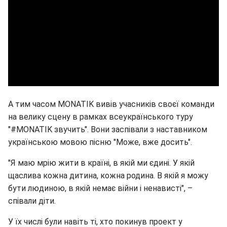
А тим часом MONATIK вивів учасників своєї команди
на велику сцену в рамках всеукраїнського туру
"#MONATIK звучить". Вони заспівали з наставником
українською мовою пісню "Може, вже досить".
"Я маю мрію жити в країні, в якій ми єдині. У якій
щаслива кожна дитина, кожна родина. В якій я можу
бути людиною, в якій немає війни і ненависті", –
співали діти.
У їх числі були навіть ті, хто покинув проект у