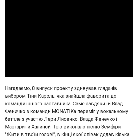
Нагадаємо, 8 випуск проекту здивував глядачів
вибором Тіни Кароль, яка знайшла фаворита до
команди іншого наставника. Саме завдяки їй Влад
Феничко з команди MONATIKа переміг у вокальному
баттле з участю Лери Лисенко, Влада Фенечко і
Маргарити Халиной. Тріо виконало пісню Земфіри
"Жити в твоїй голові", в кінці якої співак додав кілька