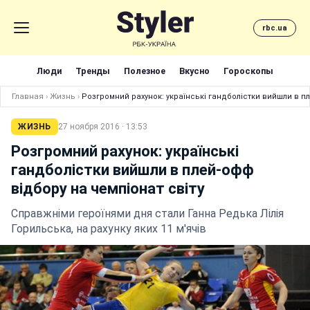
rbc.ua
Люди
Тренды
Полезное
Вкусно
Гороскопы
Главная
›
Жизнь
›
Розгромний рахунок: українські гандболістки вийшли в пл
ЖИЗНЬ
27 ноября 2016 · 13:53
Розгромний рахунок: українські
гандболістки вийшли в плей-офф
відбору на чемпіонат світу
Справжніми героїнями дня стали Ганна Редька Лілія
Горильська, на рахунку яких 11 м'ячів