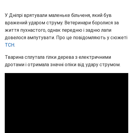
У Дніпрі врятували маленьке більченя, який був
вражений ударом струму. Ветеринари боролися за
життя пухнастого, однак передню і задню лапи
довелося ампутувати. Про це повідомляють у сюжеті
ТСН
.
Тварина сплутала гілки дерева з електричними
дротами і отримала значні опіки від удару струмом.