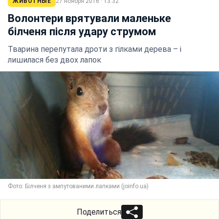
ЖИВОТНЫЕ
27 ноября 2016 · 13:32
Волонтери врятували маленьке
білченя після удару струмом
Тварина перепутала дроти з гілками дерева – і
лишилася без двох лапок
Фото: Білченя з ампутованими лапками (joinfo.ua)
Поделиться