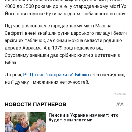
4000 до 3500 роками до н. е.. у стародавньому місті Ур.
Його освіта може бути наслідком глобального потопу.
Під час розкопок у стародавньому місті Марі на
Євфраті, вчені знайшли руїни царського палацу і безліч
архівних табличок, за якими можна скласти родинне
дерево Авраама. А в 1979 році недалеко від
Єрусалиму знайшли два срібних книги з цитатами з
Біблії.
До речі,
РПЦ хоче "підправити" Біблію
з-за очевидних,
на її думку, і множинних неточностей.