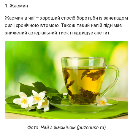
1. Жасмин
Жасмин в чаї – хороший спосіб боротьби із занепадом
сил і хронічною втомою. Також такий напій піднімає
знижений артеріальний тиск і підвищує апетит.
Фото: Чай з жасміном (puzenush.ru)