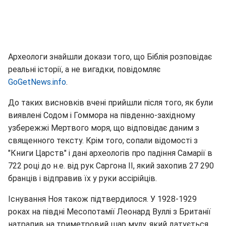
Археологи знайшли докази того, що Біблія розповідає
реальні історії, а не вигадки, повідомляє
GoGetNews.info
.
До таких висновків вчені прийшли після того, як були
виявлені Содом і Гоммора на південно-західному
узбережжі Мертвого моря, що відповідає даним з
священного тексту. Крім того, сопали відомості з
"Книги Царств" і дані археологів про падіння Самарії в
722 році до н.е. від рук Саргона II, який захопив 27 290
бранців і відправив їх у руки ассірійців.
Існування Ноя також підтвердилося. У 1928-1929
роках на півдні Месопотамії Леонард Вуллі з Британії
натрапив на триметровий шар мулу, який датується