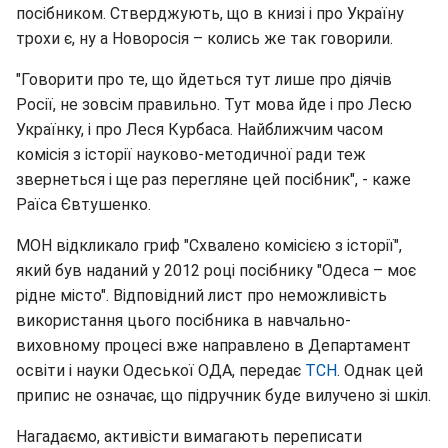
посібником. Стверджують, що в книзі і про Україну
трохи є, ну а Новоросія – колись же так говорили.
"Говорити про те, що йдеться тут лише про діячів
Росії, не зовсім правильно. Тут мова йде і про Лесю
Українку, і про Леся Курбаса. Найближчим часом
комісія з історії науково-методичної ради теж
звернеться і ще раз перегляне цей посібник", - каже
Раїса Євтушенко.
МОН відкликало гриф "Схвалено комісією з історії",
який був наданий у 2012 році посібнику "Одеса – моє
рідне місто". Відповідний лист про неможливість
використання цього посібника в навчально-
виховному процесі вже направлено в Департамент
освіти і науки Одеської ОДА, передає
ТСН
. Однак цей
припис не означає, що підручник буде вилучено зі шкіл.
Нагадаємо, активісти вимагають переписати