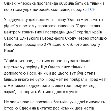
Однак імперська пропаганда обурила батьків тільки з
початком україно-російської війни, передає
ТСН
.
У підручнику для восьмого класу "Одеса – моє місто
рідне" у шостому параграфі написано: "Одеса стала
центром транзитної і посередницької торгівлі країн
Європи, Близького і Середнього Сходу. Через столицю
Новоросії проходило 37% всього хлібного експорту
Росії".
"У цій книзі приділяється основна увага тільки
царському періоду. Що Одеса існує тільки з
допомогою Росії. Як ніби до цього тут був степ і
більше нічого не було. Предмет не прибрали. Предмет
є. А книжка надрукована в електронному вигляді
зараз", - говорить батько одного з учнів.
Не зважаючи на прохання батьків, учні досі вивчають
історію Одеси на цитатах російських шовіністів