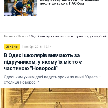
Главная
›
Жизнь
›
В Одесі школярів вивчають за підручником, у якому їх міс
ЖИЗНЬ
11 ноября 2016 · 19:14
В Одесі школярів вивчають за
підручником, у якому їх місто є
частиною "Новоросії"
Одеським учням досі ведуть уроки по книзі "Одеса –
столиця Новоросії"