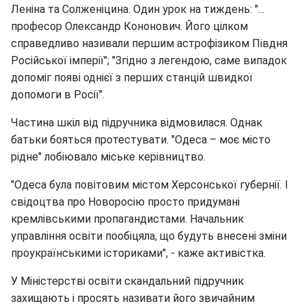
Леніна та Солженіцина. Один урок на тиждень: "...
професор Олександр Кононович. Його цілком
справедливо називали першим астрофізиком Півдня
Російської імперії"; "Згідно з легендою, саме випадок
допоміг появі однієї з перших станцій швидкої
допомоги в Росії".
Частина шкіл від підручника відмовилася. Однак
батьки бояться протестувати. "Одеса – моє місто
рідне" лобіювало міське керівництво.
"Одеса була повітовим містом Херсонської губернії. І
свідоцтва про Новоросію просто придумані
кремлівськими пропагандистами. Начальник
управління освіти пообіцяла, що будуть внесені зміни
проукраїнськими істориками", - каже активістка.
У Міністерстві освіти скандальний підручник
захищають і просять називати його звичайним