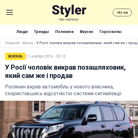
rbc.ua
Люди
Тренды
Полезное
Вкусно
Гороскопы
Главная
›
Жизнь
›
У Росії чоловік викрав позашляховик, який сам же і прод
ЖИЗНЬ
11 ноября 2016 · 20:10
У Росії чоловік викрав позашляховик,
який сам же і продав
Росіянин вкрав автомобіль у нового власника,
скориставшись відсутністю системи сигналізації