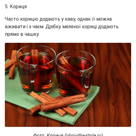
5. Кориця
Часто корицю додають у каву, однак її можна
вживати і з чаєм. Дрібку меленої кориці додають
прямо в чашку.
Фото: Кориця (oboi-dlja-stola.ru)