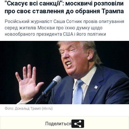
"Скасує всі санкції": москвичі розповіли
про своє ставлення до обрання Трампа
Російський журналіст Саша Сотник провів опитування
серед жителів Москви про їхню думку щодо
новообраного президента США і його політики
Фото: Дональд Трамп (ntv.ru)
Поделиться