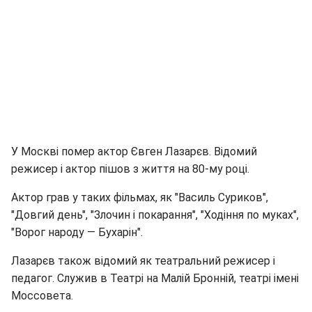
У Москві помер актор Євген Лазарєв. Відомий
режисер і актор пішов з життя на 80-му році.
Актор грав у таких фільмах, як "Василь Суриков",
"Довгий день", "Злочин і покарання", "Ходіння по муках",
"Ворог народу — Бухарін".
Лазарєв також відомий як театральний режисер і
педагог. Служив в Театрі на Малій Бронній, театрі імені
Моссовета.