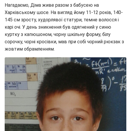
Нагадаємо, Діма живе разом з бабусею на
Харківському шосе. На вигляд йому 11-12 років, 140-
145 см зросту, худорлявої статури, темне волосся і
карі очі. У день зникнення був одягнений у синю
куртку з капюшоном, чорну шкільну форму, білу
сорочку, чорні кросівки, мав при собі чорний рюкзак з
жовтим обрамленням.