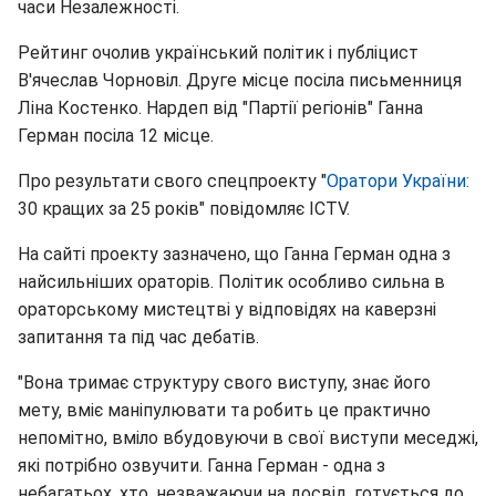
часи Незалежності.
Рейтинг очолив український політик і публіцист
В'ячеслав Чорновіл. Друге місце посіла письменниця
Ліна Костенко. Нардеп від "Партії регіонів" Ганна
Герман посіла 12 місце.
Про результати свого спецпроекту "
Оратори України:
30 кращих за 25 років" повідомляє ICTV.
На сайті проекту зазначено, що Ганна Герман одна з
найсильніших ораторів. Політик особливо сильна в
ораторському мистецтві у відповідях на каверзні
запитання та під час дебатів.
"Вона тримає структуру свого виступу, знає його
мету, вміє маніпулювати та робить це практично
непомітно, вміло вбудовуючи в свої виступи меседжі,
які потрібно озвучити. Ганна Герман - одна з
небагатьох, хто, незважаючи на досвід, готується до