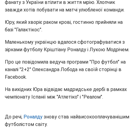
фанату з України втілити в життя мрію. Хлопчик
завжди хотів побувати на матчі улюбленої команди.
Юру, який хворіє раком крові, гостинно прийняли на
базі "Галактікос".
Маленькому українцю вдалося сфотографуватися з
зірками футболу Кріштіану Роналду і Лукою Модрічем.
Про це повідомила ведуча програми "Про футбол" на
каналі "2+2" Олександра Лобода на своїй сторінці в
Facebook.
На вихідних Юра відвідає мадридське дербі в рамках
чемпіонату Іспанії між "Атлетіко" і "Реалом".
До речі,
Роналду
знову став найвисокооплачуванішим
футболістом світу.