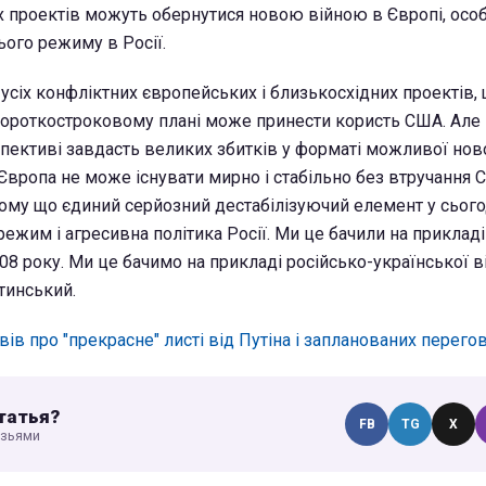
 проектів можуть обернутися новою війною в Європі, осо
ого режиму в Росії.
 усіх конфліктних європейських і близькосхідних проектів,
короткостроковому плані може принести користь США. Але
пективі завдасть великих збитків у форматі можливої нов
 Європа не може існувати мирно і стабільно без втручання 
тому що єдиний серйозний дестабілізуючий елемент у сьог
режим і агресивна політика Росії. Ми це бачили на прикладі
08 року. Ми це бачимо на прикладі російсько-української ві
инський.
вів про "прекрасне" листі від Путіна і запланованих перего
татья?
FB
TG
X
узьями