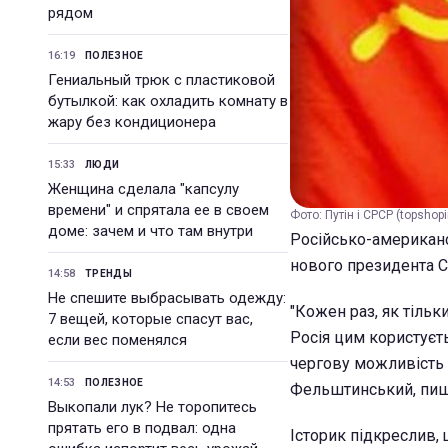
рядом
16:19
ПОЛЕЗНОЕ
Гениальный трюк с пластиковой
бутылкой: как охладить комнату в
жару без кондиционера
15:33
ЛЮДИ
Женщина сделала "капсулу
времени" и спрятала ее в своем
Фото: Путін і СРСР (topshopi
доме: зачем и что там внутри
Російсько-американ
нового президента С
14:58
ТРЕНДЫ
Не спешите выбрасывать одежду:
"Кожен раз, як тільк
7 вещей, которые спасут вас,
Росія цим користуєт
если вес поменялся
чергову можливість 
14:53
ПОЛЕЗНОЕ
Фельштинський, пи
Выкопали лук? Не торопитесь
прятать его в подвал: одна
Історик підкреслив,