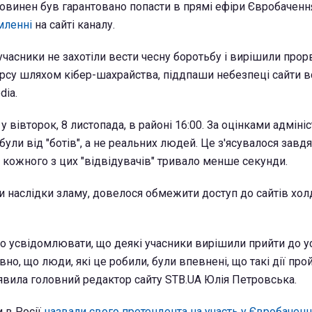
винен був гарантовано попасти в прямі ефіри Євробаченн
мленні
на сайті каналу.
учасники не захотіли вести чесну боротьбу і вирішили прор
рсу шляхом кібер-шахрайства, піддпаши небезпеці сайти в
dia.
у вівторок, 8 листопада, в районі 16:00. За оцінками адміні
 були від "ботів", а не реальних людей. Це з'ясувалося завд
і кожного з цих "відвідувачів" тривало менше секунди.
ти наслідки зламу, довелося обмежити доступ до сайтів хол
 усвідомлювати, що деякі учасники вирішили прийти до у
вно, що люди, які це робили, були впевнені, що такі дії про
заявила головний редактор сайту STB.UA Юлія Петровська.
 в Росії
назвали свого претендента на участь у Євробаченн