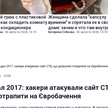
й трюк с пластиковой
Женщина сделала "капсулу
 как охладить комнату
времени" и спрятала ее в св
з кондиционера
доме: зачем и что там внутр
ва
·
06 августа 2026, 16:19
Катерина Собкова
·
06 августа 2026, 15:33
дал 2017: хакери атакували сайт СТБ, що дозволяє потрапити на Євробачен
 · 12:59
л 2017: хакери атакували сайт С
отрапити на Євробачення
леканалу, злам системи стався ввечері у вівторок, 8 листо