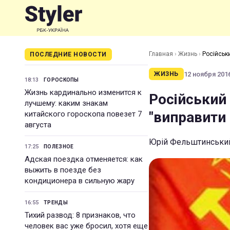
Главная
›
Жизнь
›
Російськ
ПОСЛЕДНИЕ НОВОСТИ
12 ноября 2016
ЖИЗНЬ
18:13
ГОРОСКОПЫ
Жизнь кардинально изменится к
Російський 
лучшему: каким знакам
"виправити
китайского гороскопа повезет 7
августа
Юрій Фельштинський 
17:25
ПОЛЕЗНОЕ
Адская поездка отменяется: как
выжить в поезде без
кондиционера в сильную жару
16:55
ТРЕНДЫ
Тихий развод: 8 признаков, что
человек вас уже бросил, хотя еще