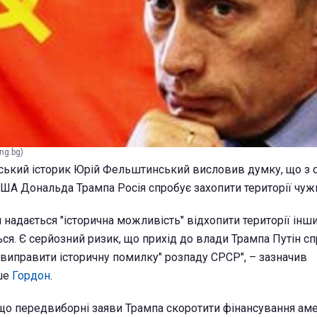
ng.bg)
ський історик Юрій Фельштинський висловив думку, що з 
ША Дональда Трампа Росія спробує захопити території чуж
и надається "історична можливість" відхопити території інш
ься. Є серйозний ризик, що прихід до влади Трампа Путін с
виправити історичну помилку" розпаду СРСР", – зазначив
ше
Гордон
.
 що передвиборні заяви Трампа скоротити фінансування ам