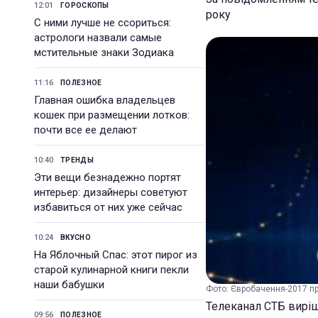
12:01
ГОРОСКОПЫ
року
С ними лучше не ссориться:
астрологи назвали самые
мстительные знаки Зодиака
11:16
ПОЛЕЗНОЕ
Главная ошибка владельцев
кошек при размещении лотков:
почти все ее делают
10:40
ТРЕНДЫ
Эти вещи безнадежно портят
интерьер: дизайнеры советуют
избавиться от них уже сейчас
10:24
ВКУСНО
На Яблочный Спас: этот пирог из
старой кулинарной книги пекли
наши бабушки
Фото: Євробачення-2017 пр
Телеканал СТБ виріш
09:56
ПОЛЕЗНОЕ