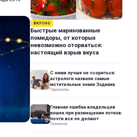
ВКУСНО
Быстрые маринованные
помидоры, от которых
невозможно оторваться:
настоящий взрыв вкуса
С ними лучше не ссориться:
астрологи назвали самые
мстительные знаки Зодиака
Гороскопы
Главная ошибка владельцев
кошек при размещении лотков:
почти все ее делают
Полезное