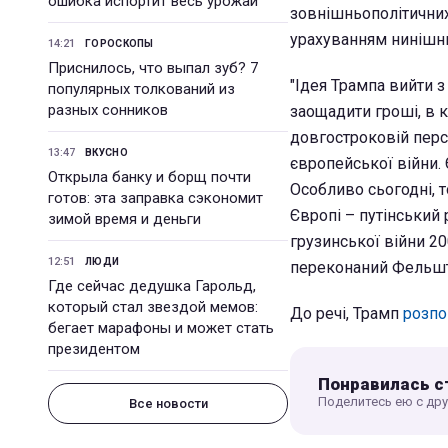
ошибка испортит весь урожай
зовнішньополітичних
урахуванням нинішнь
14:21
ГОРОСКОПЫ
Приснилось, что выпал зуб? 7
"Ідея Трампа вийти з
популярных толкований из
разных сонников
заощадити гроші, в 
довгостроковій перс
13:47
ВКУСНО
європейської війни.
Открыла банку и борщ почти
Особливо сьогодні, 
готов: эта заправка сэкономит
Європі – путінський 
зимой время и деньги
грузинської війни 20
12:51
ЛЮДИ
переконаний Фельшт
Где сейчас дедушка Гарольд,
который стал звездой мемов:
До речі, Трамп
розпо
бегает марафоны и может стать
президентом
Понравилась с
Поделитесь ею с др
Все новости