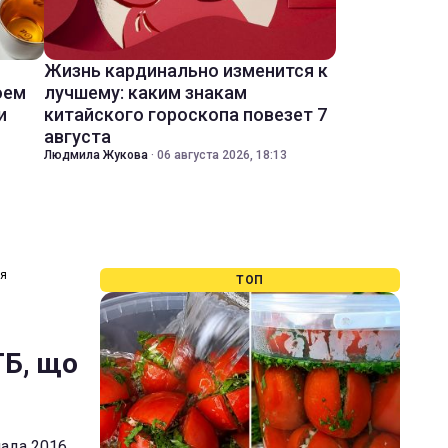
Жизнь кардинально изменится к
оем
лучшему: каким знакам
и
китайского гороскопа повезет 7
августа
Людмила Жукова
·
06 августа 2026, 18:13
ня
ТОП
ТБ, що
пада 2016