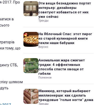
я-2017. Про
Эти вещи безнадежно портят
интерьер: дизайнеры
советуют избавиться от них
уже сейчас
ватися в
Тренды
сього
На Яблочный Спас: этот пирог
из старой кулинарной книги
страторів
пекли наши бабушки
Вкусно
яки тому, що
Аномальная жара сжигает
грядки: 4 эффективных
дингу СТБ,
способа спасти овощи от
гибели
Полезное
спіху шляхом
йдуть
Маникюр, который выбирают
миллионерши: как сделать
трендовые "голые ногти" дома
Тренды
і-2017.