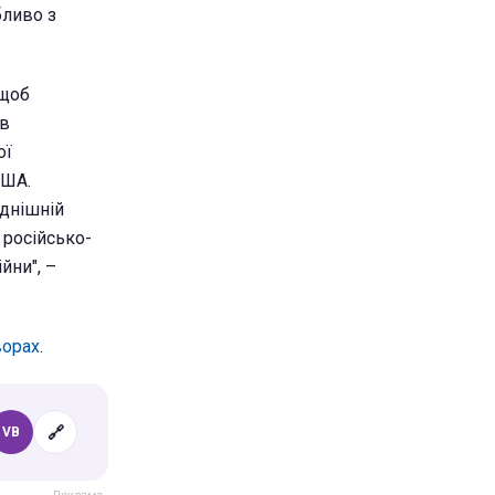
бливо з
 щоб
 в
ої
США.
однішній
 російсько-
йни", –
ворах
.
🔗
VB