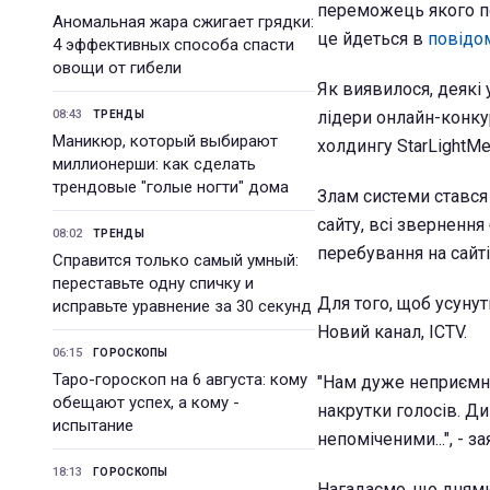
переможець якого по
Аномальная жара сжигает грядки:
це йдеться в
повідо
4 эффективных способа спасти
овощи от гибели
Як виявилося, деякі 
08:43
лідери онлайн-конку
ТРЕНДЫ
Маникюр, который выбирают
холдингу StarLightMe
миллионерши: как сделать
трендовые "голые ногти" дома
Злам системи стався 
сайту, всі звернення
08:02
ТРЕНДЫ
перебування на сайт
Справится только самый умный:
переставьте одну спичку и
Для того, щоб усуну
исправьте уравнение за 30 секунд
Новий канал, ICTV.
06:15
ГОРОСКОПЫ
Таро-гороскоп на 6 августа: кому
"Нам дуже неприємно
обещают успех, а кому -
накрутки голосів. Ди
испытание
непоміченими...", - 
18:13
ГОРОСКОПЫ
Нагадаємо, що днями