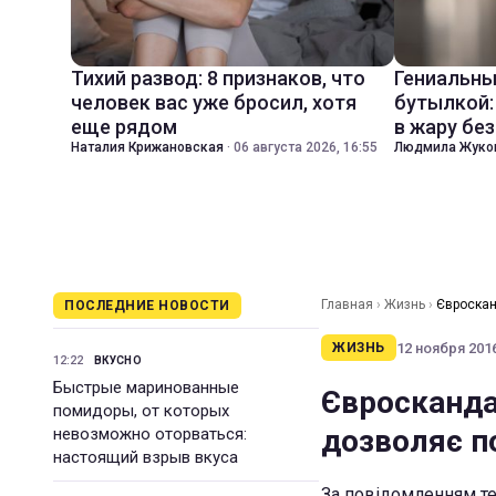
Тихий развод: 8 признаков, что
Гениальны
человек вас уже бросил, хотя
бутылкой:
еще рядом
в жару бе
Наталия Крижановская
·
06 августа 2026, 16:55
Людмила Жуко
Главная
›
Жизнь
›
Євроскан
ПОСЛЕДНИЕ НОВОСТИ
12 ноября 2016
ЖИЗНЬ
12:22
ВКУСНО
Быстрые маринованные
Євросканда
помидоры, от которых
дозволяє п
невозможно оторваться:
настоящий взрыв вкуса
За повідомленням те