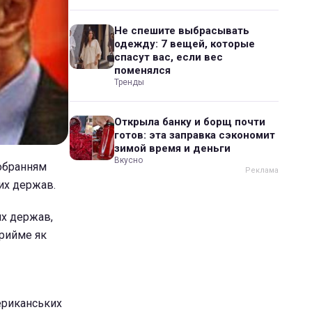
Не спешите выбрасывать
одежду: 7 вещей, которые
спасут вас, если вес
поменялся
Тренды
Открыла банку и борщ почти
готов: эта заправка сэкономит
зимой время и деньги
Вкусно
обранням
их держав.
их держав,
прийме як
ериканських