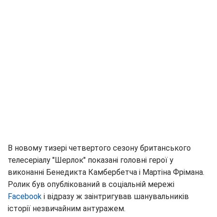
В новому тизері четвертого сезону британського
телесеріалу "Шерлок" показані головні герої у
виконанні Бенедикта Камбербетча і Мартіна Фрімана.
Ролик був опублікований в соціальній мережі
Facebook
і відразу ж заінтригував шанувальників
історії незвичайним антуражем.