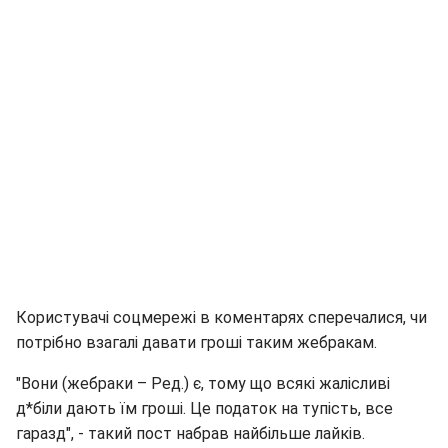
Користувачі соцмережі в коментарях сперечалися, чи
потрібно взагалі давати гроші таким жебракам.
"Вони (жебраки – Ред.) є, тому що всякі жалісливі
д*біли дають їм гроші. Це податок на тупість, все
гаразд", - такий пост набрав найбільше лайків.