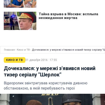
Главная
›
Кино и ТВ
›
Дочекалися: у мережі з'явився новий тизер серіалу "
КИНО И ТВ
01 декабря 2016 · 17:55
Дочекалися: у мережі з'явився новий
тизер серіалу "Шерлок"
Відеоролик заінтригував користувачів дивною
обстановкою, в якій перебувають герої