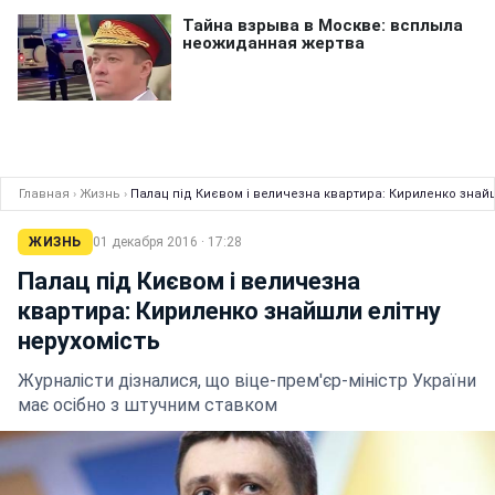
Главная
›
Жизнь
›
Палац під Києвом і величезна квартира: Кириленко знайш
ЖИЗНЬ
01 декабря 2016 · 17:28
Палац під Києвом і величезна
квартира: Кириленко знайшли елітну
нерухомість
Журналісти дізналися, що віце-прем'єр-міністр України
має осібно з штучним ставком