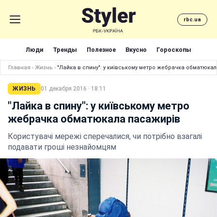
rbc.ua
Люди
Тренды
Полезное
Вкусно
Гороскопы
Главная
›
Жизнь
›
"Лайка в спину": у київському метро жебрачка обматюка
ЖИЗНЬ
01 декабря 2016 · 18:11
"Лайка в спину": у київському метро
жебрачка обматюкала пасажирів
Користувачі мережі сперечалися, чи потрібно взагалі
подавати гроші незнайомцям