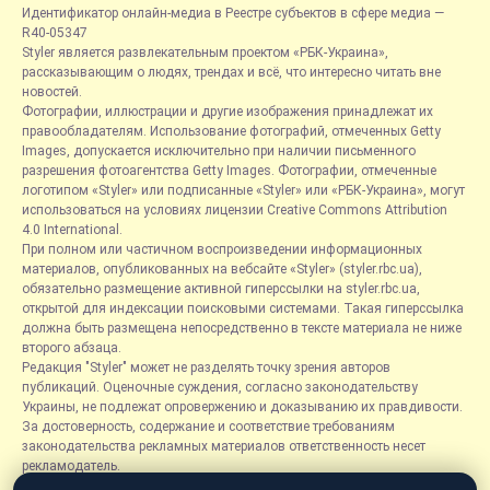
Идентификатор онлайн-медиа в Реестре субъектов в сфере медиа —
R40-05347
Styler является развлекательным проектом «РБК-Украина»,
рассказывающим о людях, трендах и всё, что интересно читать вне
новостей.
Фотографии, иллюстрации и другие изображения принадлежат их
правообладателям. Использование фотографий, отмеченных Getty
Images, допускается исключительно при наличии письменного
разрешения фотоагентства Getty Images. Фотографии, отмеченные
логотипом «Styler» или подписанные «Styler» или «РБК-Украина», могут
использоваться на условиях лицензии Creative Commons Attribution
4.0 International.
При полном или частичном воспроизведении информационных
материалов, опубликованных на вебсайте «Styler» (styler.rbc.ua),
обязательно размещение активной гиперссылки на styler.rbc.ua,
открытой для индексации поисковыми системами. Такая гиперссылка
должна быть размещена непосредственно в тексте материала не ниже
второго абзаца.
Редакция "Styler" может не разделять точку зрения авторов
публикаций. Оценочные суждения, согласно законодательству
Украины, не подлежат опровержению и доказыванию их правдивости.
За достоверность, содержание и соответствие требованиям
законодательства рекламных материалов ответственность несет
рекламодатель.
Материалы, отмеченные плашками "Пресс-релиз", "Спецпроект",