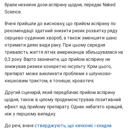
брали незначні дози аспірину щодня, передає Naked
Science.
Вчені прийшли до висновку, що прийом аспірину по
рекомендації здатний знизити ризик розвитку ряду
серцево-судинних хвороб, а також зменшити шанс
отримати деякі види раку. При цьому середня
тривалість життя літніх американців збільшувалася на
0,3 року. Варто зазначити, що прийом аспірину не
знижував ризики конкретно інсульту. Крім цього,
препарат може викликати проблеми з шлунково-
кишковим трактом, а точніше, кровотечі.
Другий сценарій, який передбачає прийом аспірину
щодня, також в цілому продемонстрував позитивний
ефект від прийому препарату. Однак набагато кращий,
ніж у першому випадку.
До речі, вчені
стверджують, що качконіс і єхидна