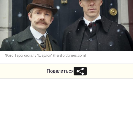
Фото: Герої серіалу "Шерлок" (herefordtimes.com)
Поделиться