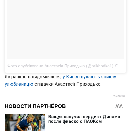
Фото опубліковано Анастасія Приходько (@prikhodko1)
Лис 8 2016 в 3:15 PST
Як раніше повідомлялося,
у Києві шукають зниклу
улюбленицю
співачки Анастасії Приходько.