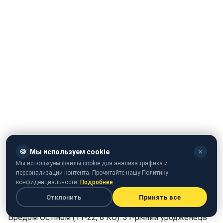
🍪
Мы используем cookie
✕
Мы используем файлы cookie для анализа трафика и
персонализации контента. Прочитайте нашу Политику
конфиденциальности.
Подробнее
Український боксер Ісмаїл Сіллах (24-3, 19 КО) вже в
Отклонить
Принять все
другому раунді здобув перемогу над американцем
Бредом Остіном (11-22, 8 КО). 31-річний уродженець