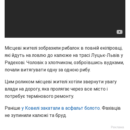
Місцеві жителі зобразили рибалок в повній екіпіровці,
які йдуть на ловлю до калюже на трасі Луцьк-Львів у
Радехові. Чоловік з хлопчиком, озброївшись вудками,
почали витягувати одну за одною рибу.
Цим роликом місцеві жителі хотіли звернути увагу
влади на дорогу, яка пролягає через все місто і
потребує термінового ремонту.
Раніше
у Ковелі закатали в асфальт болото
. Фахівців
не зупинили калюжі та бруд.