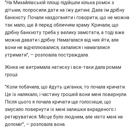
"На Михайлівській площі підійшли кілька ромок з
дітьми, попросили дати на їжу дитині. Дала їм дрібну
банкноту. Почали наздоганяти і говорити, що не можна
так мало, ще й перед обличчям храму. Кричали, що
дрібну банкноту треба у велику замотати, а тоді вже
можна давати і дрібну. Намагалася від них йти, але
вони не відчіплювалися, хапалися і намагалися
утримати", — розповіла постраждала.
Жінка не витримала натиску і все-таки дала ромам
гроші.
"Коли побачила, що йдуть циганки, то почала кричати.
Це їх налякало, і частину грошей вони мені повернули.
Після цього я почала кричати ще голосніше, що
змусило повернути їх мені залишки вкраденого і
ретируватися. Місце було людним, але ніхто мені не
допоміг", — розповіла вона.