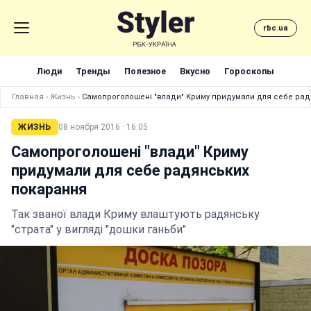
rbc.ua
Люди
Тренды
Полезное
Вкусно
Гороскопы
Главная
›
Жизнь
›
Самопроголошені "влади" Криму придумали для себе ра
ЖИЗНЬ
08 ноября 2016 · 16:05
Самопроголошені "влади" Криму
придумали для себе радянських
покарання
Так званої влади Криму влаштують радянську
"страта" у вигляді "дошки ганьби"