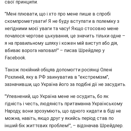
свої принципи.
"Мені плювати, що і хто про мене пише в спробі
скомпрометувати! Я не буду вступати в полеміку з
негідними моєї уваги та часу! Якщо стосовно мене
почалося чергове цькування, це значить тільки одне –
я на правильному шляху і кожен мій виступ або дія,
вбиває ворога наповал!" – писав Шрейдлер у
Facebook.
Також покійний обіцяв допомогти росіянці Олені
Рохлиній, яку в РФ звинуватив в "екстремізмі",
зазначивши, що Україна його за подібні дії не засудить.
"Упевнений, що Україна мене не осудить, бо як
гідність і честь, людяність притаманна Українському
Народу, вони зрозуміють, що одного кидати в біді не
можна, навіть, якщо друг у якийсь період став по
інший бік життєвих проблем!", – відзначав Шрейдлер.