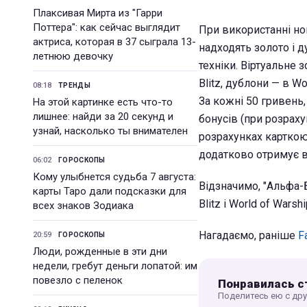
Плаксивая Мирта из "Гарри
Поттера": как сейчас выглядит
При використанні но
актриса, которая в 37 сыграла 13-
надходять золото і д
летнюю девочку
техніки. Віртуальне 
Blitz, дублони — в Wo
08:18
ТРЕНДЫ
За кожні 50 гривень,
На этой картинке есть что-то
лишнее: найди за 20 секунд и
бонусів (при розраху
узнай, насколько ты внимателен
розрахунках карткою 
додатково отримує в
06:02
ГОРОСКОПЫ
Кому улыбнется судьба 7 августа:
Відзначимо, "Альфа-Б
карты Таро дали подсказки для
Blitz і World of Warshi
всех знаков Зодиака
Нагадаємо, раніше
F
20:59
ГОРОСКОПЫ
Люди, рожденные в эти дни
недели, гребут деньги лопатой: им
повезло с пеленок
Понравилась с
Поделитесь ею с др