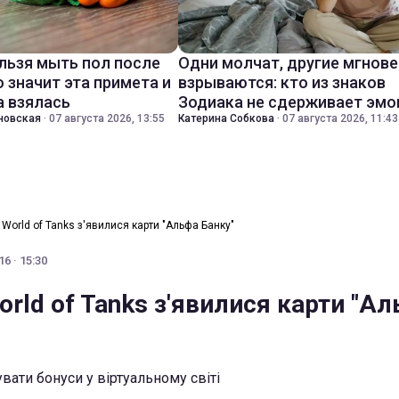
льзя мыть пол после
Одни молчат, другие мгнов
о значит эта примета и
взрываются: кто из знаков
а взялась
Зодиака не сдерживает эмо
новская
·
07 августа 2026, 13:55
Катерина Собкова
·
07 августа 2026, 11:43
 World of Tanks з'явилися карти "Альфа Банку"
6 · 15:30
orld of Tanks з'явилися карти "А
вати бонуси у віртуальному світі