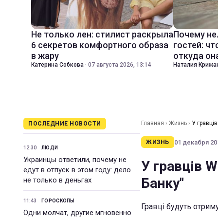
Не только лен: стилист раскрыла
Почему не
6 секретов комфортного образа
гостей: чт
в жару
откуда он
Катерина Собкова
·
07 августа 2026, 13:14
Наталия Крижа
Главная
›
Жизнь
›
У гравців
ПОСЛЕДНИЕ НОВОСТИ
01 декабря 201
ЖИЗНЬ
12:30
ЛЮДИ
Украинцы ответили, почему не
У гравців W
едут в отпуск в этом году: дело
Банку"
не только в деньгах
11:43
ГОРОСКОПЫ
Гравці будуть отриму
Одни молчат, другие мгновенно