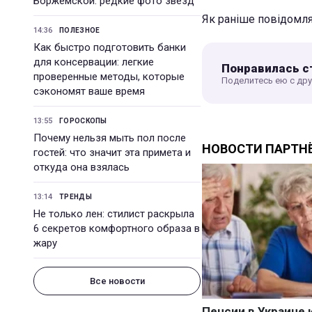
Боржемской: редкие фото звезд
Як раніше повідомл
14:36
ПОЛЕЗНОЕ
Как быстро подготовить банки
для консервации: легкие
Понравилась с
проверенные методы, которые
Поделитесь ею с др
сэкономят ваше время
13:55
ГОРОСКОПЫ
Почему нельзя мыть пол после
гостей: что значит эта примета и
откуда она взялась
13:14
ТРЕНДЫ
Не только лен: стилист раскрыла
6 секретов комфортного образа в
жару
Все новости