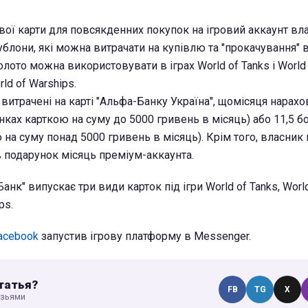
вої карти для повсякденних покупок на ігровий аккаунт вл
ублони, які можна витрачати на купівлю та "прокачування" 
золото можна використовувати в іграх World of Tanks і World
rld of Warships.
 витрачені на карті "Альфа-Банку Україна", щомісяця нарахо
нках карткою на суму до 5000 гривень в місяць) або 11,5 бо
на суму понад 5000 гривень в місяць). Крім того, власник 
 подарунок місяць преміум-аккаунта.
анк" випускає три види карток під ігри World of Tanks, World
ps.
acebook
запустив ігрову платформу в Messenger.
татья?
FB
TG
X
узьями