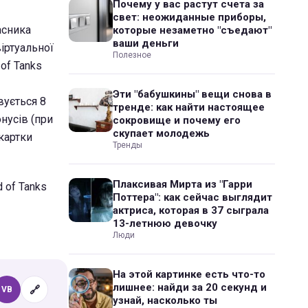
Почему у вас растут счета за
свет: неожиданные приборы,
асника
которые незаметно "съедают"
ваши деньги
віртуальної
Полезное
 of Tanks
Эти "бабушкины" вещи снова в
вується 8
тренде: как найти настоящее
нусів (при
сокровище и почему его
скупает молодежь
картки
Тренды
Плаксивая Мирта из "Гарри
 of Tanks
Поттера": как сейчас выглядит
актриса, которая в 37 сыграла
13-летнюю девочку
Люди
На этой картинке есть что-то
лишнее: найди за 20 секунд и
🔗
VB
узнай, насколько ты