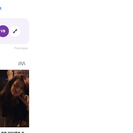
.
🔗
VB