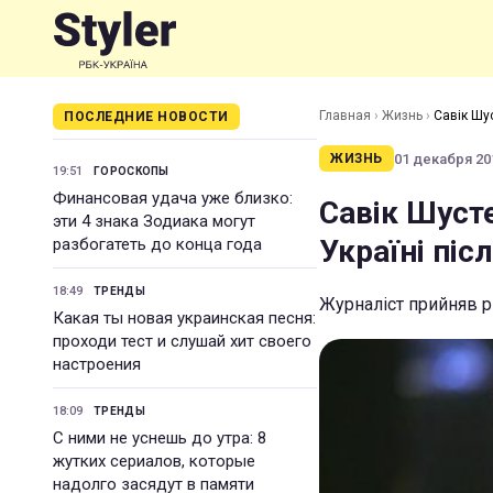
Главная
›
Жизнь
›
Савік Шус
ПОСЛЕДНИЕ НОВОСТИ
01 декабря 201
ЖИЗНЬ
19:51
ГОРОСКОПЫ
Финансовая удача уже близко:
Савік Шуст
эти 4 знака Зодиака могут
Україні піс
разбогатеть до конца года
18:49
ТРЕНДЫ
Журналіст прийняв р
Какая ты новая украинская песня:
проходи тест и слушай хит своего
настроения
18:09
ТРЕНДЫ
С ними не уснешь до утра: 8
жутких сериалов, которые
надолго засядут в памяти