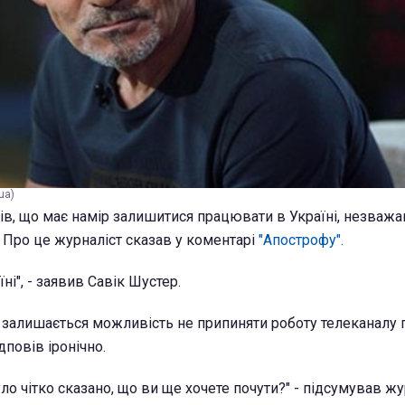
ua)
ів, що має намір залишитися працювати в Україні, незважа
. Про це журналіст сказав у коментарі
"Апострофу".
ні", - заявив Савік Шустер.
и залишається можливість не припиняти роботу телеканалу п
дповів іронічно.
ло чітко сказано, що ви ще хочете почути?" - підсумував жу