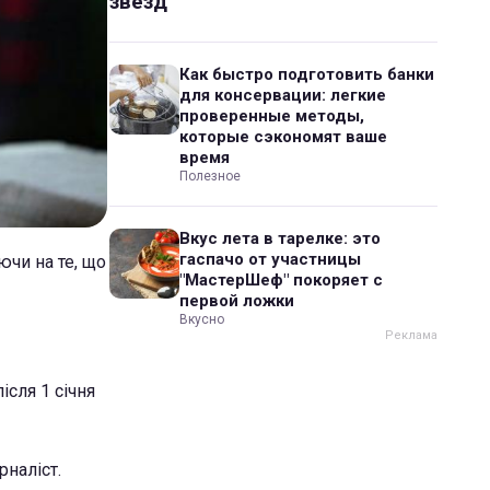
звезд
Как быстро подготовить банки
для консервации: легкие
проверенные методы,
которые сэкономят ваше
время
Полезное
Вкус лета в тарелке: это
гаспачо от участницы
ючи на те, що
"МастерШеф" покоряет с
первой ложки
Вкусно
ісля 1 січня
рналіст.