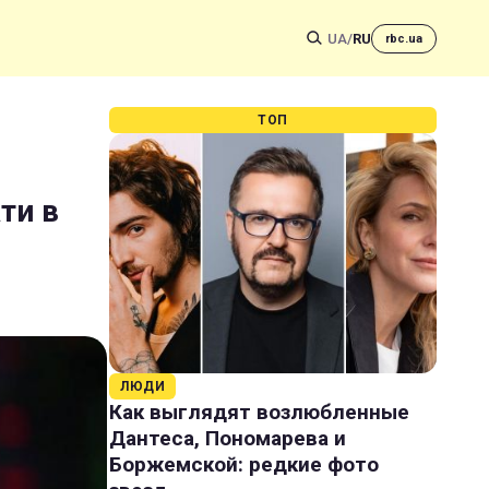
UA
/
RU
rbc.ua
ТОП
ти в
ЛЮДИ
Как выглядят возлюбленные
Дантеса, Пономарева и
Боржемской: редкие фото