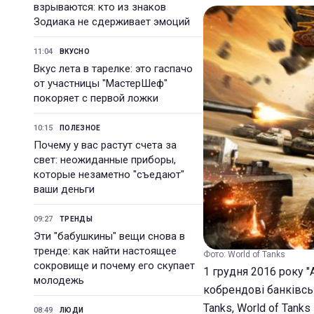
взрываются: кто из знаков
Зодиака не сдерживает эмоций
11:04
ВКУСНО
Вкус лета в тарелке: это гаспачо
от участницы "МастерШеф"
покоряет с первой ложки
10:15
ПОЛЕЗНОЕ
Почему у вас растут счета за
свет: неожиданные приборы,
которые незаметно "съедают"
ваши деньги
09:27
ТРЕНДЫ
Эти "бабушкины" вещи снова в
тренде: как найти настоящее
Фото: World of Tanks
сокровище и почему его скупает
1 грудня 2016 року 
молодежь
кобрендові банківськ
Tanks, World of Tanks 
08:49
ЛЮДИ