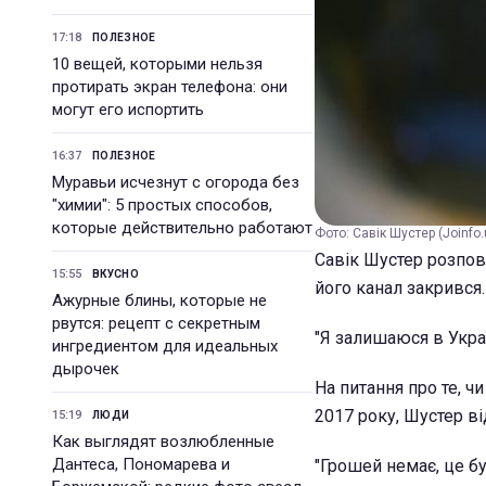
17:18
ПОЛЕЗНОЕ
10 вещей, которыми нельзя
протирать экран телефона: они
могут его испортить
16:37
ПОЛЕЗНОЕ
Муравьи исчезнут с огорода без
"химии": 5 простых способов,
которые действительно работают
Фото: Савік Шустер (Joinfo.
Савік Шустер розпов
15:55
ВКУСНО
його канал закрився
Ажурные блины, которые не
рвутся: рецепт с секретным
"Я залишаюся в Украї
ингредиентом для идеальных
дырочек
На питання про те, ч
2017 року, Шустер ві
15:19
ЛЮДИ
Как выглядят возлюбленные
Дантеса, Пономарева и
"Грошей немає, це бу