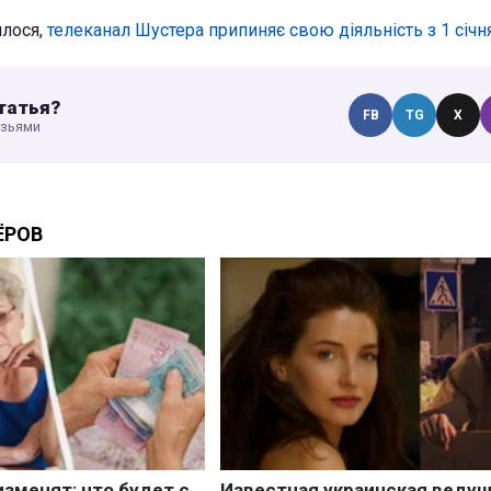
ялося,
телеканал Шустера припиняє свою діяльність з 1 січня
татья?
FB
TG
X
узьями