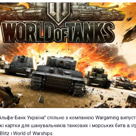
"Альфа-Банк Україна" спільно з компанією Wargaming випус
і картки для шанувальників танкових і морських битв в ігр
Blitz і World of Warships.