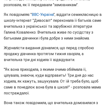
розповіла, як її передавали "замовникам".
Як повідомляє "
BBC-Україна
", віддати семикласницю в
школу-інтернат "Дивосвіт" переконала її батьків саме
вчителька з української та зарубіжної літератури
Галина Коваленко. Вчителька живе по сусідству з
батьками дівчинки і була добре з ними знайома.
Журналісти видання дізналися, що перед спробою
продажу дівчинка протягом тижня хворіла, а
вчителька три дні ходила її відвідувати.
"Як вона приходила, з якими очима обіймала її,
цілувала, знаючи, куди відправить! Три дня до нас
ходила, як кажуть, зашукувала. От їй треба було, щоб
саме в понеділок вона була в школі!" - розповіла мама
постраждалої.
Вона також повідомила, що вчителька домовилася з