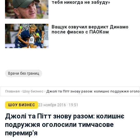
Врачи без границ
Главная
›
Шоу бизнес
›
Джолі та Пітт знову разом: колишнє подружжя огол
ШОУ БИЗНЕС
23 ноября 2016 · 19:51
Джолі та Пітт знову разом: колишнє
подружжя оголосили тимчасове
перемир'я