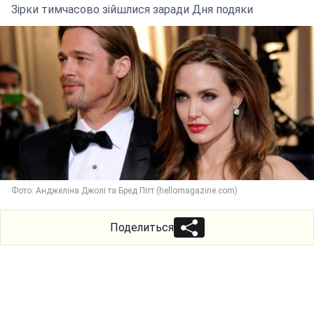
Зірки тимчасово зійшлися заради Дня подяки
Фото: Анджеліна Джолі та Бред Пітт (hellomagazine.com)
Поделиться