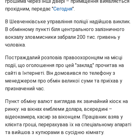
грошима через інші двері – приміщення виявляється
прохідним, передає "
Сегодня
".
В Шевченківське управління поліції надійшов виклик.
В обмінному пункті біля центрального залізничного
вокзалу зловмисники забрали 200 тис. гривень у
чоловіка.
Постраждалий розповів правоохоронцям на місці
події, що оголошення про цей "заклад" прочитав на
сайті в Інтернеті. Він домовився по телефону з
менеджером про обмін великої суми та приїхав у
призначений час.
Пункт обміну валют виглядав як звичайний кіоск на
ринку: на вікнах емблеми долара, всередині –
відеокамера, касир за віконцем. Працівник взяв у
клієнта гроші, перерахував їх на спеціальному апараті
та вийшов з купюрами в сусідню кімнату.