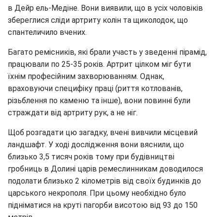
в Дейр ель-Медіне. Вони виявили, що в усіх чоловіків
збереглися сліди артриту колін та щиколодок, що
спантеличило вчених.
Багато ремісників, які брали участь у зведенні пірамід,
працювали по 25-35 років. Артрит цілком міг бути
їхнім професійним захворюванням. Однак,
враховуючи специфіку праці (риття котлованів,
різьблення по каменю та інше), вони повинні були
страждати від артриту рук, а не ніг.
Щоб розгадати цю загадку, вчені вивчили місцевий
ландшафт. У ході дослідження вони вяснили, що
близько 3,5 тисяч років тому при будівництві
гробниць в Долині царів ремеслинникам доводилося
подолати близько 2 кілометрів від своїх будинків до
царського некрополя. При цьому необхідно було
підніматися на круті пагорби висотою від 93 до 150