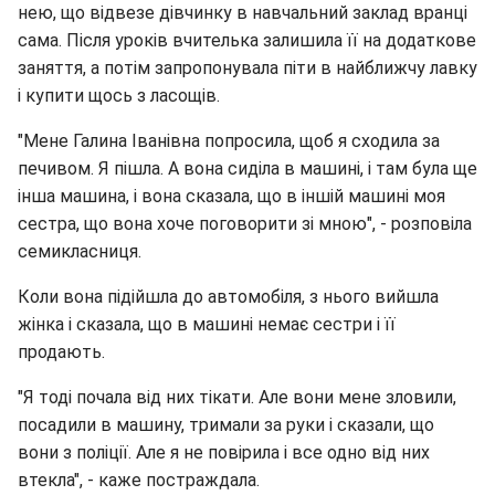
нею, що відвезе дівчинку в навчальний заклад вранці
сама. Після уроків вчителька залишила її на додаткове
заняття, а потім запропонувала піти в найближчу лавку
і купити щось з ласощів.
"Мене Галина Іванівна попросила, щоб я сходила за
печивом. Я пішла. А вона сиділа в машині, і там була ще
інша машина, і вона сказала, що в іншій машині моя
сестра, що вона хоче поговорити зі мною", - розповіла
семикласниця.
Коли вона підійшла до автомобіля, з нього вийшла
жінка і сказала, що в машині немає сестри і її
продають.
"Я тоді почала від них тікати. Але вони мене зловили,
посадили в машину, тримали за руки і сказали, що
вони з поліції. Але я не повірила і все одно від них
втекла", - каже постраждала.