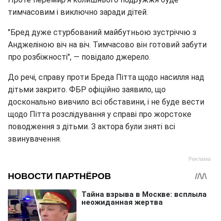
тимчасовим і виключно заради дітей.
"Бред дуже стурбований майбутньою зустріччю з
Анджеліною віч на віч. Тимчасово він готовий забути
про розбіжності", — повідало джерело.
До речі, справу проти Бреда Пітта щодо насилля над
дітьми закрито. ФБР офіційно заявило, що
досконально вивчило всі обставини, і не буде вести
щодо Пітта розслідування у справі про жорстоке
поводження з дітьми. З актора були зняті всі
звинувачення.