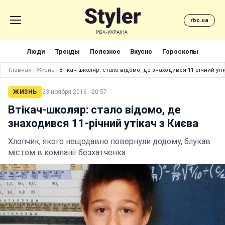
rbc.ua
Люди
Тренды
Полезное
Вкусно
Гороскопы
Главная
›
Жизнь
›
Втікач-школяр: стало відомо, де знаходився 11-річний уті
ЖИЗНЬ
23 ноября 2016 · 20:57
Втікач-школяр: стало відомо, де
знаходився 11-річний утікач з Києва
Хлопчик, якого нещодавно повернули додому, блукав
містом в компанії безхатченка