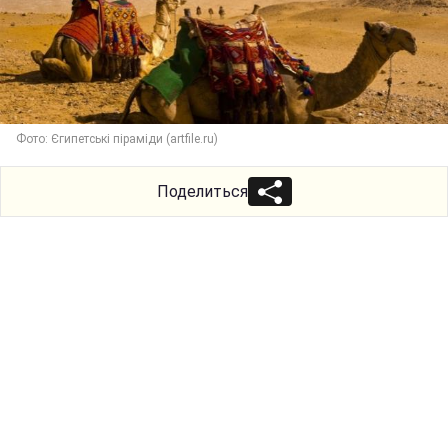
Фото: Єгипетські піраміди (artfile.ru)
Поделиться