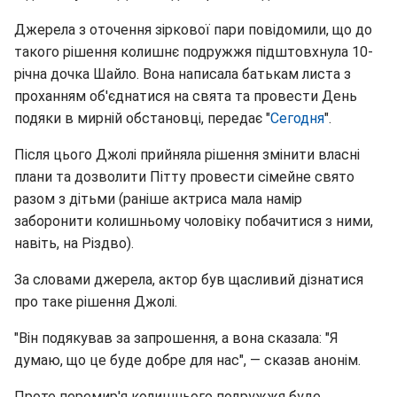
Джерела з оточення зіркової пари повідомили, що до
такого рішення колишнє подружжя підштовхнула 10-
річна дочка Шайло. Вона написала батькам листа з
проханням об'єднатися на свята та провести День
подяки в мирній обстановці, передає "
Сегодня
".
Після цього Джолі прийняла рішення змінити власні
плани та дозволити Пітту провести сімейне свято
разом з дітьми (раніше актриса мала намір
заборонити колишньому чоловіку побачитися з ними,
навіть, на Різдво).
За словами джерела, актор був щасливий дізнатися
про таке рішення Джолі.
"Він подякував за запрошення, а вона сказала: "Я
думаю, що це буде добре для нас", — сказав анонім.
Проте перемир'я колишнього подружжя буде