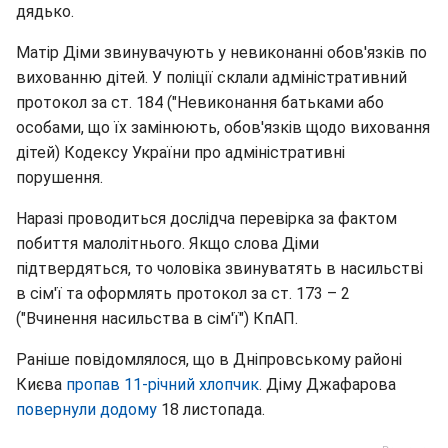
дядько.
Матір Діми звинувачують у невиконанні обов'язків по
вихованню дітей. У поліції склали адміністративний
протокол за ст. 184 ("Невиконання батьками або
особами, що їх замінюють, обов'язків щодо виховання
дітей) Кодексу України про адміністративні
порушення.
Наразі проводиться дослідча перевірка за фактом
побиття малолітнього. Якщо слова Діми
підтвердяться, то чоловіка звинуватять в насильстві
в сім'ї та оформлять протокол за ст. 173 – 2
("Вчинення насильства в сім'ї") КпАП.
Раніше повідомлялося, що в Дніпровському районі
Києва
пропав 11-річний хлопчик
. Діму Джафарова
повернули додому
18 листопада.