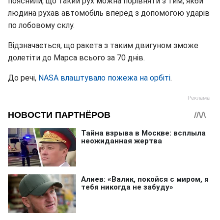
пояснили, що такий рух можна порівняти з тим, якби
людина рухав автомобіль вперед з допомогою ударів
по лобовому склу.
Відзначається, що ракета з таким двигуном зможе
долетіти до Марса всього за 70 днів.
До речі,
NASA влаштувало пожежа на орбіті
.