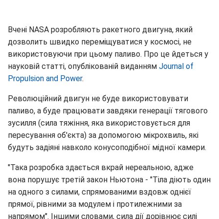
Вчені NASA розробляють ракетного двигуна, який
дозволить швидко переміщуватися у космосі, не
використовуючи при цьому паливо. Про це йдеться у
науковій статті, опублікованій виданням
Journal of
Propulsion and Power
.
Революційний двигун не буде використовувати
паливо, а буде працювати завдяки генерації тягового
зусилля (сила тяжіння, яка використовується для
пересування об'єкта) за допомогою мікрохвиль, які
будуть задіяні навколо конусоподібної мідної камери.
"Така розробка здається вкрай нереальною, адже
вона порушує третій закон Ньютона - "Тіла діють один
на одного з силами, спрямованими вздовж однієї
прямої, рівними за модулем і протилежними за
напрямом". Іншими словами, сила дії дорівнює силі