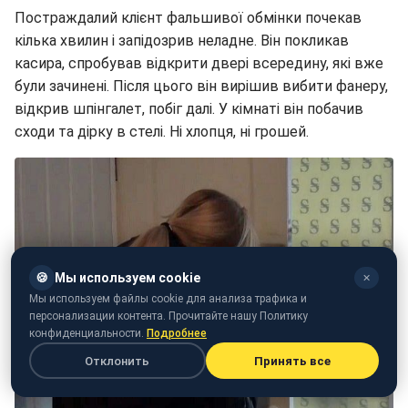
Постраждалий клієнт фальшивої обмінки почекав
кілька хвилин і запідозрив неладне. Він покликав
касира, спробував відкрити двері всередину, які вже
були зачинені. Після цього він вирішив вибити фанеру,
відкрив шпінгалет, побіг далі. У кімнаті він побачив
сходи та дірку в стелі. Ні хлопця, ні грошей.
🍪
Мы используем cookie
✕
Мы используем файлы cookie для анализа трафика и
персонализации контента. Прочитайте нашу Политику
конфиденциальности.
Подробнее
Отклонить
Принять все