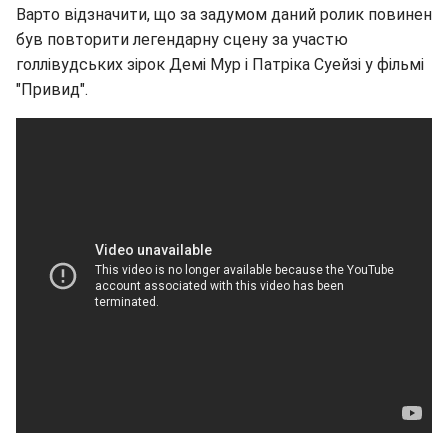
Варто відзначити, що за задумом даний ролик повинен
був повторити легендарну сцену за участю
голлівудських зірок Демі Мур і Патріка Суейзі у фільмі
"Привид".