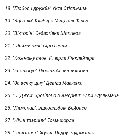
18. "Любов і дружба" Уита Стіллмана
19. "Водолій" Клебера Мендоси Фільо
20. "Вікторія" Себастіана Шиппера
21. "Обійми змії" Сіро Герри
22. "Кожному своє" Річарда Лінклейтера
23. "Еволюція" Люсіль Адзиалилович
24. "За всяку ціну" Девіда Маккензі
25. "О. Джей: Зроблено в Америці" Езри Едельмана
26. "Лимонад", відеоальбом Бейонсе
27. "Нічні тварини" Тома Форда
28. "Орнітолог" Жуана Педру Родригиша