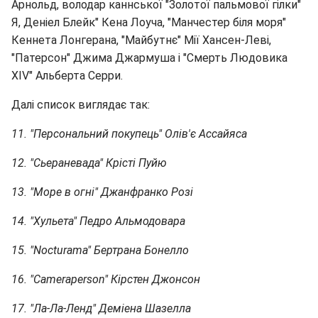
Арнольд, володар каннської "Золотої пальмової гілки"
Я, Деніел Блейк" Кена Лоуча, "Манчестер біля моря"
Кеннета Лонгерана, "Майбутнє" Мії Хансен-Леві,
"Патерсон" Джима Джармуша і "Смерть Людовика
XIV" Альберта Серри.
Далі список виглядає так:
11. "Персональний покупець" Олів'є Ассайяса
12. "Сьераневада" Крісті Пуйю
13. "Море в огні" Джанфранко Розі
14. "Хульета" Педро Альмодовара
15. "Nocturama" Бертрана Бонелло
16. "Cameraperson" Кірстен Джонсон
17. "Ла-Ла-Ленд" Деміена Шазелла