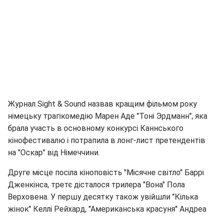
Журнал Sight & Sound назвав кращим фільмом року
німецьку трагікомедію Марен Аде "Тоні Эрдманн", яка
брала участь в основному конкурсі Каннського
кінофестивалю і потрапила в лонг-лист претендентів
на "Оскар" від Німеччини.
Друге місце посіла кіноповість "Місячне світло" Баррі
Дженкінса, третє дісталося трилера "Вона" Пола
Верховена. У першу десятку також увійшли "Кілька
жінок" Келлі Рейхард, "Американська красуня" Андреа