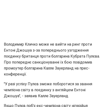
Володимир Кличко може не вийти на ринг проти
Ентоні Джошуа з-за попереднього узгодження
поєдинку британця проти болгарина Кубрата Пулєва.
Про попереднє санкціонуванні їх бою повідомив
промоутер болгарина Калле Зауерланд на прес-
конференції.
"У разі успіху Пулєв зможе поборотися за звання
чемпіона світу в поєдинку з англійцем Ентоні
Джошуа", - заявив Калле Зауерланд.
Якщо Пулєв поб'є екс-чемпіона світу нігерійця