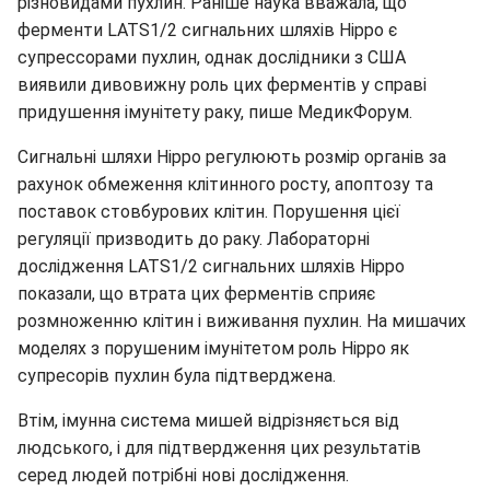
різновидами пухлин. Раніше наука вважала, що
ферменти LATS1/2 сигнальних шляхів Hippo є
супрессорами пухлин, однак дослідники з США
виявили дивовижну роль цих ферментів у справі
придушення імунітету раку, пише МедикФорум.
Сигнальні шляхи Hippo регулюють розмір органів за
рахунок обмеження клітинного росту, апоптозу та
поставок стовбурових клітин. Порушення цієї
регуляції призводить до раку. Лабораторні
дослідження LATS1/2 сигнальних шляхів Hippo
показали, що втрата цих ферментів сприяє
розмноженню клітин і виживання пухлин. На мишачих
моделях з порушеним імунітетом роль Hippo як
супресорів пухлин була підтверджена.
Втім, імунна система мишей відрізняється від
людського, і для підтвердження цих результатів
серед людей потрібні нові дослідження.