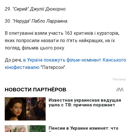
29. "Сирий" Джулії Дюкорно
30. "Неруда" Пабло Ларраина.
В опитуванні взяли участь 163 критиків і кураторів,
яких попросили назвати по п'ять найкращих, на їх
погляд, фільмів цього року.
До речі,
в Україні покажуть фільм-номінант Канського
кінофестивалю
"Патерсон".