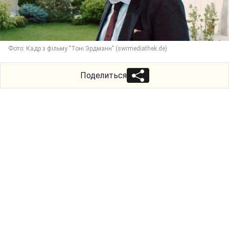
Фото: Кадр з фільму "Тоні Эрдманн" (swrmediathek.de)
Поделиться