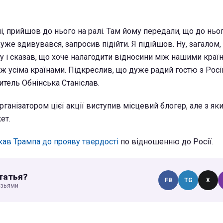
ані, прийшов до нього на ралі. Там йому передали, що до ньо
 дуже здивувався, запросив підійти. Я підійшов. Ну, загалом
у і сказав, що хоче налагодити відносини між нашими краї
 усіма країнами. Підкреслив, що дуже радий гостю з Росії
тель Обнінська Станіслав.
ганізатором цієї акції виступив місцевий блогер, але з як
ет.
ав Трампа до прояву твердості
по відношенню до Росії.
татья?
FB
TG
X
узьями