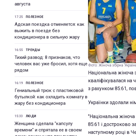
августа
17:25
ПОЛЕЗНОЕ
Адская поездка отменяется: как
выжить в поезде без
кондиционера в сильную жару
16:55
ТРЕНДЫ
Тихий развод: 8 признаков, что
человек вас уже бросил, хотя еще
Фото: Жіноча збірна Україн
рядом
Національна жіноча з
кваліфікувалася на ч
16:19
ПОЛЕЗНОЕ
з рахунком 85:61, п
Гениальный трюк с пластиковой
бутылкой: как охладить комнату в
Українки здолали ні
жару без кондиционера
"Національна жіноча
15:33
ЛЮДИ
Женщина сделала "капсулу
85:61 і достроково з
времени" и спрятала ее в своем
наступному році в Че