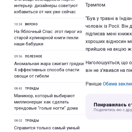
Трампом.
интерьер: дизайнеры советуют
избавиться от них уже сейчас
“Був у травні в Інді
10:24
ВКУСНО
чоловік із Росії. Він
На Яблочный Спас: этот пирог из
підписав мені книжк
старой кулинарной книги пекли
хороших відносин між
наши бабушки
прийшов на акцію жи
09:56
ПОЛЕЗНОЕ
Наголошується, що ор
Аномальная жара сжигает грядки:
4 эффективных способа спасти
він не з'явився на пік
овощи от гибели
Раніше
Обама заклик
08:43
ТРЕНДЫ
Маникюр, который выбирают
миллионерши: как сделать
Понравилась с
трендовые "голые ногти" дома
Поделитесь ею с др
08:02
ТРЕНДЫ
Справится только самый умный: