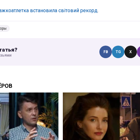
ажкоатлетка встановила світовий рекорд
.
боры
татья?
FB
TG
X
узьями