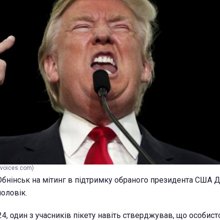
voices.com)
 Обнінськ на мітинг в підтримку обраного президента США 
оловік.
4, один з учасників пікету навіть стверджував, що особист