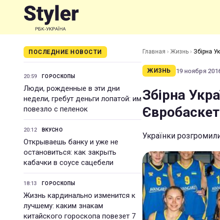
Главная
›
Жизнь
›
Збірна У
ПОСЛЕДНИЕ НОВОСТИ
19 ноября 2016
ЖИЗНЬ
20:59
ГОРОСКОПЫ
Люди, рожденные в эти дни
Збірна Укра
недели, гребут деньги лопатой: им
Євробаскет
повезло с пеленок
20:12
ВКУСНО
Українки розгромили
Открываешь банку и уже не
остановиться: как закрыть
кабачки в соусе сацебели
18:13
ГОРОСКОПЫ
Жизнь кардинально изменится к
лучшему: каким знакам
китайского гороскопа повезет 7