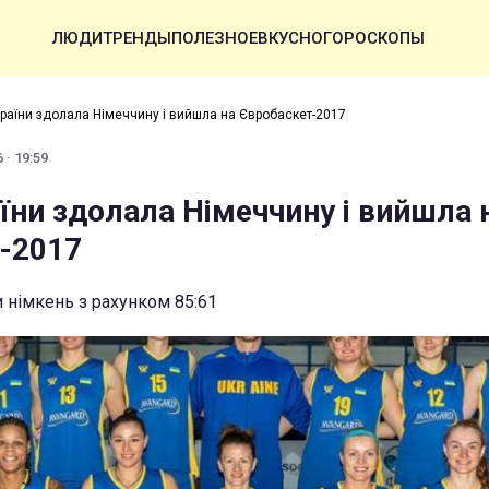
ЛЮДИ
ТРЕНДЫ
ПОЛЕЗНОЕ
ВКУСНО
ГОРОСКОПЫ
країни здолала Німеччину і вийшла на Євробаскет-2017
 · 19:59
їни здолала Німеччину і вийшла 
-2017
 німкень з рахунком 85:61