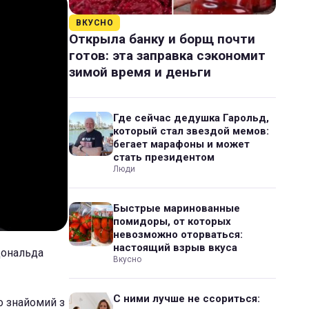
ВКУСНО
Открыла банку и борщ почти
готов: эта заправка сэкономит
зимой время и деньги
Где сейчас дедушка Гарольд,
который стал звездой мемов:
бегает марафоны и может
стать президентом
Люди
Быстрые маринованные
помидоры, от которых
невозможно оторваться:
настоящий взрыв вкуса
Дональда
Вкусно
С ними лучше не ссориться:
о знайомий з