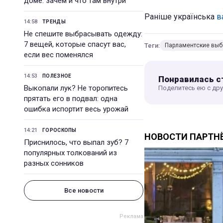
доме: зачем и что там внутри
Раніше українська
в
14:58
ТРЕНДЫ
Не спешите выбрасывать одежду:
7 вещей, которые спасут вас,
Теги:
Парламентские вы
если вес поменялся
14:53
ПОЛЕЗНОЕ
Понравилась с
Выкопали лук? Не торопитесь
Поделитесь ею с др
прятать его в подвал: одна
ошибка испортит весь урожай
14:21
ГОРОСКОПЫ
Приснилось, что выпал зуб? 7
популярных толкований из
разных сонников
Все новости