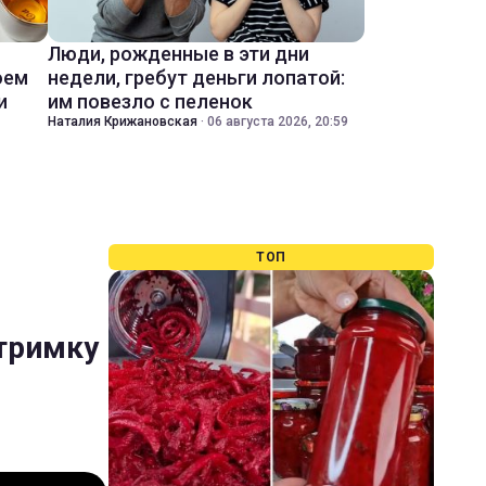
Люди, рожденные в эти дни
оем
недели, гребут деньги лопатой:
и
им повезло с пеленок
Наталия Крижановская
·
06 августа 2026, 20:59
ТОП
дтримку