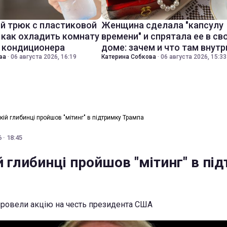
й трюк с пластиковой
Женщина сделала "капсулу
 как охладить комнату
времени" и спрятала ее в св
з кондиционера
доме: зачем и что там внутр
ва
·
06 августа 2026, 16:19
Катерина Собкова
·
06 августа 2026, 15:33
кій глибинці пройшов "мітинг" в підтримку Трампа
 · 18:45
й глибинці пройшов "мітинг" в пі
 провели акцію на честь президента США