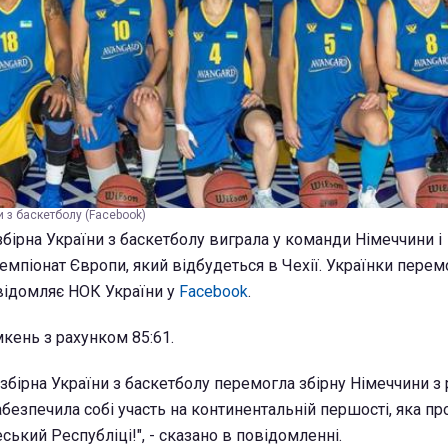
и з баскетболу (Facebook)
бірна України з баскетболу виграла у команди Німеччини і
емпіонат Європи, який відбудеться в Чехії. Українки пере
овідомляє НОК України у
Facebook
.
мкень з рахунком 85:61.
 збірна України з баскетболу перемогла збірну Німеччини з
абезпечила собі участь на континентальній першості, яка пр
ський Республіці!", - сказано в повідомленні.