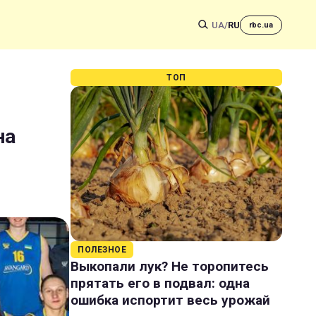
UA
/
RU
rbc.ua
ТОП
на
ПОЛЕЗНОЕ
Выкопали лук? Не торопитесь
прятать его в подвал: одна
ошибка испортит весь урожай