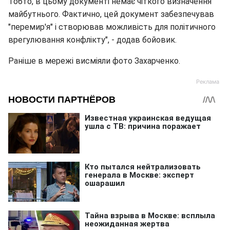
Тобто, в цьому документі немає чіткого визначення
майбутнього. Фактично, цей документ забезпечував
"перемир'я" і створював можливість для політичного
врегулювання конфлікту", - додав бойовик.
Раніше в мережі висміяли фото Захарченко.