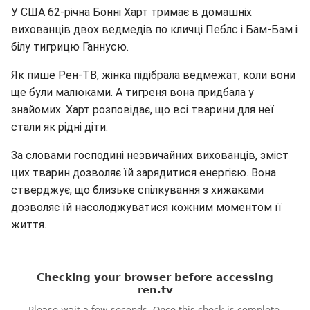
У США 62-річна Бонні Харт тримає в домашніх
вихованців двох ведмедів по кличці Пеблс і Бам-Бам і
білу тигрицю Ганнусю.
Як пише Рен-ТВ, жінка підібрала ведмежат, коли вони
ще були малюками. А тигреня вона придбала у
знайомих. Харт розповідає, що всі тварини для неї
стали як рідні діти.
За словами господині незвичайних вихованців, зміст
цих тварин дозволяє їй зарядитися енергією. Вона
стверджує, що близьке спілкування з хижаками
дозволяє їй насолоджуватися кожним моментом її
життя.