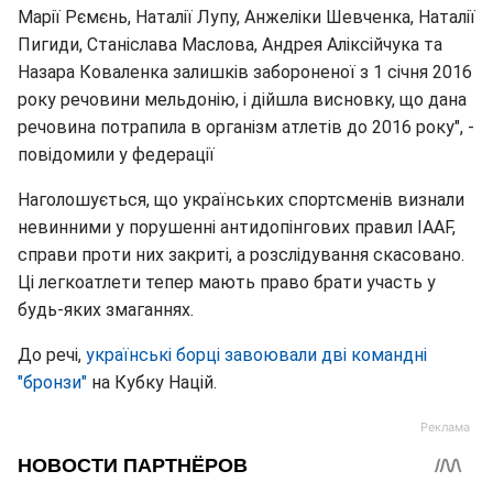
Марії Рємєнь, Наталії Лупу, Анжеліки Шевченка, Наталії
Пигиди, Станіслава Маслова, Андрея Аліксійчука та
Назара Коваленка залишків забороненої з 1 січня 2016
року речовини мельдонію, і дійшла висновку, що дана
речовина потрапила в організм атлетів до 2016 року", -
повідомили у федерації
Наголошується, що українських спортсменів визнали
невинними у порушенні антидопінгових правил IAAF,
справи проти них закриті, а розслідування скасовано.
Ці легкоатлети тепер мають право брати участь у
будь-яких змаганнях.
До речі,
українські борці завоювали дві командні
"бронзи"
на Кубку Націй.