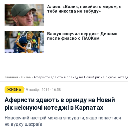
Главная
›
Жизнь
›
Аферисти здають в оренду на Новий рік неіснуючі котедж
ЖИЗНЬ
19 ноября 2016 · 16:58
Аферисти здають в оренду на Новий
рік неіснуючі котеджі в Карпатах
Новорічний настрій можна зіпсувати, якщо попастися
на вудку шахраїв