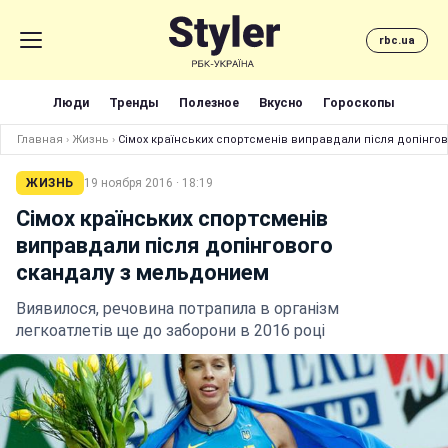
rbc.ua
Люди
Тренды
Полезное
Вкусно
Гороскопы
Главная
›
Жизнь
›
Сімох країнських спортсменів виправдали після допінго
ЖИЗНЬ
19 ноября 2016 · 18:19
Сімох країнських спортсменів
виправдали після допінгового
скандалу з мельдонием
Виявилося, речовина потрапила в організм
легкоатлетів ще до заборони в 2016 році