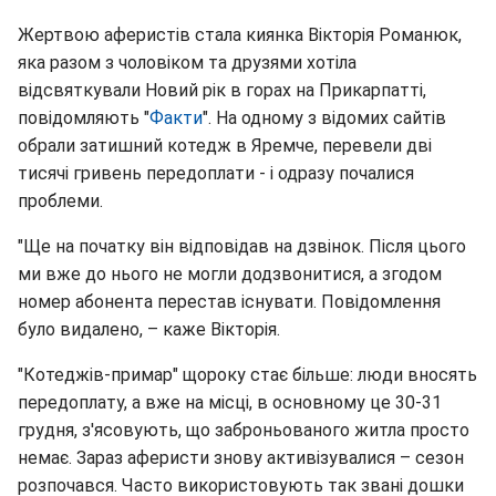
Жертвою аферистів стала киянка Вікторія Романюк,
яка разом з чоловіком та друзями хотіла
відсвяткували Новий рік в горах на Прикарпатті,
повідомляють "
Факти
". На одному з відомих сайтів
обрали затишний котедж в Яремче, перевели дві
тисячі гривень передоплати - і одразу почалися
проблеми.
"Ще на початку він відповідав на дзвінок. Після цього
ми вже до нього не могли додзвонитися, а згодом
номер абонента перестав існувати. Повідомлення
було видалено, – каже Вікторія.
"Котеджів-примар" щороку стає більше: люди вносять
передоплату, а вже на місці, в основному це 30-31
грудня, з'ясовують, що заброньованого житла просто
немає. Зараз аферисти знову активізувалися – сезон
розпочався. Часто використовують так звані дошки