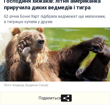
Господиня хижаків: літня американка
приручила диких ведмедів і тигра
62-річна Бонні Харт підібрала ведмежат ще малюками,
а тигрицю купила у друзів
Фото: Ведмідь (Будинок Сонця)
Поделиться