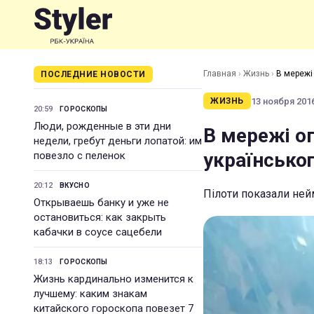
Главная
›
Жизнь
›
В мережі
ПОСЛЕДНИЕ НОВОСТИ
13 ноября 2016
ЖИЗНЬ
20:59
ГОРОСКОПЫ
Люди, рожденные в эти дни
В мережі о
недели, гребут деньги лопатой: им
українсько
повезло с пеленок
20:12
ВКУСНО
Пілоти показали ней
Открываешь банку и уже не
остановиться: как закрыть
кабачки в соусе сацебели
18:13
ГОРОСКОПЫ
Жизнь кардинально изменится к
лучшему: каким знакам
китайского гороскопа повезет 7