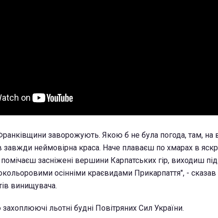
Франківщини заворожують. Якою б не була погода, там, на 
в завжди неймовірна краса. Наче плаваєш по хмарах в яск
 помічаєш засніжені вершини Карпатських гір, виходиш під
кольоровими осінніми краєвидами Прикарпаття", - сказав 
тів винищувача.
 захоплюючі льотні будні Повітряних Сил України.