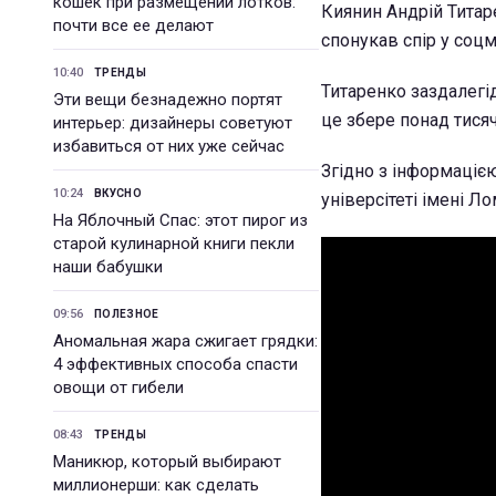
кошек при размещении лотков:
Киянин Андрій Титаре
почти все ее делают
спонукав спір у соц
10:40
ТРЕНДЫ
Титаренко заздалегід
Эти вещи безнадежно портят
це збере понад тисяч
интерьер: дизайнеры советуют
избавиться от них уже сейчас
Згідно з інформаціє
10:24
ВКУСНО
універсітеті імені Ло
На Яблочный Спас: этот пирог из
старой кулинарной книги пекли
наши бабушки
09:56
ПОЛЕЗНОЕ
Аномальная жара сжигает грядки:
4 эффективных способа спасти
овощи от гибели
08:43
ТРЕНДЫ
Маникюр, который выбирают
миллионерши: как сделать