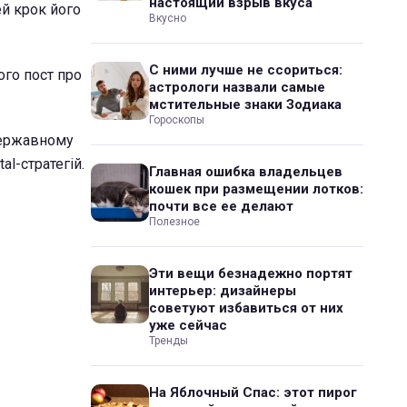
настоящий взрыв вкуса
ей крок його
Вкусно
С ними лучше не ссориться:
ого пост про
астрологи назвали самые
мстительные знаки Зодиака
Гороскопы
державному
al-стратегій.
Главная ошибка владельцев
кошек при размещении лотков:
почти все ее делают
Полезное
Эти вещи безнадежно портят
интерьер: дизайнеры
советуют избавиться от них
уже сейчас
Тренды
На Яблочный Спас: этот пирог