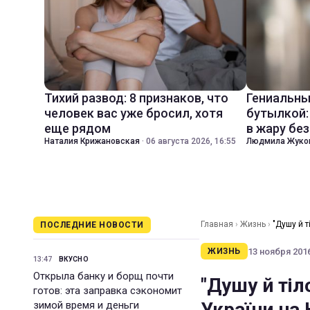
Тихий развод: 8 признаков, что
Гениальны
человек вас уже бросил, хотя
бутылкой:
еще рядом
в жару бе
Наталия Крижановская
·
06 августа 2026, 16:55
Людмила Жуко
Главная
›
Жизнь
›
"Душу й 
ПОСЛЕДНИЕ НОВОСТИ
13 ноября 2016
ЖИЗНЬ
13:47
ВКУСНО
Открыла банку и борщ почти
"Душу й ті
готов: эта заправка сэкономит
України на
зимой время и деньги