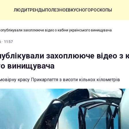
ЛЮДИ
ТРЕНДЫ
ПОЛЕЗНОЕ
ВКУСНО
ГОРОСКОПЫ
 опублікували захоплююче відео з кабіни українського винищувача
 · 11:57
публікували захоплююче відео з 
го винищувача
мовірну красу Прикарпаття з висоти кількох кілометрів