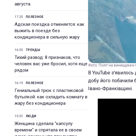
августа
17:25
ПОЛЕЗНОЕ
Адская поездка отменяется: как
выжить в поезде без
кондиционера в сильную жару
16:55
ТРЕНДЫ
Тихий развод: 8 признаков, что
человек вас уже бросил, хотя еще
Фото: Політ на винищувачі 
рядом
В YouTube з'явилось
добу його побачили б
16:19
ПОЛЕЗНОЕ
Івано-Франківщині.
Гениальный трюк с пластиковой
бутылкой: как охладить комнату в
жару без кондиционера
15:33
ЛЮДИ
Женщина сделала "капсулу
времени" и спрятала ее в своем