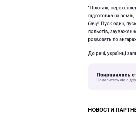
"Пілотаж, перехоплен
підготовка на землі, 
бачу! Пуск один, пуск
польотів, зауваження
розвозять по ангарах,
До речі, українці з
Понравилась с
Поделитесь ею с др