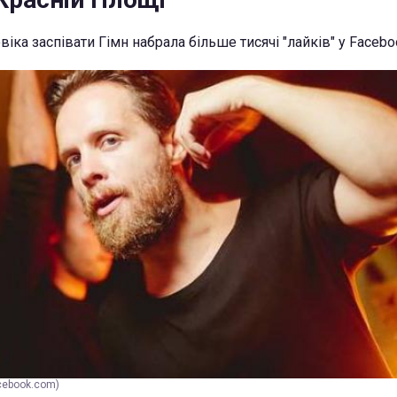
віка заспівати Гімн набрала більше тисячі "лайків" у Facebo
acebook.com)