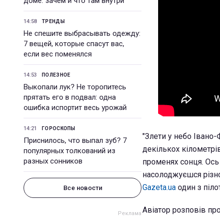
доме: зачем и что там внутри
14:58
ТРЕНДЫ
Не спешите выбрасывать одежду:
7 вещей, которые спасут вас,
если вес поменялся
14:53
ПОЛЕЗНОЕ
Выкопали лук? Не торопитесь
прятать его в подвал: одна
ошибка испортит весь урожай
14:21
ГОРОСКОПЫ
"Злети у небо Івано-
Приснилось, что выпал зуб? 7
декількох кілометрі
популярных толкований из
разных сонников
променях сонця. Ось
насолоджуєшся різно
Gazeta.ua
один з піло
Все новости
Авіатор розповів про