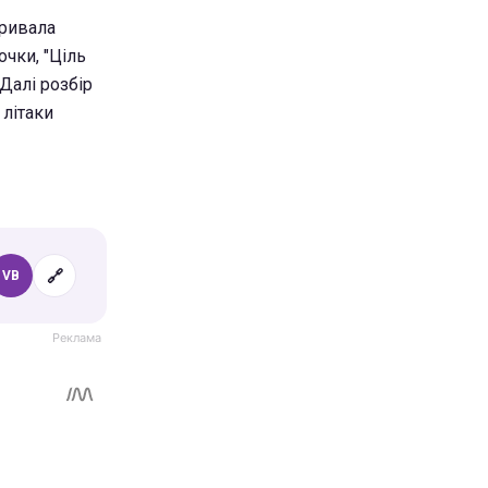
Тривала
очки, "Ціль
 Далі розбір
 літаки
🔗
VB