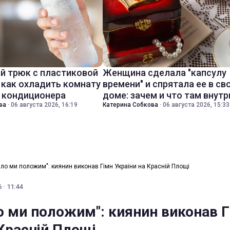
й трюк с пластиковой
Женщина сделала "капсулу
 как охладить комнату
времени" и спрятала ее в св
з кондиционера
доме: зачем и что там внутр
ва
·
06 августа 2026, 16:19
Катерина Собкова
·
06 августа 2026, 15:33
тіло ми положим": киянин виконав Гімн України на Красній Площі
 · 11:44
ло ми положим": киянин виконав 
 Красній Площі