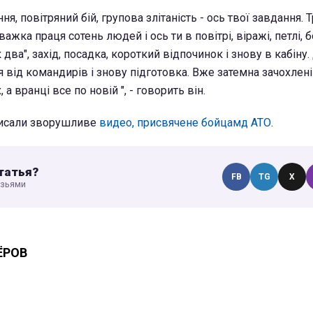
ня, повітряний бій, групова злітаність - ось твої завдання. 
важка праця сотень людей і ось ти в повітрі, віражі, петлі, б
 два", захід, посадка, короткий відпочинок і знову в кабіну.
 від командирів і знову підготовка. Вже затемна зачохлені
 а вранці все по новій ", - говорить він.
аписали зворушливе
видео, присвячене бойцамд АТО
.
татья?
FB
TG
X
узьями