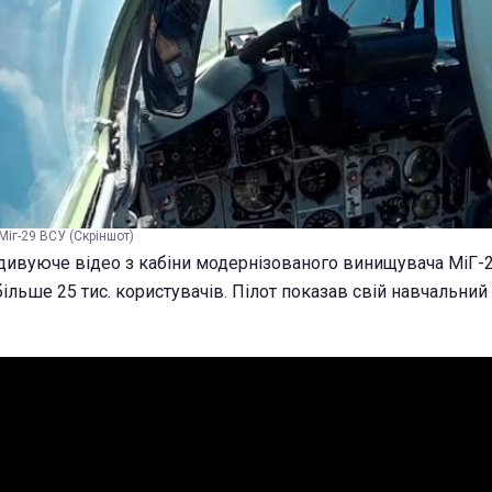
Міг-29 ВСУ (Скріншот)
 дивуюче відео з кабіни модернізованого винищувача МіГ-2
ільше 25 тис. користувачів. Пілот показав свій навчальний 