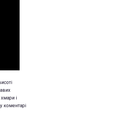
висоті
равих
 хмари і
у коментарі