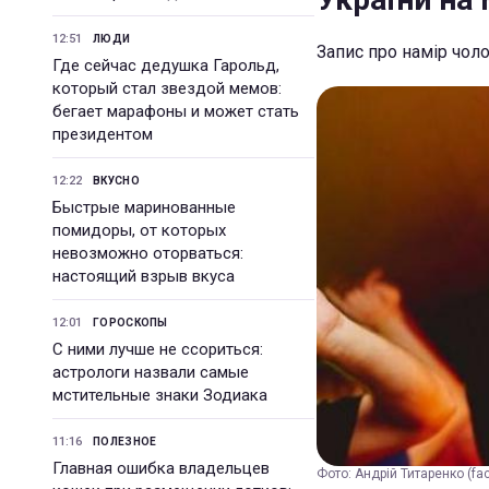
12:51
ЛЮДИ
Запис про намір чоло
Где сейчас дедушка Гарольд,
который стал звездой мемов:
бегает марафоны и может стать
президентом
12:22
ВКУСНО
Быстрые маринованные
помидоры, от которых
невозможно оторваться:
настоящий взрыв вкуса
12:01
ГОРОСКОПЫ
С ними лучше не ссориться:
астрологи назвали самые
мстительные знаки Зодиака
11:16
ПОЛЕЗНОЕ
Главная ошибка владельцев
Фото: Андрій Титаренко (f