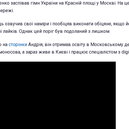
нко заспівав гімн України на Красній площі у Москві. На ц
мережі.
ь озвучив свої наміри і пообіцяв виконати обіцяне, якщо й
і лайків. Однак цей поріг був подоланий з лишком.
ю на
сторінки
Андрія, він отримав освіту в Московському 
моносова, а зараз живе в Києві і працює спеціалістом з digit