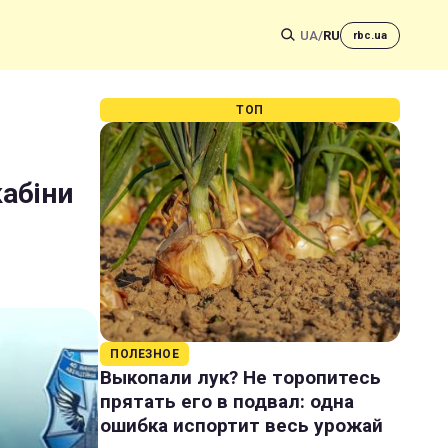
UA
/
RU
rbc.ua
ТОП
кабіни
ПОЛЕЗНОЕ
Выкопали лук? Не торопитесь
прятать его в подвал: одна
ошибка испортит весь урожай