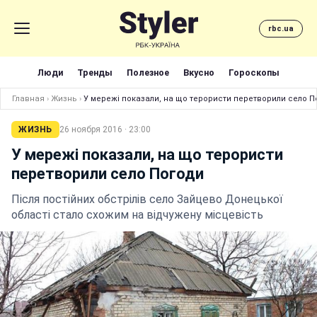
rbc.ua
Люди
Тренды
Полезное
Вкусно
Гороскопы
Главная
›
Жизнь
›
У мережі показали, на що терористи перетворили село П
ЖИЗНЬ
26 ноября 2016 · 23:00
У мережі показали, на що терористи
перетворили село Погоди
Після постійних обстрілів село Зайцево Донецької
області стало схожим на відчужену місцевість