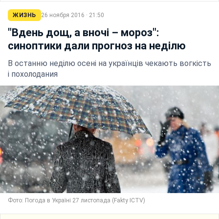
ЖИЗНЬ
26 ноября 2016 · 21:50
"Вдень дощ, а вночі – мороз":
синоптики дали прогноз на неділю
В останню неділю осені на українців чекають вогкість
і похолодания
Фото: Погода в Україні 27 листопада (Fakty ICTV)