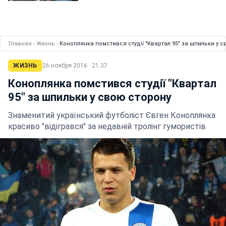
Главная
›
Жизнь
›
Коноплянка помстився студії "Квартал 95" за шпильки у 
ЖИЗНЬ
26 ноября 2016 · 21:37
Коноплянка помстився студії "Квартал
95" за шпильки у свою сторону
Знаменитий український футболіст Євген Коноплянка
красиво "відігрався" за недавній тролінг гумористів