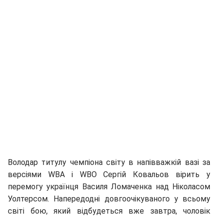
Володар титулу чемпіона світу в напівважкій вазі за
версіями WBA і WBO Сергій Ковальов вірить у
перемогу українця Василя Ломаченка над Ніколасом
Уолтерсом. Напередодні довгоочікуваного у всьому
світі бою, який відбудеться вже завтра, чоловік