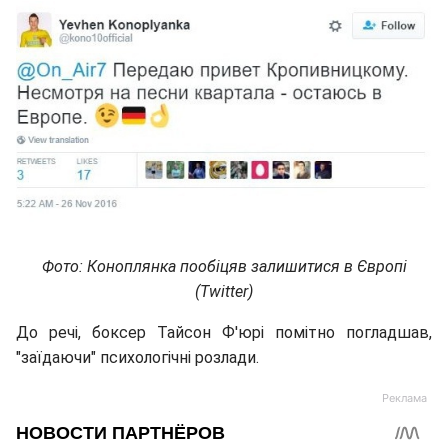
Фото: Коноплянка пообіцяв залишитися в Європі
(Twitter)
До речi, боксер Тайсон Ф'юрі помітно погладшав,
"заїдаючи" психологічні розлади.