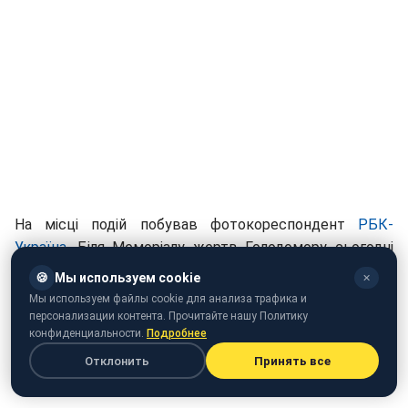
На місці подій побував фотокореспондент
РБК-
Україна
. Біля Меморіалу жертв Голодомору сьогодні
зібралися представники різних релігійних конфесій.
🍪
Мы используем cookie
✕
Мы используем файлы cookie для анализа трафика и
Петро Порошенко підкреслив, що Голодомор в
персонализации контента. Прочитайте нашу Политику
масштабах геноциду був націлений на знищення
конфиденциальности.
Подробнее
усіляких можливостей для національного
Отклонить
Принять все
самовизначення України.