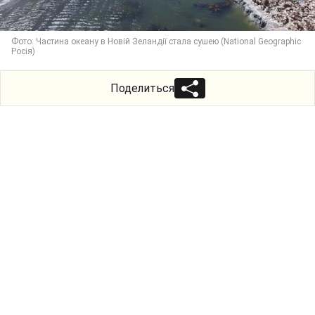
Фото: Частина океану в Новій Зеландії стала сушею (National Geographic
Росія)
Поделиться