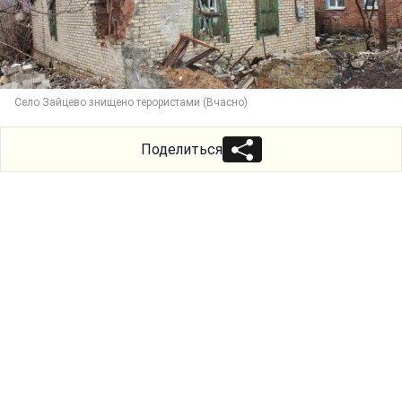
Село Зайцево знищено терористами (Вчасно)
Поделиться