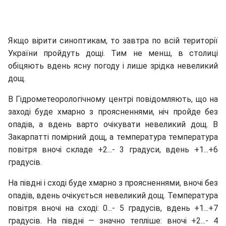
Якщо вірити синоптикам, то завтра по всій території
України пройдуть дощі. Тим не менш, в столиці
обіцяють вдень ясну погоду і лише зрідка невеликий
дощ.
В Гідрометеорологічному центрі повідомляють, що на
заході буде хмарно з проясненнями, ніч пройде без
опадів, а вдень варто очікувати невеликий дощ. В
Закарпатті помірний дощ, а температура температура
повітря вночі складе +2...- 3 градуси, вдень +1...+6
градусів.
На півдні і сході буде хмарно з проясненнями, вночі без
опадів, вдень очікується невеликий дощ. Температура
повітря вночі на сході: 0...- 5 градусів, вдень +1...+7
градусів. На півдні — значно тепліше: вночі +2...- 4