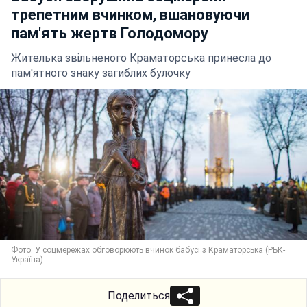
трепетним вчинком, вшановуючи
пам'ять жертв Голодомору
Жителька звільненого Краматорська принесла до
пам'ятного знаку загиблих булочку
Фото: У соцмережах обговорюють вчинок бабусі з Краматорська (РБК-
Україна)
Поделиться