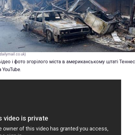
dailymail.co.uk)
ідео і фото згорілого міста в американському штаті Теннесс
 YouTube.