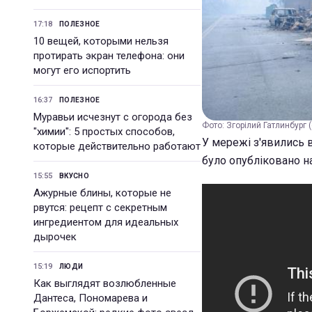
17:18
ПОЛЕЗНОЕ
10 вещей, которыми нельзя
протирать экран телефона: они
могут его испортить
16:37
ПОЛЕЗНОЕ
Муравьи исчезнут с огорода без
Фото: Згорілий Гатлинбург (
"химии": 5 простых способов,
У мережі з'явились в
которые действительно работают
було опубліковано на
15:55
ВКУСНО
Ажурные блины, которые не
рвутся: рецепт с секретным
ингредиентом для идеальных
дырочек
15:19
ЛЮДИ
Как выглядят возлюбленные
Дантеса, Пономарева и