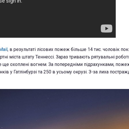
Mail
, в результаті лісових пожеж більше 14 тис. чоловік по
ортні міста штату Теннессі. Зараз тривають рятувальні робот
е ще охоплені вогнем. За попередніми підрахунками, поже
ків у Гатлінбурзі та 250 в усьому окрузі. З-за лиха постраж