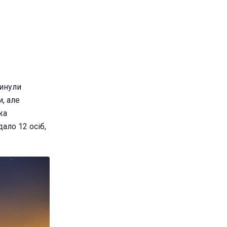
кинули
и, але
жа
дало 12 осіб,