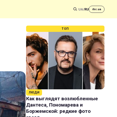
UA
/
RU
rbc.ua
ТОП
ЛЮДИ
Как выглядят возлюбленные
Дантеса, Пономарева и
Боржемской: редкие фото