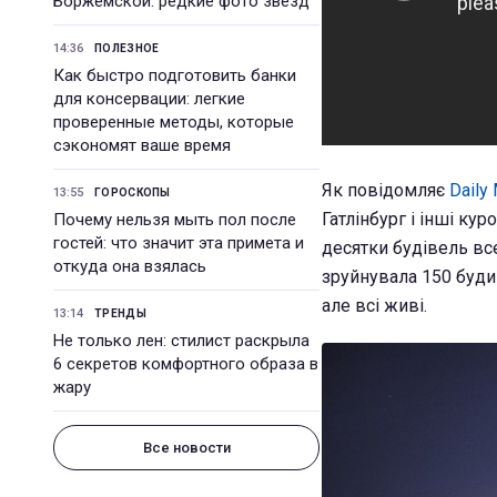
Боржемской: редкие фото звезд
14:36
ПОЛЕЗНОЕ
Как быстро подготовить банки
для консервации: легкие
проверенные методы, которые
сэкономят ваше время
Як повідомляє
Daily 
13:55
ГОРОСКОПЫ
Гатлінбург і інші кур
Почему нельзя мыть пол после
гостей: что значит эта примета и
десятки будівель вс
откуда она взялась
зруйнувала 150 будин
але всі живі.
13:14
ТРЕНДЫ
Не только лен: стилист раскрыла
6 секретов комфортного образа в
жару
Все новости