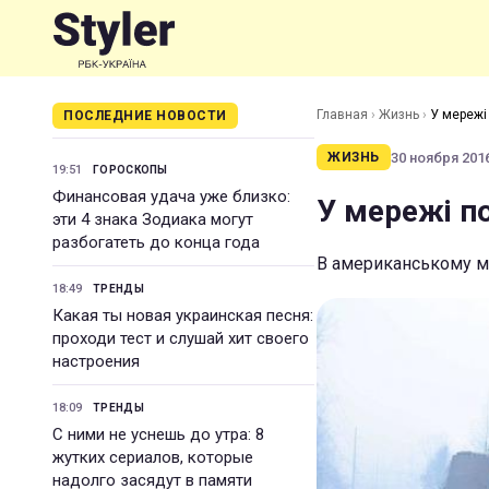
Главная
›
Жизнь
›
У мережі
ПОСЛЕДНИЕ НОВОСТИ
30 ноября 2016
ЖИЗНЬ
19:51
ГОРОСКОПЫ
Финансовая удача уже близко:
У мережі п
эти 4 знака Зодиака могут
разбогатеть до конца года
В американському мі
18:49
ТРЕНДЫ
Какая ты новая украинская песня:
проходи тест и слушай хит своего
настроения
18:09
ТРЕНДЫ
С ними не уснешь до утра: 8
жутких сериалов, которые
надолго засядут в памяти