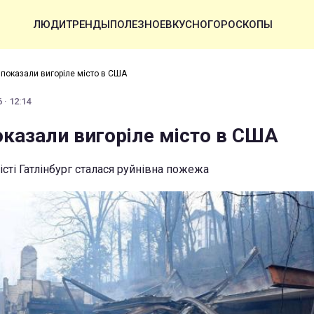
ЛЮДИ
ТРЕНДЫ
ПОЛЕЗНОЕ
ВКУСНО
ГОРОСКОПЫ
 показали вигоріле місто в США
 · 12:14
оказали вигоріле місто в США
сті Гатлінбург сталася руйнівна пожежа