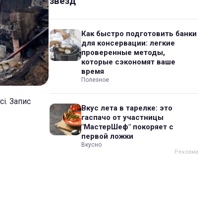
звезд
Как быстро подготовить банки
для консервации: легкие
проверенные методы,
которые сэкономят ваше
время
Полезное
і. Запис
Вкус лета в тарелке: это
гаспачо от участницы
"МастерШеф" покоряет с
первой ложки
Вкусно