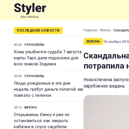
Главная
›
Жизнь
›
Скандаль
ПОСЛЕДНИЕ НОВОСТИ
15 ноября 2016
ЖИЗНЬ
06:02
ГОРОСКОПЫ
Кому улыбнется судьба 7 августа:
Скандальна
карты Таро дали подсказки для
потрапила н
всех знаков Зодиака
20:59
ГОРОСКОПЫ
Новоспечена заступни
Люди, рожденные в эти дни
зарубіжних видань
недели, гребут деньги лопатой: им
повезло с пеленок
20:12
ВКУСНО
Открываешь банку и уже не
остановиться: как закрыть
кабачки в соусе сацебели