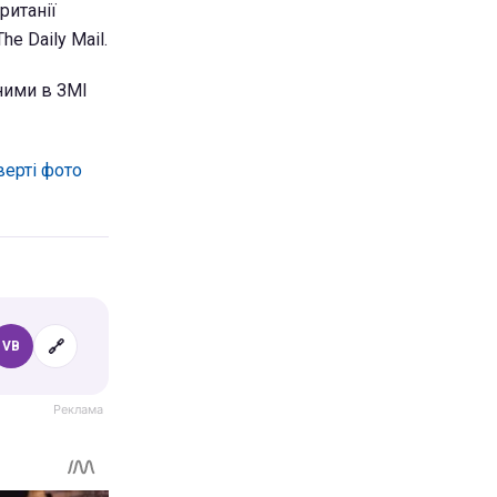
ританії
e Daily Mail.
ними в ЗМІ
верті фото
🔗
VB