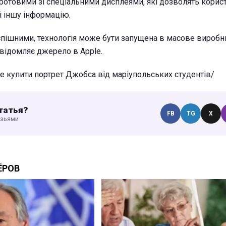
ротовими зі спеціальними дисплеями, які дозволять корис
і іншу інформацію.
спішними, технологія може бути запущена в масове виробн
овідомляє джерело в Apple.
че купити портрет Джобса від маріупольських студентів/
татья?
FB
TG
X
узьями