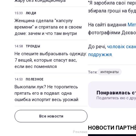
жару без кондиционера
"Я заробила свої пер
збирала гроші на буд
15:33
ЛЮДИ
Женщина сделала "капсулу
На сайті видання
Mirr
времени" и спрятала ее в своем
фотографіями Дєєвої
доме: зачем и что там внутри
До речі,
чоловік скан
14:58
ТРЕНДЫ
Не спешите выбрасывать одежду:
подружжя
.
7 вещей, которые спасут вас,
если вес поменялся
Теги:
интернаты
14:53
ПОЛЕЗНОЕ
Выкопали лук? Не торопитесь
Понравилась с
прятать его в подвал: одна
Поделитесь ею с др
ошибка испортит весь урожай
Все новости