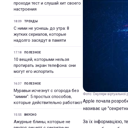
проходи тест и слушай хит своего
настроения
18:09
ТРЕНДЫ
С ними не уснешь до утра: 8
жутких сериалов, которые
надолго засядут в памяти
17:18
ПОЛЕЗНОЕ
10 вещей, которыми нельзя
протирать экран телефона: они
могут его испортить
16:37
ПОЛЕЗНОЕ
Муравьи исчезнут с огорода без
Фото: Окуляри віртуальної 
"химии": 5 простых способов,
Apple почала розроб
которые действительно работают
називає це "секретн
15:55
ВКУСНО
За їх інформацією, 
Ажурные блины, которые не
рвутся: рецепт с секретным