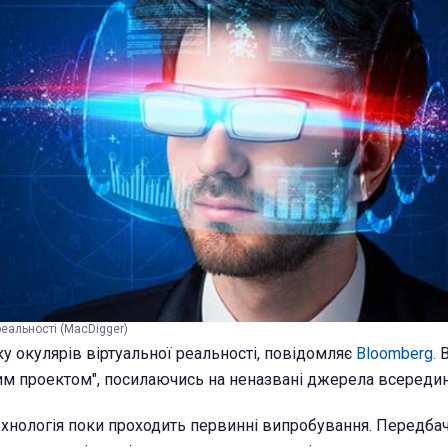
реальності (MacDigger)
ку окулярів віртуальної реальності, повідомляє
Bloomberg.
им проектом", посилаючись на неназвані джерела всередині
технологія поки проходить первинні випробування. Передбач