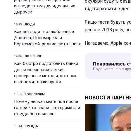
окуляри будуть безд
ингредиентом для идеальных
відтворювати відео 
дырочек
Якщо тести будуть у
15:19
ЛЮДИ
раніше 2018 року, п
Как выглядят возлюбленные
Дантеса, Пономарева и
Нагадаємо, Apple хо
Боржемской: редкие фото звезд
14:36
ПОЛЕЗНОЕ
Понравилась с
Как быстро подготовить банки
Поделитесь ею с др
для консервации: легкие
проверенные методы, которые
сэкономят ваше время
13:55
ГОРОСКОПЫ
Почему нельзя мыть пол после
гостей: что значит эта примета и
откуда она взялась
13:14
ТРЕНДЫ