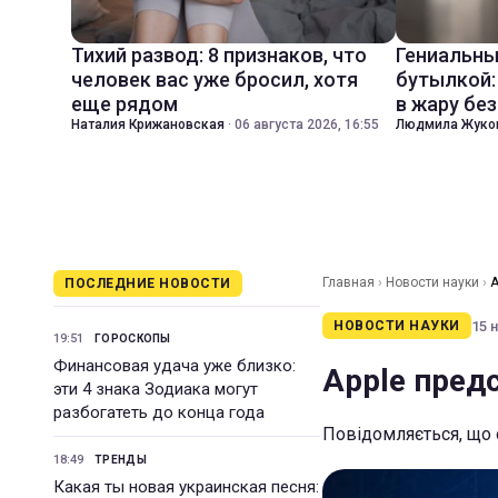
Тихий развод: 8 признаков, что
Гениальны
человек вас уже бросил, хотя
бутылкой:
еще рядом
в жару бе
Наталия Крижановская
·
06 августа 2026, 16:55
Людмила Жуко
Главная
›
Новости науки
›
A
ПОСЛЕДНИЕ НОВОСТИ
15 н
НОВОСТИ НАУКИ
19:51
ГОРОСКОПЫ
Финансовая удача уже близко:
Apple предс
эти 4 знака Зодиака могут
разбогатеть до конца года
Повідомляється, що 
18:49
ТРЕНДЫ
Какая ты новая украинская песня: