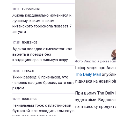
18:13
ГОРОСКОПЫ
Жизнь кардинально изменится к
лучшему: каким знакам
китайского гороскопа повезет 7
августа
17:25
ПОЛЕЗНОЕ
Адская поездка отменяется: как
выжить в поезде без
кондиционера в сильную жару
Фото: Анастасія Дєєва (cri
Інформація про Анаст
16:55
ТРЕНДЫ
The Daily Mail
опублік
Тихий развод: 8 признаков, что
піднявся на новий рі
человек вас уже бросил, хотя еще
рядом
При цьому The Daily
16:19
художніми. Видання з
ПОЛЕЗНОЕ
Гениальный трюк с пластиковой
на її високу продукти
бутылкой: как охладить комнату в