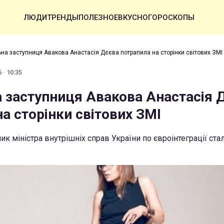
ЛЮДИ
ТРЕНДЫ
ПОЛЕЗНОЕ
ВКУСНО
ГОРОСКОПЫ
на заступниця Авакова Анастасія Дєєва потрапила на сторінки світових ЗМІ
 · 10:35
 заступниця Авакова Анастасія 
а сторінки світових ЗМІ
к міністра внутрішніх справ України по євроінтеграції ста