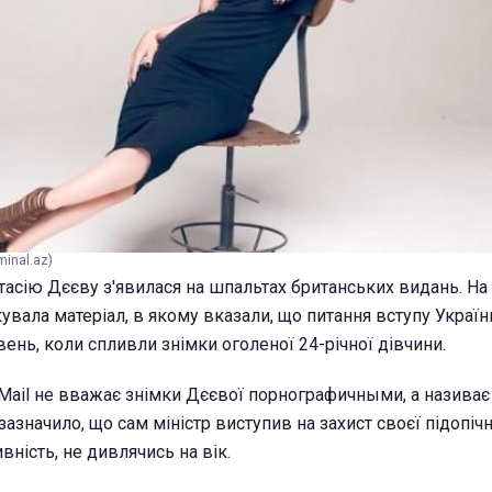
minal.az)
асію Дєєву з'явилася на шпальтах британських видань. На 
увала матеріал, в якому вказали, що питання вступу Україн
вень, коли спливли знімки оголеної 24-річної дівчини.
 Mail не вважає знімки Дєєвої порнографичными, а називає 
азначило, що сам міністр виступив на захист своєї підопіч
вність, не дивлячись на вік.