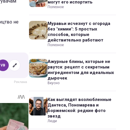
тувачам
могут его испортить
Полезное
ицтво не
Муравьи исчезнут с огорода
без "химии": 5 простых
способов, которые
действительно работают
Полезное
Ажурные блины, которые не
🔗
VB
рвутся: рецепт с секретным
ингредиентом для идеальных
дырочек
Вкусно
Как выглядят возлюбленные
Дантеса, Пономарева и
Боржемской: редкие фото
звезд
Люди