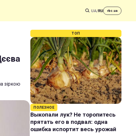
UA
/
RU
rbc.ua
ТОП
Дєєва
ла зіркою
ПОЛЕЗНОЕ
Выкопали лук? Не торопитесь
прятать его в подвал: одна
ошибка испортит весь урожай