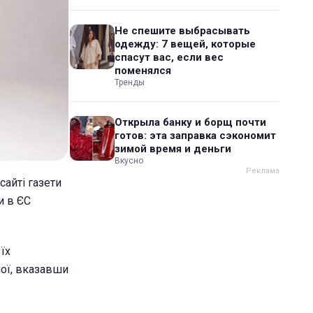
Не спешите выбрасывать
одежду: 7 вещей, которые
спасут вас, если вес
поменялся
Тренды
Открыла банку и борщ почти
готов: эта заправка сэкономит
зимой время и деньги
Вкусно
сайті газети
и в ЄС
їх
ної, вказавши