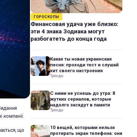
ГОРОСКОПЫ
Финансовая удача уже близко:
эти 4 знака Зодиака могут
разбогатеть до конца года
Какая ты новая украинская
песня: проходи тест и слушай
хит своего настроения
Тренды
С ними не уснешь до утра: 8
жутких сериалов, которые
надолго засядут в памяти
Видання
Тренды
 компанії.
10 вещей, которыми нельзя
ається, що
протирать экран телефона: они