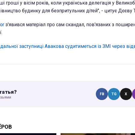
ші гроші у вісім років, коли українська делегація у Великоб
івництво будинку для безпритульних дітей", - цитує Дєєву Th
or
з'явився матеріал про сам скандал, пов'язаних з пошире
.
дальної заступниці Авакова судитиметься із ЗМІ через від
татья?
FB
TG
X
узьями