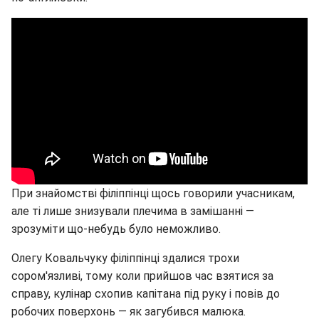
При знайомстві філіппінці щось говорили учасникам,
але ті лише знизували плечима в замішанні —
зрозуміти що-небудь було неможливо.
Олегу Ковальчуку філіппінці здалися трохи
сором'язливі, тому коли прийшов час взятися за
справу, кулінар схопив капітана під руку і повів до
робочих поверхонь — як загубився малюка.