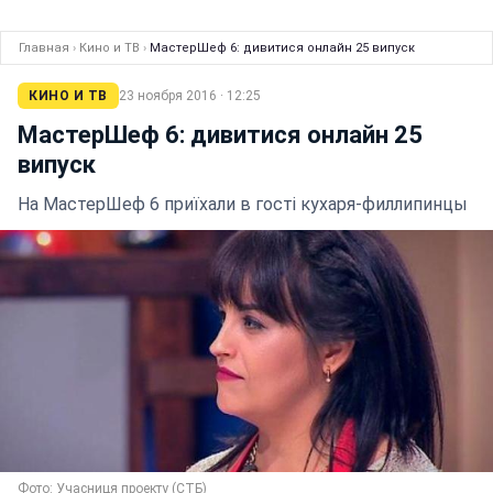
Главная
›
Кино и ТВ
›
МастерШеф 6: дивитися онлайн 25 випуск
КИНО И ТВ
23 ноября 2016 · 12:25
МастерШеф 6: дивитися онлайн 25
випуск
На МастерШеф 6 приїхали в гості кухаря-филлипинцы
Фото: Учасниця проекту (СТБ)