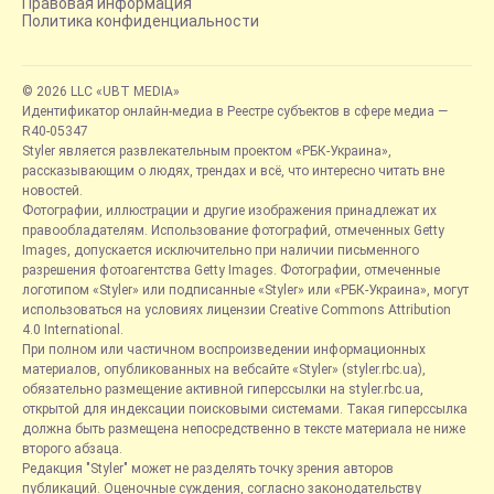
Правовая информация
Политика конфиденциальности
© 2026 LLC «UBT MEDIA»
Идентификатор онлайн-медиа в Реестре субъектов в сфере медиа —
R40-05347
Styler является развлекательным проектом «РБК-Украина»,
рассказывающим о людях, трендах и всё, что интересно читать вне
новостей.
Фотографии, иллюстрации и другие изображения принадлежат их
правообладателям. Использование фотографий, отмеченных Getty
Images, допускается исключительно при наличии письменного
разрешения фотоагентства Getty Images. Фотографии, отмеченные
логотипом «Styler» или подписанные «Styler» или «РБК-Украина», могут
использоваться на условиях лицензии Creative Commons Attribution
4.0 International.
При полном или частичном воспроизведении информационных
материалов, опубликованных на вебсайте «Styler» (styler.rbc.ua),
обязательно размещение активной гиперссылки на styler.rbc.ua,
открытой для индексации поисковыми системами. Такая гиперссылка
должна быть размещена непосредственно в тексте материала не ниже
второго абзаца.
Редакция "Styler" может не разделять точку зрения авторов
публикаций. Оценочные суждения, согласно законодательству