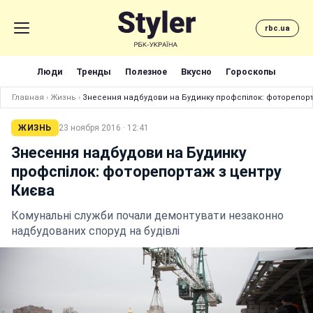
rbc.ua
Люди
Тренды
Полезное
Вкусно
Гороскопы
Главная
›
Жизнь
›
Знесення надбудови на Будинку профспілок: фоторепорт
ЖИЗНЬ
23 ноября 2016 · 12:41
Знесення надбудови на Будинку
профспілок: фоторепортаж з центру
Києва
Комунальні служби почали демонтувати незаконно
надбудованих споруд на будівлі