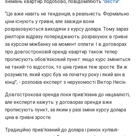
знімань квартир подобово, повідомляють "
Вести
".
“Це вже навіть не тенденція, а реальність. Формально
ціни існують у гривні, але завжди вони
розраховуються виходячи з курсу долара. Тому зараз
ріелтори відразу попереджають: розрахунок в гривні
за курсом міжбанку на момент оплати. І в договорах
про довгостроковій оренді квартир також тепер
прописують обов'язковий пункт: якщо курс зміниться
на такий-то відсоток, то ціна гривні теж зросте. Ви ж
розумієте, який курс був на початку року і який він в
кінці", - розповів експерт з нерухомості Віктор Несін.
Довгострокова оренда поки прив'язана до нацвалюті,
але експерти кажуть: у договорах оренди вже
прописують пункт, за яким у разі зміни курсу долара
ціна в гривні зросте.
Традиційно прив'язаний до долара і ринок купівлі-