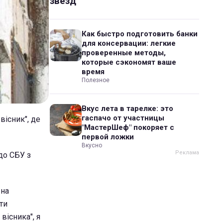
звезд
Как быстро подготовить банки
для консервации: легкие
проверенные методы,
которые сэкономят ваше
время
Полезное
Вкус лета в тарелке: это
гаспачо от участницы
вісник", де
"МастерШеф" покоряет с
первой ложки
Вкусно
до СБУ з
 на
ти
вісника", я