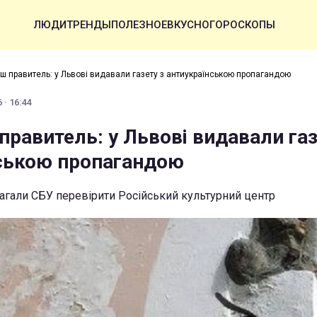
ЛЮДИ
ТРЕНДЫ
ПОЛЕЗНОЕ
ВКУСНО
ГОРОСКОПЫ
аш правитель: у Львові видавали газету з антиукраїнською пропагандою
 · 16:44
правитель: у Львові видавали газ
ською пропагандою
гали СБУ перевірити Російський культурний центр