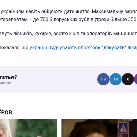
, українцям навіть обіцяють дати житло. Максимальну зарп
терапевтам – до 700 білоруських рублів (трохи більше 350 
 звуть лісників, кухарів, зоотехніків та операторів машинног
 показало, що
українці відчувають обов'язок "дякувати" ліка
татья?
FB
TG
X
узьями