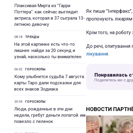
Плаксивая Мирта из "Гарри
Як пише "Інтерфакс"
Поттера": как сейчас выглядит
актриса, которая в 37 сыграла 13-
пропонують лікарям-
летнюю девочку
Крім того, на роботу
08:18
ТРЕНДЫ
На этой картинке есть что-то
До речі, опитування
лишнее: найди за 20 секунд и
лікування
.
узнай, насколько ты внимателен
06:02
ГОРОСКОПЫ
Понравилась с
Кому улыбнется судьба 7 августа:
Поделитесь ею с др
карты Таро дали подсказки для
всех знаков Зодиака
20:59
ГОРОСКОПЫ
Люди, рожденные в эти дни
недели, гребут деньги лопатой: им
повезло с пеленок