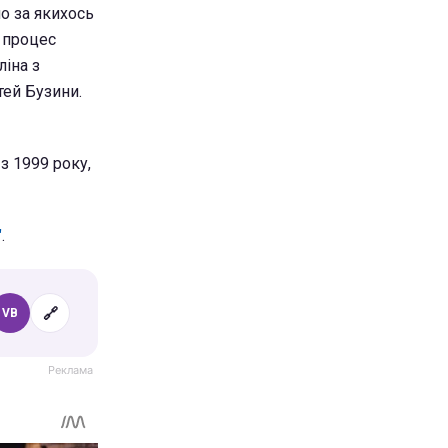
о за якихось
й процес
ліна з
тей Бузини.
з 1999 року,
"
.
🔗
VB