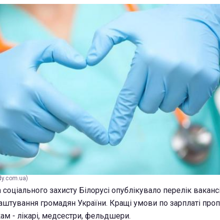
dy.com.ua)
а соціального захисту Білорусі опублікувало перелік ваканс
штування громадян України. Кращі умови по зарплаті про
м - лікарі, медсестри, фельдшери.