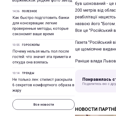
Боржемской: редкие фото звезд
був шокований - це 
200 метрів від облас
14:36
ПОЛЕЗНОЕ
реабілітації нацистс
Как быстро подготовить банки
для консервации: легкие
назвою його "Богом 
проверенные методы, которые
Все це "Російський в
сэкономят ваше время
Газета "Російський 
13:55
ГОРОСКОПЫ
це щомісячне виданн
Почему нельзя мыть пол после
гостей: что значит эта примета и
Раніше влада Льво
откуда она взялась
13:14
ТРЕНДЫ
Понравилась с
Не только лен: стилист раскрыла
Поделитесь ею с др
6 секретов комфортного образа в
жару
Все новости