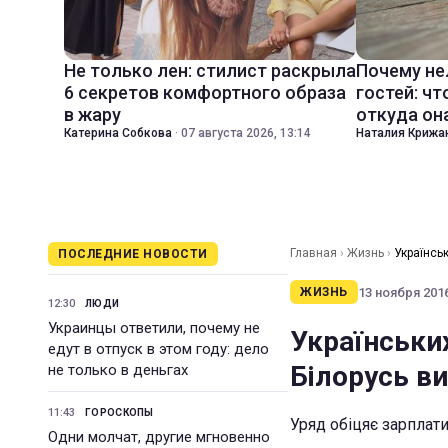
Не только лен: стилист раскрыла
Почему не
6 секретов комфортного образа
гостей: чт
в жару
откуда он
Катерина Собкова
·
07 августа 2026, 13:14
Наталия Крижа
Главная
›
Жизнь
›
Українсь
ПОСЛЕДНИЕ НОВОСТИ
13 ноября 2016
ЖИЗНЬ
12:30
ЛЮДИ
Украинцы ответили, почему не
Українськи
едут в отпуск в этом году: дело
Білорусь в
не только в деньгах
11:43
ГОРОСКОПЫ
Уряд обіцяє зарплат
Одни молчат, другие мгновенно