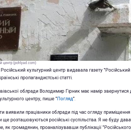
й центр (pohlyad.com)
 Російський культурний центр видавала газету "Російський 
раїнські пропагандистські статті.
вівської облради Володимир Гірник має намір звернутися 
ультурного центру, пише "
Погляд
".
ети виявили працівники облради під час огляду приміщення
и ще розташовуються російські суспільства. Я не буду дава
ле, як громадянин, проаналізувавши публікації "Російського 