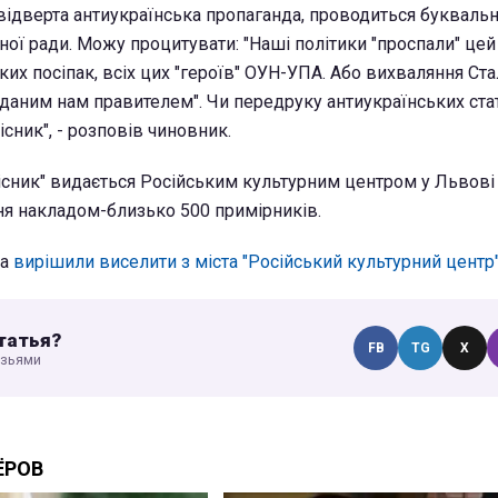
відверта антиукраїнська пропаганда, проводиться буквальн
ної ради. Можу процитувати: "Наші політики "проспали" це
ьких посіпак, всіх цих "героїв" ОУН-УПА. Або вихваляння Ста
даним нам правителем". Чи передруку антиукраїнських ста
існик", - розповів чиновник.
вісник" видається Російським культурним центром у Львові 
я накладом-близько 500 примірників.
ва
вирішили виселити з міста "Російський культурний центр
татья?
FB
TG
X
узьями