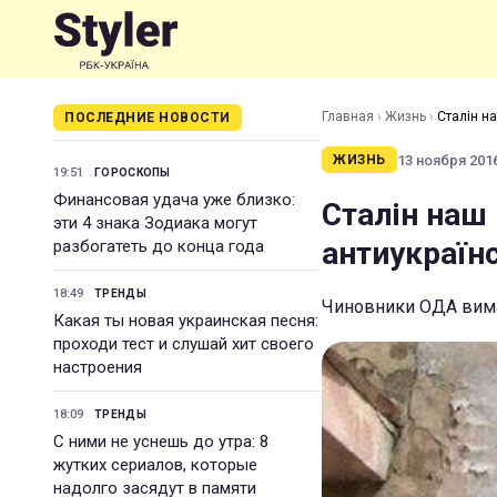
Главная
›
Жизнь
›
Сталін н
ПОСЛЕДНИЕ НОВОСТИ
13 ноября 2016
ЖИЗНЬ
19:51
ГОРОСКОПЫ
Финансовая удача уже близко:
Сталін наш 
эти 4 знака Зодиака могут
антиукраїн
разбогатеть до конца года
18:49
ТРЕНДЫ
Чиновники ОДА вима
Какая ты новая украинская песня:
проходи тест и слушай хит своего
настроения
18:09
ТРЕНДЫ
С ними не уснешь до утра: 8
жутких сериалов, которые
надолго засядут в памяти