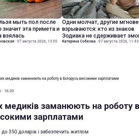
льзя мыть пол после
Одни молчат, другие мгнов
о значит эта примета и
взрываются: кто из знаков
а взялась
Зодиака не сдерживает эмо
новская
·
07 августа 2026, 13:55
Катерина Собкова
·
07 августа 2026, 11:43
ких медиків заманюють на роботу в Білорусь високими зарплатами
 · 16:20
х медиків заманюють на роботу 
исокими зарплатами
и до 350 доларів і забезпечить житлом