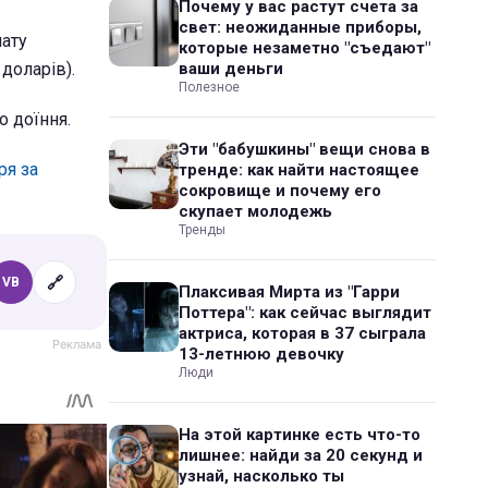
Почему у вас растут счета за
свет: неожиданные приборы,
лату
которые незаметно "съедают"
доларів).
ваши деньги
Полезное
о доїння.
Эти "бабушкины" вещи снова в
ря за
тренде: как найти настоящее
сокровище и почему его
скупает молодежь
Тренды
🔗
VB
Плаксивая Мирта из "Гарри
Поттера": как сейчас выглядит
актриса, которая в 37 сыграла
13-летнюю девочку
Люди
На этой картинке есть что-то
лишнее: найди за 20 секунд и
узнай, насколько ты