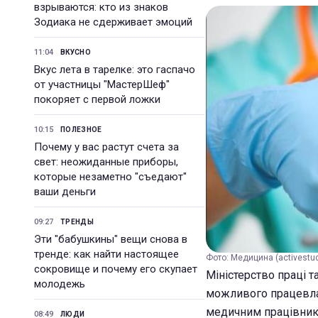
взрываются: кто из знаков
Зодиака не сдерживает эмоций
11:04
ВКУСНО
Вкус лета в тарелке: это гаспачо
от участницы "МастерШеф"
покоряет с первой ложки
10:15
ПОЛЕЗНОЕ
Почему у вас растут счета за
свет: неожиданные приборы,
которые незаметно "съедают"
ваши деньги
09:27
ТРЕНДЫ
Эти "бабушкины" вещи снова в
тренде: как найти настоящее
Фото: Медицина (activestu
сокровище и почему его скупает
Міністерство праці т
молодежь
можливого працевла
медичним працівника
08:49
ЛЮДИ