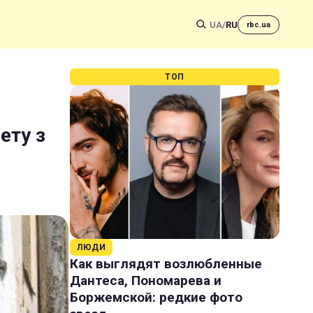
UA
/
RU
rbc.ua
ТОП
ету з
ЛЮДИ
Как выглядят возлюбленные
Дантеса, Пономарева и
Боржемской: редкие фото