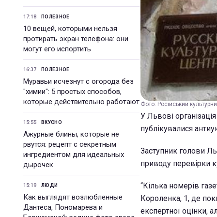
17:18
ПОЛЕЗНОЕ
10 вещей, которыми нельзя
протирать экран телефона: они
могут его испортить
16:37
ПОЛЕЗНОЕ
Муравьи исчезнут с огорода без
"химии": 5 простых способов,
которые действительно работают
Фото: Російський культурни
У Львові організація
15:55
ВКУСНО
публікувалися антиук
Ажурные блины, которые не
рвутся: рецепт с секретным
Заступник голови Ль
ингредиентом для идеальных
приводу перевірки к
дырочек
“Кілька номерів газ
15:19
ЛЮДИ
Как выглядят возлюбленные
Короленка, 1, де пок
Дантеса, Пономарева и
експертної оцінки, а