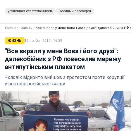
уголовная ответственность
Военный переворот
Главная
›
Жизнь
›
"Все вкрали у мене Вова і його друзі": далекобійник з Р
ЖИЗНЬ
12 ноября 2016 · 16:29
"Все вкрали у мене Вова і його друзі":
далекобійник з РФ повеселив мережу
антипутінським плакатом
Чоловік відкрито вийшов з протестом проти корупції
у верхівці російської влади