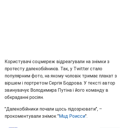
Користувачі соцмереж відреагували на знімки з
протесту далекобійників. Так, у Twitter стало
популярним фото, на якому чоловік тримає плакат з
віршем і портретом Сергія Бодрова. У тексті автор
звинувачує Володимира Путіна і його команду в
обкраданні росіян.
"Далекобійники почали щось підозрювати", –
прокоментували знімок "
Мuд Роисси
".