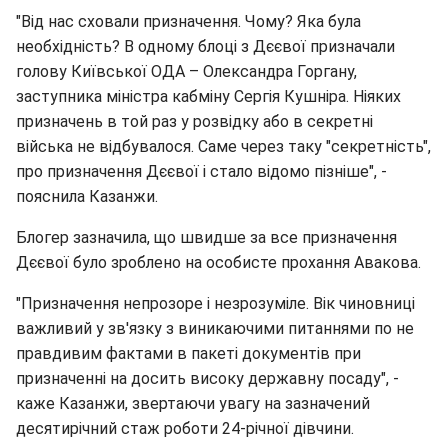
"Від нас сховали призначення. Чому? Яка була
необхідність? В одному блоці з Дєєвої призначали
голову Київської ОДА – Олександра Горгану,
заступника міністра кабміну Сергія Кушніра. Ніяких
призначень в той раз у розвідку або в секретні
війська не відбувалося. Саме через таку "секретність",
про призначення Дєєвої і стало відомо пізніше", -
пояснила Казанжи.
Блогер зазначила, що швидше за все призначення
Дєєвої було зроблено на особисте прохання Авакова.
"Призначення непрозоре і незрозуміле. Вік чиновниці
важливий у зв'язку з виникаючими питаннями по не
правдивим фактами в пакеті документів при
призначенні на досить високу державну посаду", -
каже Казанжи, звертаючи увагу на зазначений
десятирічний стаж роботи 24-річної дівчини.