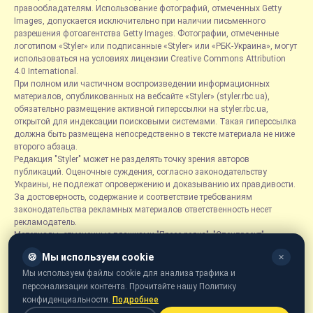
правообладателям. Использование фотографий, отмеченных Getty
Images, допускается исключительно при наличии письменного
разрешения фотоагентства Getty Images. Фотографии, отмеченные
логотипом «Styler» или подписанные «Styler» или «РБК-Украина», могут
использоваться на условиях лицензии Creative Commons Attribution
4.0 International.
При полном или частичном воспроизведении информационных
материалов, опубликованных на вебсайте «Styler» (styler.rbc.ua),
обязательно размещение активной гиперссылки на styler.rbc.ua,
открытой для индексации поисковыми системами. Такая гиперссылка
должна быть размещена непосредственно в тексте материала не ниже
второго абзаца.
Редакция "Styler" может не разделять точку зрения авторов
публикаций. Оценочные суждения, согласно законодательству
Украины, не подлежат опровержению и доказыванию их правдивости.
За достоверность, содержание и соответствие требованиям
законодательства рекламных материалов ответственность несет
рекламодатель.
Материалы, отмеченные плашками "Пресс-релиз", "Спецпроект",
"Партнерский материал", "Promo", "Благотворительность" и "Резонанс",
🍪
Мы используем cookie
✕
размещаются на правах рекламы.
Рубрика «Новости компаний» является информационным форматом,
Мы используем файлы cookie для анализа трафика и
содержащим новости, сообщения и объявления, связанные с
персонализации контента. Прочитайте нашу Политику
деятельностью компаний, и основывается на информации,
конфиденциальности.
Подробнее
предоставленной соответствующими компаниями. Редакция не несет