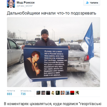
В коментарях цікавляться, куди поділися "георгіївські