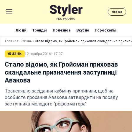
rbc.ua
Люди
Тренды
Полезное
Вкусно
Гороскопы
Главная
›
Жизнь
›
Стало відомо, як Гройсман приховав скандальне призна
ЖИЗНЬ
12 ноября 2016 · 17:07
Стало відомо, як Гройсман приховав
скандальне призначення заступниці
Авакова
Трансляцію засідання кабміну припинили, щоб на
особисте прохання Авакова затвердити на посаду
заступника молодого "реформатора"