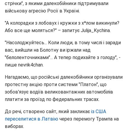
стрічки", з якими далекобійники підтримували
військову агресію Росії в Україні.
"А колорадки з лобовух і кружки з х*лом викинули?
Або все ще моляться?" – запитує Julija_Kychina.
"Насолоджуйтесь... Коли люди, в тому числі і заради
вас, вийшли на Болотну ви іржали над
"белоленточниками"... А тепер подихайте з голоду", -
пише nevrik4chan.
Нагадаємо, що російські далекобійники організували
протестну акцію проти системи "Платон", що
зобов'язує водіїв великовантажних автомобілів
платити за проїзд по федеральних трасах.
До речі, створено сайт, який закликає
із США
переселитися в Латвію
через перемогу Трампа на
виборах.