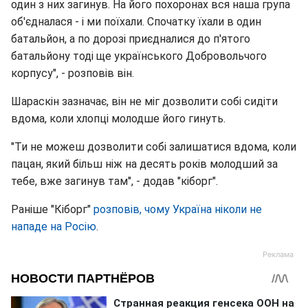
один з них загинув. На його похоронах вся наша група
об'єдналася - і ми поїхали. Спочатку їхали в один
батальйон, а по дорозі приєдналися до п'ятого
батальйону тоді ще українського Добровольчого
корпусу", - розповів він.
Шараскін зазначає, він не міг дозволити собі сидіти
вдома, коли хлопці молодше його гинуть.
"Ти не можеш дозволити собі залишатися вдома, коли
пацан, який більш ніж на десять років молодший за
тебе, вже загинув там", - додав "кіборг".
Раніше "Кіборг"
розповів, чому Україна ніколи не
нападе на Росію
.