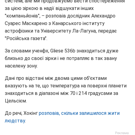
системі, але ми продовжуємо вести спостереження
за цією зіркою в надії відшукати інших
"компаньйонів", – розповів дослідник Алехандро
Суарес Маскарено з Канарського інституту
астрофізики та Університету Ла-Лагуна, передає
"Російська газета".
За словами ученфх, Gliese 536b знаходиться дуже
близько до своєї зірки і не потрапляє в так звану
населену зону.
Дані про відстані між двома цими об'єктами
вказують на те, що температура на поверхні планети
знаходиться в діапазоні між 70 і 214 градусами за
Цельсієм.
До речі, Хокінг
розповів, скільки залишилося жити
людству
.