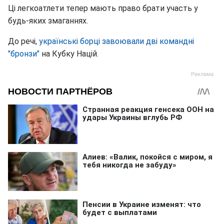
Ці легкоатлети тепер мають право брати участь у
будь-яких змаганнях.
До речі,
українські борці завоювали дві командні
"бронзи"
на Кубку Націй.