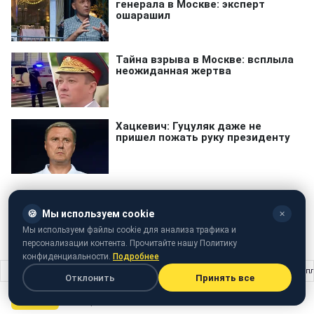
🍪
Мы используем cookie
✕
Мы используем файлы cookie для анализа трафика и
ООН
персонализации контента. Прочитайте нашу Политику
конфиденциальности.
Подробнее
Главная
›
Жизнь
›
Рубль упав: Китай вирвався вперед Росії за рівнем зарп
Отклонить
Принять все
ЖИЗНЬ
19 ноября 2016 · 17:39