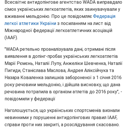
Всесвітнє антидопінгове агентство WADA виправдало
сімох українських легкоатлетів, яких звинувачували у
вживанні мельдонію. Про це повідомляє
Федерація
легкої атлетики України
з посиланням на лист від
Міжнародної федерації легкоатлетичних асоціацій
(IAAF).
"WADA ретельно проаналізувала дані, отримані після
виявлення в допінг-пробах українських легкоатлетів
Марії Рємєнь, Наталії Лупу, Анжеліки Шевченка, Наталії
Пигиди, Станіслава Маслова, Андрея Аліксійчука та
Назара Коваленка залишків забороненої з 1 січня 2016
року речовини мельдонію, і дійшла висновку, що дана
речовина потрапила в організм атлетів до 2016 року", -
повідомили у федерації
Наголошується, що українських спортсменів визнали
невинними у порушенні антидопінгових правил IAAF,
справи проти них закриті, а розслідування скасовано.