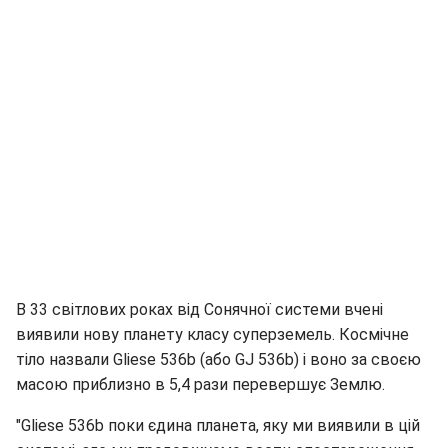
В 33 світлових роках від Сонячної системи вчені
виявили нову планету класу суперземель. Космічне
тіло назвали Gliese 536b (або GJ 536b) і воно за своєю
масою приблизно в 5,4 рази перевершує Землю.
"Gliese 536b поки єдина планета, яку ми виявили в цій