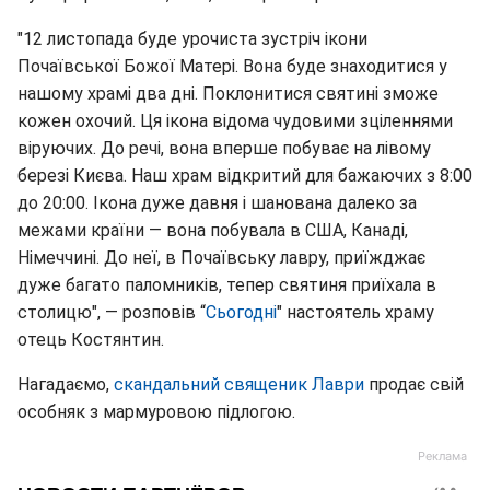
"12 листопада буде урочиста зустріч ікони
Почаївської Божої Матері. Вона буде знаходитися у
нашому храмі два дні. Поклонитися святині зможе
кожен охочий. Ця ікона відома чудовими зціленнями
віруючих. До речі, вона вперше побуває на лівому
березі Києва. Наш храм відкритий для бажаючих з 8:00
до 20:00. Ікона дуже давня і шанована далеко за
межами країни — вона побувала в США, Канаді,
Німеччині. До неї, в Почаївську лавру, приїжджає
дуже багато паломників, тепер святиня приїхала в
столицю", — розповів “
Сьогодні
" настоятель храму
отець Костянтин.
Нагадаємо,
скандальний священик Лаври
продає свій
особняк з мармуровою підлогою.