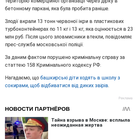
територію комерційної організації через дірку в
бетонному паркані, яка була пробита раніше.
Злодії вкрали 13 тонн червоної ікри в пластикових
турбоконтейнерах по 11 кг і 13 кг, яка оцінюється в 23
млн руб. Після цього зловмисники втекли, повідомляє
прес-служба московської поліції.
За даним фактом порушено кримінальну справу за
статтею 158 Кримінального кодексу РФ.
Нагадаємо, що
башкирські діти ходять в школу з
сокирами, щоб відбиватися від диких звірів
.