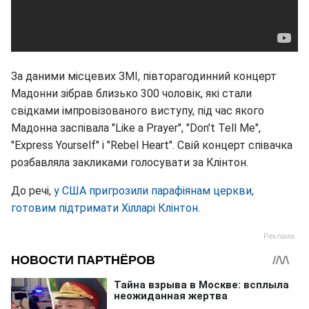
За даними місцевих ЗМІ, півторагодинний концерт
Мадонни зібрав близько 300 чоловік, які стали
свідками імпровізованого виступу, під час якого
Мадонна заспівала "Like a Prayer", "Don't Tell Me",
"Express Yourself" і "Rebel Heart". Свій концерт співачка
розбавляла закликами голосувати за Клінтон.
До речі,
у США пригрозили парафіянам церкви,
готовим підтримати Хілларі Клінтон
.