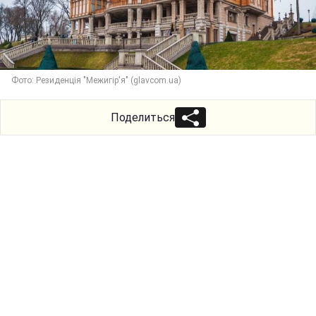
Фото: Резиденція "Межигір'я" (glavcom.ua)
Поделиться