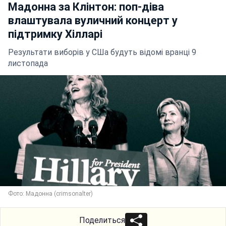
Мадонна за Клінтон: поп-діва
влаштувала вуличний концерт у
підтримку Хілларі
Результати виборів у СШа будуть відомі вранці 9
листопада
Фото: Мадонна (crimsonalter)
Поделиться