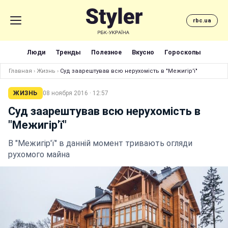
rbc.ua
Люди
Тренды
Полезное
Вкусно
Гороскопы
Главная
›
Жизнь
›
Суд заарештував всю нерухомість в "Межигір'ї"
ЖИЗНЬ
08 ноября 2016 · 12:57
Суд заарештував всю нерухомість в
"Межигір'ї"
В "Межигір'ї" в данній момент тривають огляди
рухомого майна