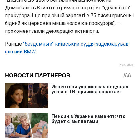
Домінікані і в Єгипті і отримаєте портрет "ідеального"
прокурора. І це при річній зарплаті в 75 тисяч гривень і
бідний як церковна миша чоловіка-прокурора", —
прокоментували декларацію активісти.
Раніше
"бездомный" київський суддя задекларував
елітний BMW
.