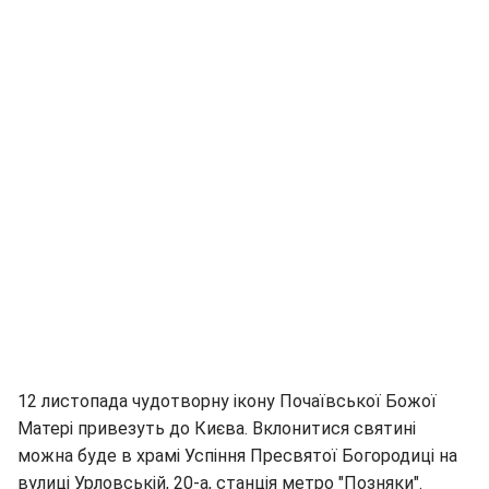
12 листопада чудотворну ікону Почаївської Божої
Матері привезуть до Києва. Вклонитися святині
можна буде в храмі Успіння Пресвятої Богородиці на
вулиці Урловській, 20-а, станція метро "Позняки".