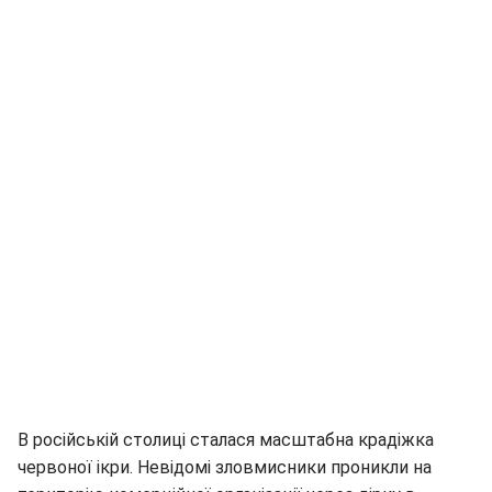
В російській столиці сталася масштабна крадіжка
червоної ікри. Невідомі зловмисники проникли на