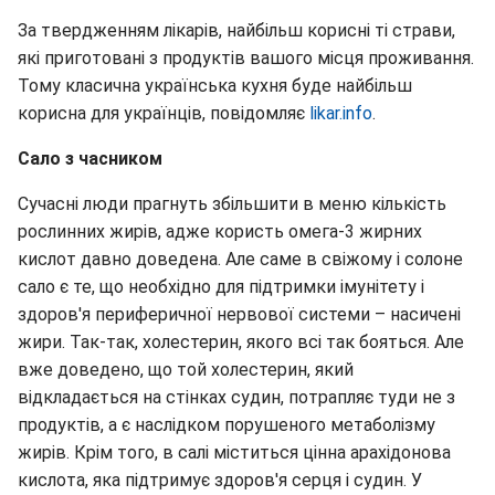
За твердженням лікарів, найбільш корисні ті страви,
які приготовані з продуктів вашого місця проживання.
Тому класична українська кухня буде найбільш
корисна для українців, повідомляє
likar.info
.
Сало з часником
Сучасні люди прагнуть збільшити в меню кількість
рослинних жирів, адже користь омега-3 жирних
кислот давно доведена. Але саме в свіжому і солоне
сало є те, що необхідно для підтримки імунітету і
здоров'я периферичної нервової системи – насичені
жири. Так-так, холестерин, якого всі так бояться. Але
вже доведено, що той холестерин, який
відкладається на стінках судин, потрапляє туди не з
продуктів, а є наслідком порушеного метаболізму
жирів. Крім того, в салі міститься цінна арахідонова
кислота, яка підтримує здоров'я серця і судин. У