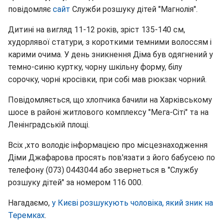
повідомляє
сайт
Служби розшуку дітей "Магнолія".
Дитині на вигляд 11-12 років, зріст 135-140 см,
худорлявої статури, з короткими темними волоссям і
карими очима. У день зникнення Діма був одягнений у
темно-синю куртку, чорну шкільну форму, білу
сорочку, чорні кросівки, при собі мав рюкзак чорний.
Повідомляється, що хлопчика бачили на Харківському
шосе в районі житлового комплексу "Мега-Сіті" та на
Ленінградській площі.
Всіх ,хто володіє інформацією про місцезнаходження
Діми Джафарова просять пов'язати з його бабусею по
телефону (073) 0443044 або звернеться в "Службу
розшуку дітей" за номером 116 000.
Нагадаємо,
у Києві розшукують чоловіка, який зник на
Теремках
.