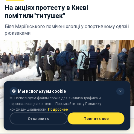
На акціях протесту в Києві
помітили"титушек"
Біля Маріїнського помічені хлопці у спортивному одязі і
рюкзаками
🍪
Мы используем cookie
✕
Мы используем файлы cookie для анализа трафика и
персонализации контента. Прочитайте нашу Политику
конфиденциальности.
Подробнее
Фото: Хлопці спортивної зовнішності в Києві (facebook.com/gnap.ua)
Отклонить
Принять все
Поделиться