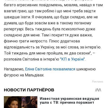
багато агресивних повідомлень, мовляв, навіщо я там
взагалі граю, що там роблю і що мені треба звідти
швидше їхати. Я очікувала, що буде складно, але не
думала, що буде зовсім вже в такому поганому
репертуарі. Весь тиждень була психологічно дуже
складною для мене. Там і покриття дуже важке,
фізично грати непросто. Плюс додаткова
відповідальність за Україну, за мої слова, за інтерв'ю.
Той тиждень для мене пройшла, як два сезони", –
розповіла Світоліна в інтерв'ю
"КП в Україні"
.
Нагадаємо,
Еліна Світоліна похвалилася
шикарною
фігурою на Мальдівах.