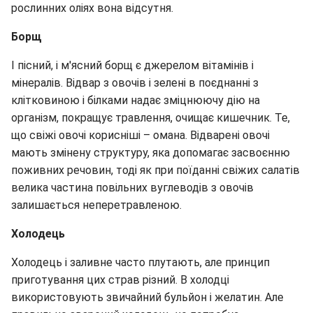
рослинних оліях вона відсутня.
Борщ
І пісний, і м'ясний борщ є джерелом вітамінів і
мінералів. Відвар з овочів і зелені в поєднанні з
клітковиною і білками надає зміцнюючу дію на
організм, покращує травлення, очищає кишечник. Те,
що свіжі овочі корисніші – омана. Відварені овочі
мають змінену структуру, яка допомагає засвоєнню
поживних речовин, тоді як при поїданні свіжих салатів
велика частина повільних вуглеводів з овочів
залишається неперетравленою.
Холодець
Холодець і заливне часто плутають, але принцип
приготування цих страв різний. В холодці
використовують звичайний бульйон і желатин. Але