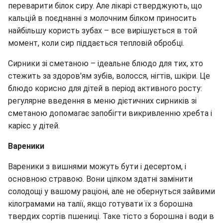
переварити білок сиру. Але лікарі стверджують, що
кальцій в поєднанні з молочним білком приносить
найбільшу користь зубах – все вирішується в той
момент, коли сир піддається тепловій обробці.
Сирники зі сметаною – ідеальне блюдо для тих, хто
стежить за здоров'ям зубів, волосся, нігтів, шкіри. Це
блюдо корисно для дітей в період активного росту:
регулярне введення в меню дієтичних сирників зі
сметаною допомагає запобігти викривленню хребта і
карієс у дітей.
Вареники
Вареники з вишнями можуть бути і десертом, і
основною стравою. Вони цілком здатні замінити
солодощі у вашому раціоні, але не обернуться зайвими
кілограмами на талії, якщо готувати їх з борошна
твердих сортів пшениці. Таке тісто з борошна і води в