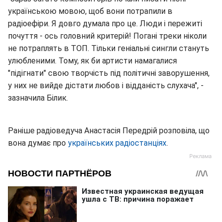
українською мовою, щоб вони потрапили в
радіоефіри. Я довго думала про це. Люди і пережиті
почуття - ось головний критерій! Погані треки ніколи
не потраплять в ТОП. Тільки геніальні сингли стануть
улюбленими. Тому, як би артисти намагалися
"підігнати" свою творчість під політичні заворушення,
у них не вийде дістати любов і відданість слухача", -
зазначила Білик.
Раніше радіоведуча Анастасія Передрій розповіла, що
вона думає про
українських радіостанціях
.