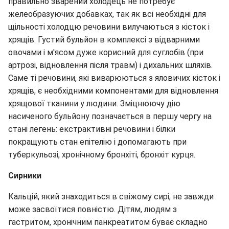
правильно зварений холодець не потребує
желеобразуючих добавках, так як всі необхідні для
щільності холодцю речовини вилучаються з кісток і
хрящів. Густий бульйон в комплексі з відварними
овочами і м'ясом дуже корисний для суглобів (при
артрозі, відновлення після травм) і дихальних шляхів.
Саме ті речовини, які виварюються з яловичих кісток і
хрящів, є необхідними компонентами для відновлення
хрящової тканини у людини. Зміцнюючу дію
насиченого бульйону позначається в першу чергу на
стані легень: екстрактивні речовини і білки
покращують стан епітелію і допомагають при
туберкульозі, хронічному бронхіті, бронхіт курця.
Сирники
Кальцій, який знаходиться в свіжому сирі, не завжди
може засвоїтися повністю. Дітям, людям з
гастритом, хронічним панкреатитом буває складно