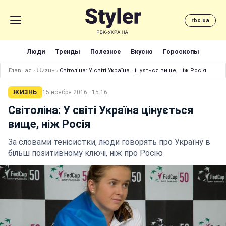
rbc.ua
Люди
Тренды
Полезное
Вкусно
Гороскопы
Главная
›
Жизнь
›
Світоліна: У світі Україна цінується вище, ніж Росія
ЖИЗНЬ
15 ноября 2016 · 15:16
Світоліна: У світі Україна цінується
вище, ніж Росія
За словами тенісистки, люди говорять про Україну в
більш позитивному ключі, ніж про Росію