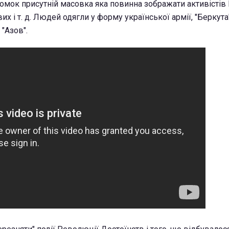
омок присутній масовка яка повинна зображати активістів
их і т. д. Людей одягли у форму української армії, "Беркута
 "Азов".