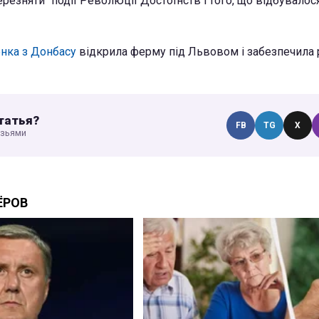
резняти" події Революції Достоїнств і того, що відбувалося 
нка з Донбасу
відкрила ферму під Львовом і забезпечила
татья?
FB
TG
X
узьями