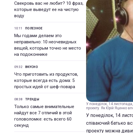
Свекровь вас не любит? 10 фраз,
которые выведут ее на чистую
воду
10:11
ПОЛЕЗНОЕ
Мы годами делаем это
неправильно: 10 неочевидных
вещей, которым точно не место
на подоконнике
09:32
ВКУСНО
Что приготовить из продуктов,
которые всегда есть дома: 5
простых идей от шеф-повара
08:38
ТРЕНДЫ
У понеділок, 14 листопада,
Только самые внимательные
проекту. Як Юрій Яценко вп
найдут все 7 отличий в этой
У понеділок, 14 лист
головоломке: есть всего 60
співаючий батько вс
секунд
проекту можна дивити