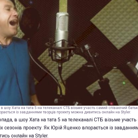
 в шоу Хата на тата 5 на телеканалі СТБ візьме участь самий співаючий батьк
орається із завданнями творців проекту можна дивитись онлайн на Styler.
опада, в шоу Хата на тата 5 на телеканалі СТБ візьме участь
іх сезонів проекту. Як Юрій Яценко впорається із завдання
сь онлайн на Styler.