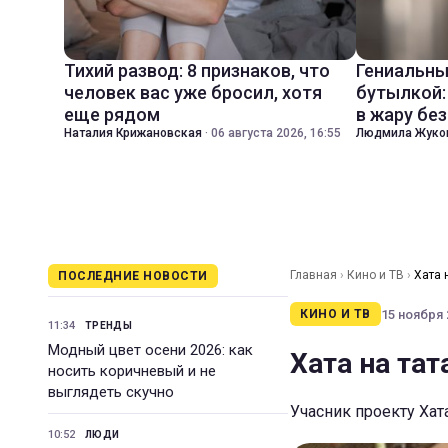
Тихий развод: 8 признаков, что
Гениальны
человек вас уже бросил, хотя
бутылкой:
еще рядом
в жару бе
Наталия Крижановская
·
06 августа 2026, 16:55
Людмила Жуко
Главная
›
Кино и ТВ
›
Хата 
ПОСЛЕДНИЕ НОВОСТИ
15 ноября 2
КИНО И ТВ
11:34
ТРЕНДЫ
Модный цвет осени 2026: как
Хата на тат
носить коричневый и не
выглядеть скучно
Учасник проекту Хата
10:52
ЛЮДИ