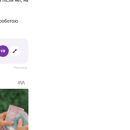
після неї, на
 роботою
🔗
VB