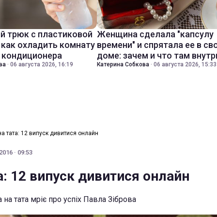
й трюк с пластиковой
Женщина сделала "капсулу
 как охладить комнату
времени" и спрятала ее в св
з кондиционера
доме: зачем и что там внутр
ва
·
06 августа 2026, 16:19
Катерина Собкова
·
06 августа 2026, 15:33
на тата: 12 випуск дивитися онлайн
016 · 09:53
а: 12 випуск дивитися онлайн
 на тата мріє про успіх Павла Зіброва