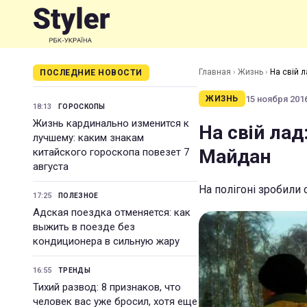
Главная
›
Жизнь
›
На свій л
ПОСЛЕДНИЕ НОВОСТИ
15 ноября 2016
ЖИЗНЬ
18:13
ГОРОСКОПЫ
Жизнь кардинально изменится к
На свій лад
лучшему: каким знакам
Майдан
китайского гороскопа повезет 7
августа
На полігоні зробили 
17:25
ПОЛЕЗНОЕ
Адская поездка отменяется: как
выжить в поезде без
кондиционера в сильную жару
16:55
ТРЕНДЫ
Тихий развод: 8 признаков, что
человек вас уже бросил, хотя еще