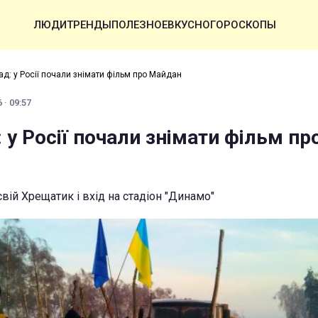
ЛЮДИ
ТРЕНДЫ
ПОЛЕЗНОЕ
ВКУСНО
ГОРОСКОПЫ
ад: у Росії почали знімати фільм про Майдан
 · 09:57
: у Росії почали знімати фільм пр
свій Хрещатик і вхід на стадіон "Динамо"