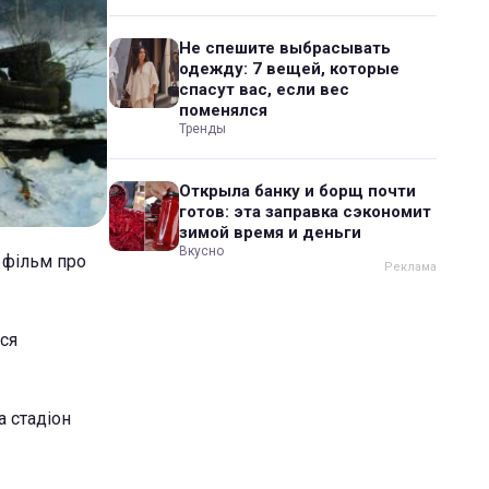
Не спешите выбрасывать
одежду: 7 вещей, которые
спасут вас, если вес
поменялся
Тренды
Открыла банку и борщ почти
готов: эта заправка сэкономит
зимой время и деньги
Вкусно
ь фільм про
вся
а стадіон