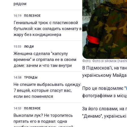
рядом
16:19
ПОЛЕЗНОЕ
Гениальный трюк с пластиковой
бутылкой: как охладить комнату в
жару без кондиционера
15:33
ЛЮДИ
Женщина сделала "капсулу
времени" и спрятала ее в своем
Фото: Фото зі зйомок (nashk
доме: зачем и что там внутри
В Підмосков'ї, на та
українському Майдан
14:58
ТРЕНДЫ
Не спешите выбрасывать одежду:
Про це повідомляє "
7 вещей, которые спасут вас,
фотографіями з місц
если вес поменялся
За його словами, на 
14:53
ПОЛЕЗНОЕ
Выкопали лук? Не торопитесь
"Динамо", українські 
прятать его в подвал: одна