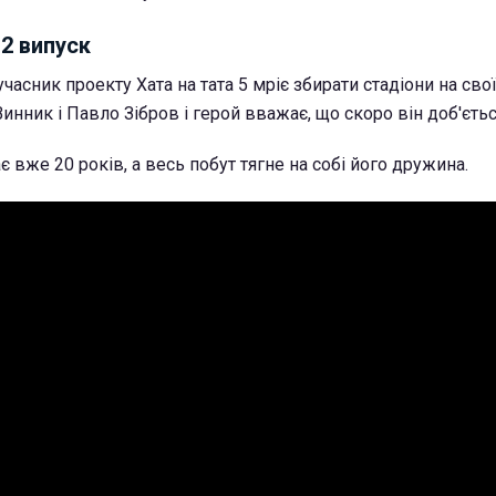
12 випуск
часник проекту Хата на тата 5 мріє збирати стадіони на сво
инник і Павло Зібров і герой вважає, що скоро він доб'ється
ає вже 20 років, а весь побут тягне на собі його дружина.