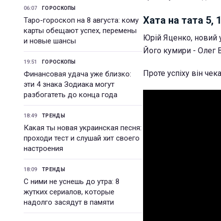
06:07
ГОРОСКОПЫ
Хата на тата 5, 
Таро-гороскоп на 8 августа: кому
карты обещают успех, перемены
Юрій Яценко, новий у
и новые шансы
Його кумири - Олег В
19:51
ГОРОСКОПЫ
Проте успіху він чек
Финансовая удача уже близко:
эти 4 знака Зодиака могут
разбогатеть до конца года
18:49
ТРЕНДЫ
Какая ты новая украинская песня:
проходи тест и слушай хит своего
настроения
18:09
ТРЕНДЫ
С ними не уснешь до утра: 8
жутких сериалов, которые
надолго засядут в памяти