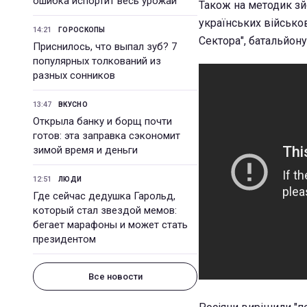
ошибка испортит весь урожай
Також на методик зй
українських військов
14:21
ГОРОСКОПЫ
Сектора", батальйону
Приснилось, что выпал зуб? 7
популярных толкований из
разных сонников
13:47
ВКУСНО
Открыла банку и борщ почти
готов: эта заправка сэкономит
зимой время и деньги
12:51
ЛЮДИ
Где сейчас дедушка Гарольд,
который стал звездой мемов:
бегает марафоны и может стать
президентом
Все новости