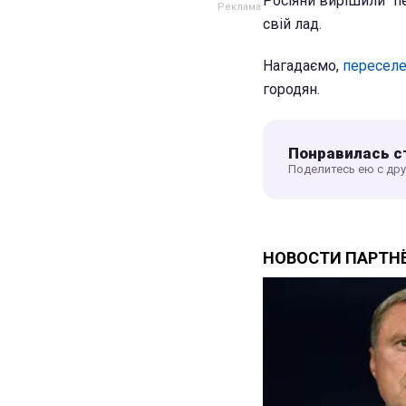
Росіяни вирішили "пе
свій лад.
Нагадаємо,
переселе
городян.
Понравилась с
Поделитесь ею с др