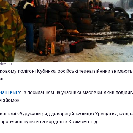
iev.ua)
нковому полігоні Кубинка, російські телевізійники знімают
і.
Наш Київ
", з посиланням на учасника масовки, який поділи
я зйомок.
полігоні збудували ряд декорацій: вулицю Хрещатик, вхід н
пропускні пункти на кордоні з Кримом і т. д.