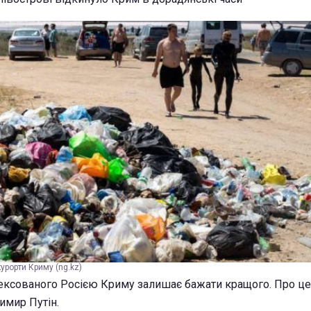
курорти Криму (ng.kz)
ексованого Росією Криму залишає бажати кращого. Про це
имир Путін.