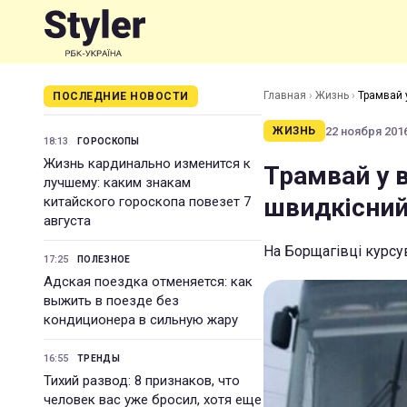
Главная
›
Жизнь
›
Трамвай 
ПОСЛЕДНИЕ НОВОСТИ
22 ноября 2016
ЖИЗНЬ
18:13
ГОРОСКОПЫ
Жизнь кардинально изменится к
Трамвай у 
лучшему: каким знакам
швидкісний
китайского гороскопа повезет 7
августа
На Борщагівці курс
17:25
ПОЛЕЗНОЕ
Адская поездка отменяется: как
выжить в поезде без
кондиционера в сильную жару
16:55
ТРЕНДЫ
Тихий развод: 8 признаков, что
человек вас уже бросил, хотя еще