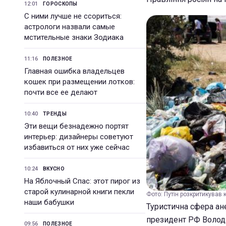
12:01
ГОРОСКОПЫ
С ними лучше не ссориться:
астрологи назвали самые
мстительные знаки Зодиака
11:16
ПОЛЕЗНОЕ
Главная ошибка владельцев
кошек при размещении лотков:
почти все ее делают
10:40
ТРЕНДЫ
Эти вещи безнадежно портят
интерьер: дизайнеры советуют
избавиться от них уже сейчас
10:24
ВКУСНО
На Яблочный Спас: этот пирог из
старой кулинарной книги пекли
Фото: Путін розкритикував 
наши бабушки
Туристична сфера ан
президент РФ Волод
09:56
ПОЛЕЗНОЕ