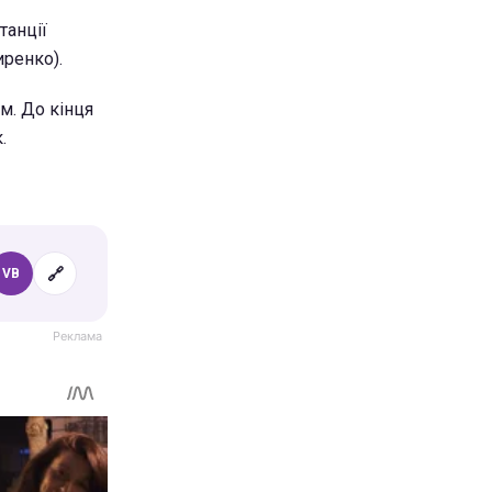
танції
иренко).
м. До кінця
.
🔗
VB