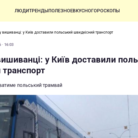
ЛЮДИ
ТРЕНДЫ
ПОЛЕЗНОЕ
ВКУСНО
ГОРОСКОПЫ
у вишиванці: у Київ доставили польський швидкісний транспорт
 · 16:03
вишиванці: у Київ доставили пол
 транспорт
уватиме польський трамвай