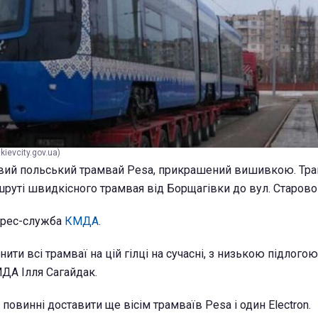
ievcity.gov.ua)
овий польський трамвай Реѕа, прикрашений вишивкою. Тра
руті швидкісного трамвая від Борщагівки до вул. Старово
прес-служба
КМДА
.
ити всі трамваї на цій гілці на сучасні, з низькою підлогою
ДА Ілля Сагайдак.
 повинні доставити ще вісім трамваїв Реѕа і один Electron.