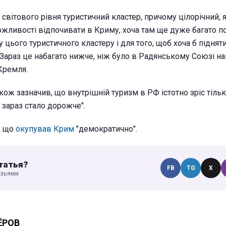
 світового рівня туристичний кластер, причому цілорічний, я
ожливості відпочивати в Криму, хоча там ще дуже багато п
 цього туристичного кластеру і для того, щоб хоча б піднят
араз це набагато нижче, ніж було в Радянському Союзі наві
Кремля.
кож зазначив, що внутрішній туризм в РФ істотно зріс тільк
 зараз стало дорожче".
, що
окупував Крим
"демократично".
татья?
FB
TG
X
узьями