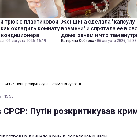
й трюк с пластиковой
Женщина сделала "капсулу
 как охладить комнату
времени" и спрятала ее в св
з кондиционера
доме: зачем и что там внутр
ва
·
06 августа 2026, 16:19
Катерина Собкова
·
06 августа 2026, 15:33
ж в СРСР: Путін розкритикував кримські курорти
 · 15:55
в СРСР: Путін розкритикував кри
 півострові відкинуло Крим в дорадянські часи