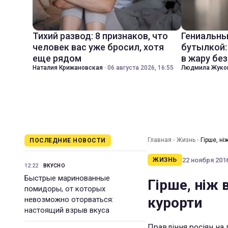
Тихий развод: 8 признаков, что
Гениальны
человек вас уже бросил, хотя
бутылкой:
еще рядом
в жару бе
Наталия Крижановская
·
06 августа 2026, 16:55
Людмила Жуко
Главная
›
Жизнь
›
Гірше, ні
ПОСЛЕДНИЕ НОВОСТИ
22 ноября 2016
ЖИЗНЬ
12:22
ВКУСНО
Быстрые маринованные
Гірше, ніж 
помидоры, от которых
курорти
невозможно оторваться:
настоящий взрыв вкуса
Правління росіян на