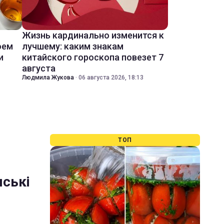
Жизнь кардинально изменится к
оем
лучшему: каким знакам
и
китайского гороскопа повезет 7
августа
Людмила Жукова
·
06 августа 2026, 18:13
ТОП
мські