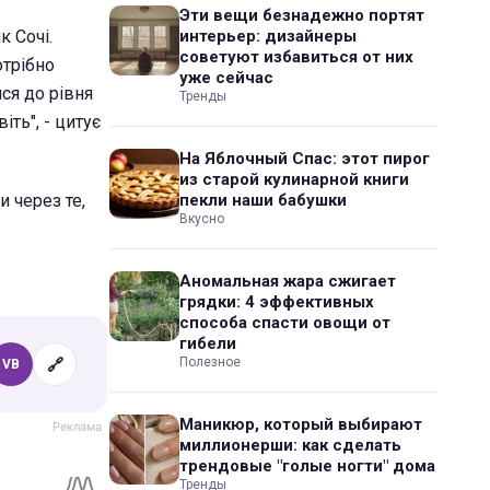
Эти вещи безнадежно портят
к Сочі.
интерьер: дизайнеры
советуют избавиться от них
отрібно
уже сейчас
ися до рівня
Тренды
ть", - цитує
На Яблочный Спас: этот пирог
из старой кулинарной книги
и через те,
пекли наши бабушки
Вкусно
Аномальная жара сжигает
грядки: 4 эффективных
способа спасти овощи от
гибели
Полезное
🔗
VB
Маникюр, который выбирают
миллионерши: как сделать
трендовые "голые ногти" дома
Тренды