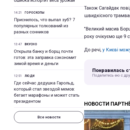
ошибка испортит весь урожай
Також Сагайдак пові
14:21
ГОРОСКОПЫ
швидкісного трамвая
Приснилось, что выпал зуб? 7
популярных толкований из
"Великий масив Борщ
разных сонников
року очікуємо ще 9 с
13:47
ВКУСНО
До речі,
у Києві мож
Открыла банку и борщ почти
готов: эта заправка сэкономит
зимой время и деньги
Понравилась с
Поделитесь ею с др
12:51
ЛЮДИ
Где сейчас дедушка Гарольд,
который стал звездой мемов:
бегает марафоны и может стать
президентом
Все новости