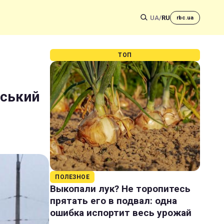
UA
/
RU
rbc.ua
ТОП
ьський
ПОЛЕЗНОЕ
Выкопали лук? Не торопитесь
прятать его в подвал: одна
ошибка испортит весь урожай