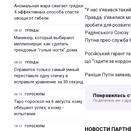
Аномальная жара сжигает грядки:
"У нас з'явився такий
4 эффективных способа спасти
Правда, з'явилися м
овощи от гибели
зробити для розвитку
08:43
ТРЕНДЫ
Радянського Союзу. З
Маникюр, который выбирают
Путіна прес-служба 
миллионерши: как сделать
трендовые "голые ногти" дома
Російський гарант та
що "їздити за кордон
08:02
ТРЕНДЫ
Справится только самый умный:
Раніше Путін заявив
переставьте одну спичку и
исправьте уравнение за 30 секунд
Понравилась с
06:15
ГОРОСКОПЫ
Поделитесь ею с др
Таро-гороскоп на 6 августа: кому
обещают успех, а кому -
испытание
18:13
ГОРОСКОПЫ