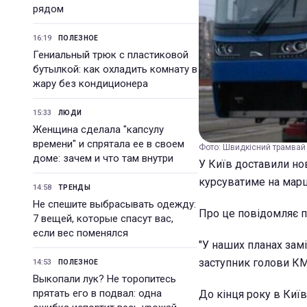
рядом
16:19
ПОЛЕЗНОЕ
Гениальный трюк с пластиковой
бутылкой: как охладить комнату в
жару без кондиционера
15:33
ЛЮДИ
Женщина сделала "капсулу
времени" и спрятала ее в своем
Фото: Швидкісний трамвай k
доме: зачем и что там внутри
У Київ доставили н
курсуватиме на марш
14:58
ТРЕНДЫ
Не спешите выбрасывать одежду:
Про це повідомляє 
7 вещей, которые спасут вас,
если вес поменялся
"У наших планах замін
заступник голови КМ
14:53
ПОЛЕЗНОЕ
Выкопали лук? Не торопитесь
прятать его в подвал: одна
До кінця року в Київ