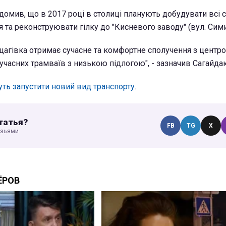
домив, що в 2017 році в столиці планують добудувати всі с
 та реконструювати гілку до "Кисневого заводу" (вул. Сим
агівка отримає сучасне та комфортне сполучення з центро
учасних трамваїв з низькою підлогою", - зазначив Сагайдак
уть запустити новий вид транспорту
.
татья?
FB
TG
X
узьями