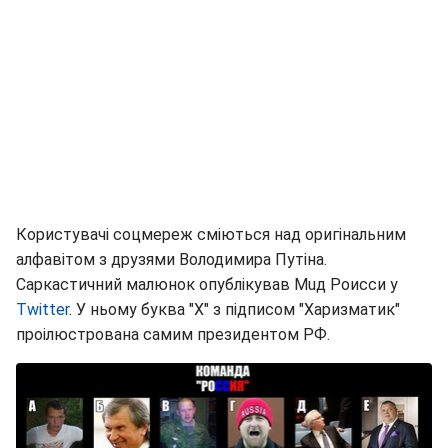
Користувачі соцмереж сміються над оригінальним
алфавітом з друзями Володимира Путіна.
Саркастичний малюнок опублікував Мuд Роисси у
Twitter
. У ньому буква "Х" з підписом "Харизматик"
проілюстрована самим президентом РФ.