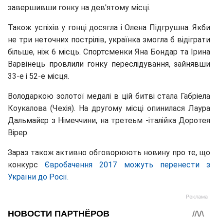
завершивши гонку на дев'ятому місці.
Також успіхів у гонці досягла і Олена Підгрушна. Якби
не три неточних пострілів, українка змогла б відіграти
більше, ніж 6 місць. Спортсменки Яна Бондар та Ірина
Варвінець провлили гонку переслідування, зайнявши
33-е і 52-е місця.
Володаркою золотої медалі в цій битві стала Габріела
Коукалова (Чехія). На другому місці опинилася Лаура
Дальмайєр з Німеччини, на третеьм -італійка Доротея
Вірер.
Зараз також активно обговорюють новину про те, що
конкурс
Євробачення 2017 можуть перенести з
України до Росії.