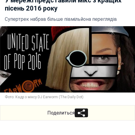
У мережі представили мікс з кращих
пісень 2016 року
Супертрек набрав більше півмільйона переглядів
Фото: Кадр з міксу DJ Earworm (The Daily Dot)
Поделиться