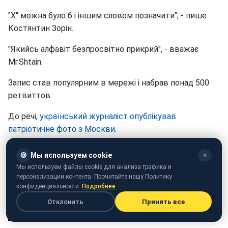
"Х" можна було б і іншим словом позначити", - пише
Костянтин Зорін.
"Якийсь алфавіт безпросвітно прикрий", - вважає
Mr.Shtain.
Запис став популярним в мережі і набрав понад 500
ретвиттов.
До речі,
український журналіст опублікував
патріотичне фото з Москви
.
🍪
Мы используем cookie
✕
Мы используем файлы cookie для анализа трафика и
персонализации контента. Прочитайте нашу Политику
конфиденциальности.
Подробнее
Отклонить
Принять все