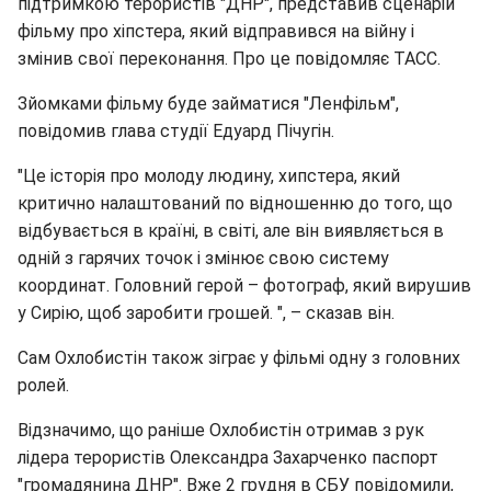
підтримкою терористів "ДНР", представив сценарій
фільму про хіпстера, який відправився на війну і
змінив свої переконання. Про це повідомляє ТАСС.
Зйомками фільму буде займатися "Ленфільм",
повідомив глава студії Едуард Пічугін.
"Це історія про молоду людину, хипстера, який
критично налаштований по відношенню до того, що
відбувається в країні, в світі, але він виявляється в
одній з гарячих точок і змінює свою систему
координат. Головний герой – фотограф, який вирушив
у Сирію, щоб заробити грошей. ", – сказав він.
Сам Охлобистін також зіграє у фільмі одну з головних
ролей.
Відзначимо, що раніше Охлобистін отримав з рук
лідера терористів Олександра Захарченко паспорт
"громадянина ДНР". Вже 2 грудня в СБУ повідомили,