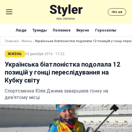
rbc.ua
Люди
Тренды
Полезное
Вкусно
Гороскопы
Главная
›
Жизнь
›
Українська біатлоністка подолала 12 позицій у гонці пере
ЖИЗНЬ
04 декабря 2016 · 13:22
Українська біатлоністка подолала 12
позицій у гонці переслідування на
Кубку світу
Спортсменка Юлія Джима завершила гонку на
дев'ятому місці