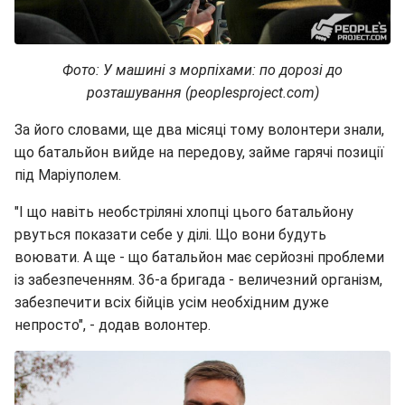
Фото: У машині з морпіхами: по дорозі до
розташування (peoplesproject.com)
За його словами, ще два місяці тому волонтери знали,
що батальйон вийде на передову, займе гарячі позиції
під Маріуполем.
"І що навіть необстріляні хлопці цього батальйону
рвуться показати себе у ділі. Що вони будуть
воювати. А ще - що батальйон має серйозні проблеми
із забезпеченням. 36-а бригада - величезний організм,
забезпечити всіх бійців усім необхідним дуже
непросто", - додав волонтер.