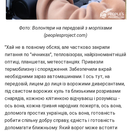
Фото: Волонтери на передовій з морпіхами
(peoplesproject.com)
"Хай не в повному обсязі, але частково закрили
питання по "нічниках", тепловізорах, найрізноманітнішій
оптиці, планшетах, метеостанціях. Привезли
термобілизну і спорядження. Забезпечили вкрай
необхідними зараз автомашинами. І ось тут, на
передовій, лицем до лиця із ворожими диверсантами,
під свистом ворожих куль та близькими розривами
снарядів, кожною клітинкою відчуваєш і розумієш -
ось вона, кожна гривня народних пожертв, ось вона,
допомога простих українців, ось вона, готовність
робити спільну добру справу, єдність і готовність
допомагати ближньому. Який ворог може встояти