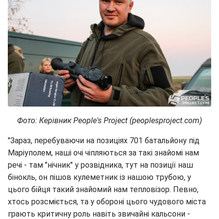
Фото: Керівник People's Project (peoplesproject.com)
"Зараз, перебуваючи на позиціях 701 батальйону під
Маріуполем, наші очі чіпляються за такі знайомі нам
речі - там "нічник" у розвідника, тут на позиції наш
бінокль, он пішов кулеметник із нашою трубою, у
цього бійця такий знайомий нам тепловізор. Певно,
хтось розсміється, та у обороні цього чудового міста
грають критичну роль навіть звичайні кальсони -