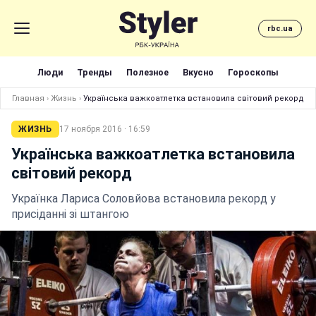
rbc.ua
Люди
Тренды
Полезное
Вкусно
Гороскопы
Главная
›
Жизнь
›
Українська важкоатлетка встановила світовий рекорд
ЖИЗНЬ
17 ноября 2016 · 16:59
Українська важкоатлетка встановила
світовий рекорд
Українка Лариса Соловйова встановила рекорд у
присіданні зі штангою