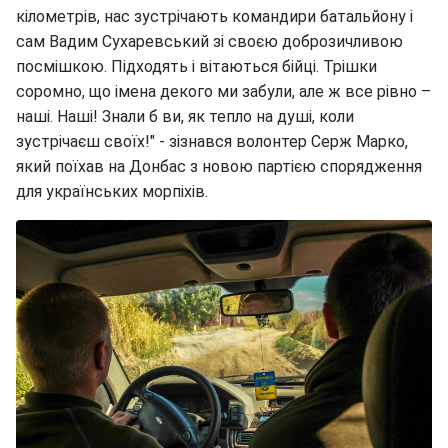
кілометрів, нас зустрічають командири батальйону і
сам Вадим Сухаревський зі своєю доброзичливою
посмішкою. Підходять і вітаються бійці. Трішки
соромно, що імена декого ми забули, але ж все рівно –
наші. Наші! Знали б ви, як тепло на душі, коли
зустрічаєш своїх!" - зізнався волонтер Серж Марко,
який поїхав на Донбас з новою партією спорядження
для українських морпіхів.