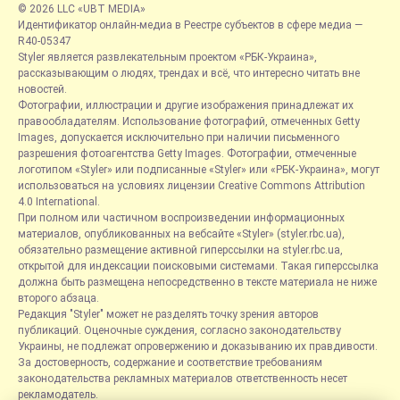
© 2026 LLC «UBT MEDIA»
Идентификатор онлайн-медиа в Реестре субъектов в сфере медиа —
R40-05347
Styler является развлекательным проектом «РБК-Украина»,
рассказывающим о людях, трендах и всё, что интересно читать вне
новостей.
Фотографии, иллюстрации и другие изображения принадлежат их
правообладателям. Использование фотографий, отмеченных Getty
Images, допускается исключительно при наличии письменного
разрешения фотоагентства Getty Images. Фотографии, отмеченные
логотипом «Styler» или подписанные «Styler» или «РБК-Украина», могут
использоваться на условиях лицензии Creative Commons Attribution
4.0 International.
При полном или частичном воспроизведении информационных
материалов, опубликованных на вебсайте «Styler» (styler.rbc.ua),
обязательно размещение активной гиперссылки на styler.rbc.ua,
открытой для индексации поисковыми системами. Такая гиперссылка
должна быть размещена непосредственно в тексте материала не ниже
второго абзаца.
Редакция "Styler" может не разделять точку зрения авторов
публикаций. Оценочные суждения, согласно законодательству
Украины, не подлежат опровержению и доказыванию их правдивости.
За достоверность, содержание и соответствие требованиям
законодательства рекламных материалов ответственность несет
рекламодатель.