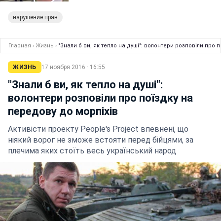
нарушение прав
Главная
›
Жизнь
›
"Знали б ви, як тепло на душі": волонтери розповіли про 
ЖИЗНЬ
17 ноября 2016 · 16:55
"Знали б ви, як тепло на душі":
волонтери розповіли про поїздку на
передову до морпіхів
Активісти проекту People's Project впевнені, що
ніякий ворог не зможе встояти перед бійцями, за
плечима яких стоїть весь український народ