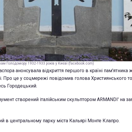
вам Голодомору 1932-1933 років у Києві (facebook.com)
діаспора анонсувала відкриття першого в країні пам'ятника
і. Про це у соцмережі повідомив голова Християнського т
лесь Городецький.
нумент створений італійським скульптором ARMANDI' на з
ий в центральному парку міста Кальярі Монте Клапро.