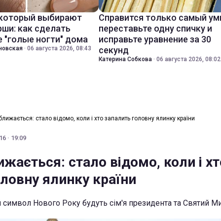
 который выбирают
Справится только самый ум
ши: как сделать
переставьте одну спичку и
 "голые ногти" дома
исправьте уравнение за 30
новская
·
06 августа 2026, 08:43
секунд
Катерина Собкова
·
06 августа 2026, 08:02
лижається: стало відомо, коли і хто запалить головну ялинку країни
6 · 19:09
жається: стало відомо, коли і хт
оловну ялинку країни
 символ Нового Року будуть сім'я президента та Святий М