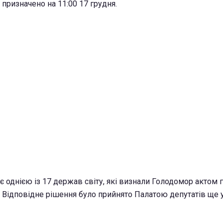
призначено на 11:00 17 грудня.
 є однією із 17 держав світу, які визнали Голодомор актом
. Відповідне рішення було прийнято Палатою депутатів ще