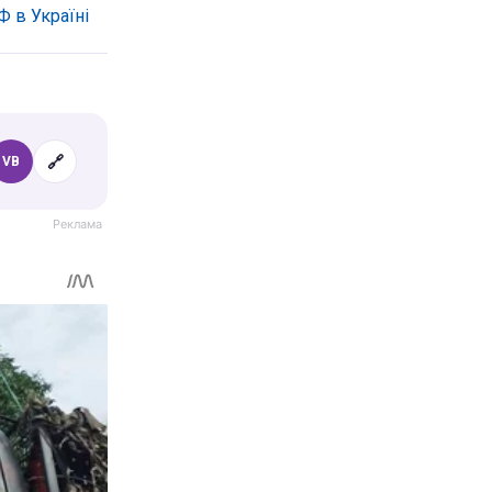
 в Україні
🔗
VB