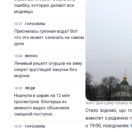
ошибку, которую делают все
модницы
15:27
ГОРОСКОПЫ
Приснилась грязная вода? Вот
что это может означать на самом
деле
15:04
ВКУСНО
Ленивый рецепт огурцов на зиму:
секрет хрустящей закуски без
мороки
14:22
ЛЮДИ
Нырнула в шарик на 12 млн
просмотров: блогерша из
Фото: Цього року головну ял
мемного видео объяснила
Стало відомо, що г
смешной поступок
вместет з родиною п
о 19:00, повідомляє
13:57
ГОРОСКОПЫ