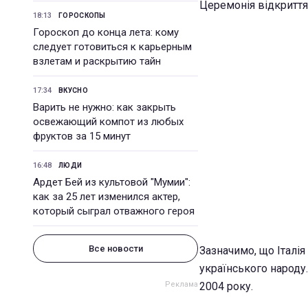
Церемонія відкриття 
18:13
ГОРОСКОПЫ
Гороскоп до конца лета: кому
следует готовиться к карьерным
взлетам и раскрытию тайн
17:34
ВКУСНО
Варить не нужно: как закрыть
освежающий компот из любых
фруктов за 15 минут
16:48
ЛЮДИ
Ардет Бей из культовой "Мумии":
как за 25 лет изменился актер,
который сыграл отважного героя
Все новости
Зазначимо, що Італія
українського народу
2004 року.