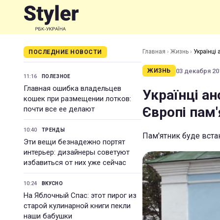
Главная
›
Жизнь
›
Українці
ПОСЛЕДНИЕ НОВОСТИ
03 декабря 201
ЖИЗНЬ
11:16
ПОЛЕЗНОЕ
Главная ошибка владельцев
Українці ан
кошек при размещении лотков:
Європі пам
почти все ее делают
10:40
ТРЕНДЫ
Пам'ятник буде вста
Эти вещи безнадежно портят
интерьер: дизайнеры советуют
избавиться от них уже сейчас
10:24
ВКУСНО
На Яблочный Спас: этот пирог из
старой кулинарной книги пекли
наши бабушки