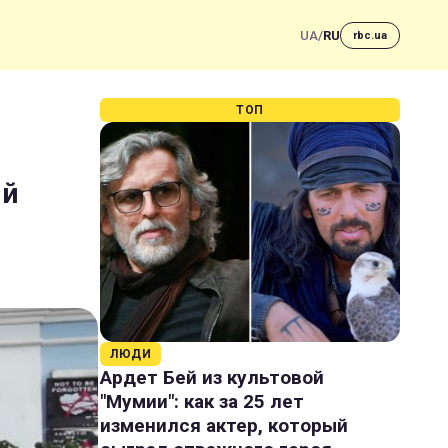
UA
/
RU
rbc.ua
ТОП
ій
ЛЮДИ
Ардет Бей из культовой
"Мумии": как за 25 лет
изменился актер, который