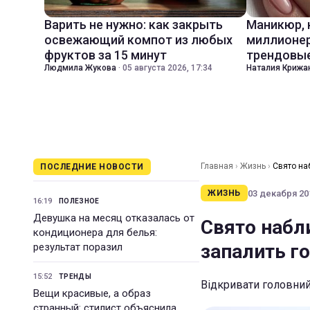
Варить не нужно: как закрыть
Маникюр,
освежающий компот из любых
миллионер
фруктов за 15 минут
трендовые
Людмила Жукова
·
05 августа 2026, 17:34
Наталия Крижа
Главная
›
Жизнь
›
Свято наб
ПОСЛЕДНИЕ НОВОСТИ
03 декабря 201
ЖИЗНЬ
16:19
ПОЛЕЗНОЕ
Девушка на месяц отказалась от
Свято набли
кондиционера для белья:
запалить г
результат поразил
15:52
ТРЕНДЫ
Відкривати головний
Вещи красивые, а образ
странный: стилист объяснила