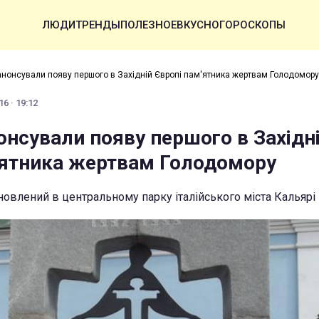
ЛЮДИ
ТРЕНДЫ
ПОЛЕЗНОЕ
ВКУСНО
ГОРОСКОПЫ
 анонсували появу першого в Західній Європі пам'ятника жертвам Голодомору
6 · 19:12
онсували появу першого в Західн
'ятника жертвам Голодомору
новлений в центральному парку італійського міста Кальярі