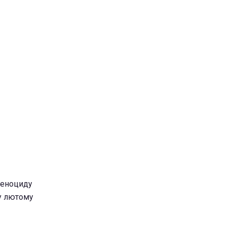
 геноциду
 у лютому