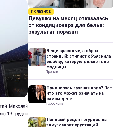
ПОЛЕЗНОЕ
Девушка на месяц отказалась
от кондиционера для белья:
результат поразил
Вещи красивые, а образ
странный: стилист объяснила
ошибку, которую делают все
модницы
Тренды
Приснилась грязная вода? Вот
что это может означать на
самом деле
Гороскопы
ятий Миколай
ощі 19 грудня
Ленивый рецепт огурцов на
зиму: секрет хрустящей