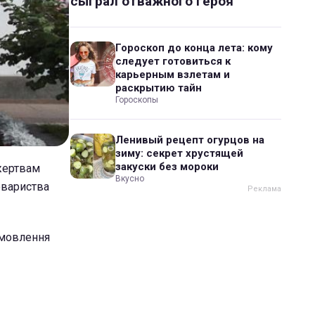
сыграл отважного героя
Гороскоп до конца лета: кому
следует готовиться к
карьерным взлетам и
раскрытию тайн
Гороскопы
Ленивый рецепт огурцов на
зиму: секрет хрустящей
закуски без мороки
 жертвам
Вкусно
овариства
амовлення