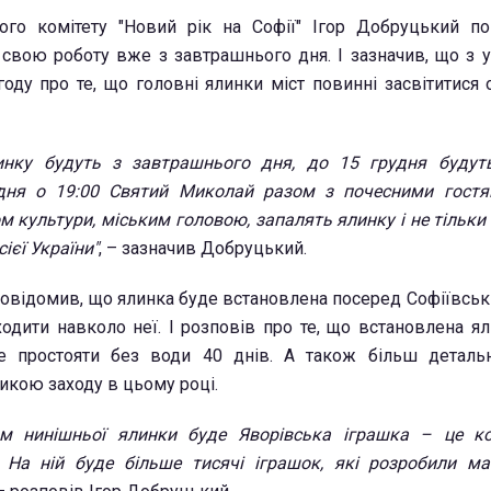
ного комітету "Новий рік на Софії" Ігор Добруцький п
свою роботу вже з завтрашнього дня. І зазначив, що з у
году про те, що головні ялинки міст повинні засвітитися
инку будуть з завтрашнього дня, до 15 грудня будут
удня о 19:00 Святий Миколай разом з почесними гостя
м культури, міським головою, запалять ялинку і не тільки в
ієї України"
, – зазначив Добруцький.
відомив, що ялинка буде встановлена посеред Софіївські
одити навколо неї. І розповів про те, що встановлена ял
же простояти без води 40 днів. А також більш деталь
икою заходу в цьому році.
м нинішньої ялинки буде Яворівська іграшка – це кол
 На ній буде більше тисячі іграшок, які розробили м