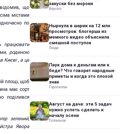
закуски без мороки
овідомив, що
Вкусно
сіма містами
 одночасно по
Нырнула в шарик на 12 млн
просмотров: блогерша из
мемного видео объяснила
смешной поступок
ь працювати
Люди
ми, родиною
 Києві , а це
Паук дома к деньгам или к
беде? Что говорят народные
приметы и когда это плохой
й площі, щоб
знак
Гороскопы
ина має сорт
но поділився
Август на даче: эти 5 задач
нужно успеть сделать к
началу осени
ір зелений,
Полезное
айстра Явора