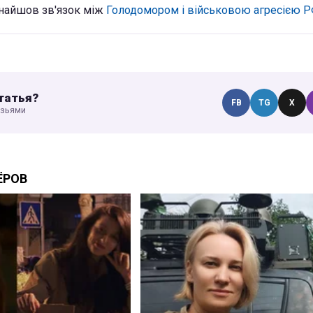
знайшов зв'язок між
Голодомором і військовою агресією РФ
татья?
FB
TG
X
узьями