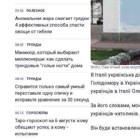
09:56
ПОЛЕЗНОЕ
Аномальная жара сжигает грядки:
4 эффективных способа спасти
овощи от гибели
08:43
ТРЕНДЫ
Маникюр, который выбирают
миллионерши: как сделать
трендовые "голые ногти" дома
Фото: Пам'ятний знак жерт
В Італії українська 
08:02
ТРЕНДЫ
Голодомору в Україн
Справится только самый умный:
українців в Італії О
переставьте одну спичку и
исправьте уравнение за 30 секунд
За його словами, мо
українців-католиків.
06:15
ГОРОСКОПЫ
Таро-гороскоп на 6 августа: кому
обещают успех, а кому -
Він буде встановлен
испытание