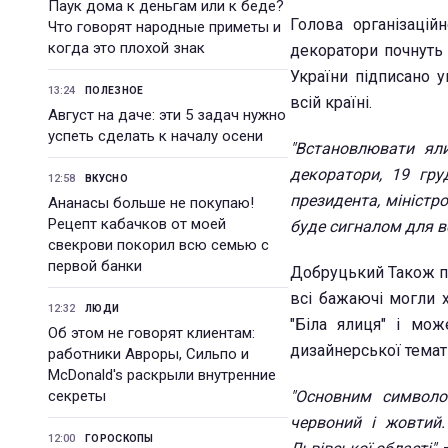
Паук дома к деньгам или к беде?
Голова організацій
Что говорят народные приметы и
когда это плохой знак
декоратори почнуть 
України підписано у
13:24
ПОЛЕЗНОЕ
всій країні.
Август на даче: эти 5 задач нужно
успеть сделать к началу осени
"Встановлювати ял
декоратори, 19 гр
12:58
ВКУСНО
президента, міністро
Ананасы больше не покупаю!
Рецепт кабачков от моей
буде сигналом для вс
свекрови покорил всю семью с
первой банки
Добруцький Також по
всі бажаючі могли х
12:32
ЛЮДИ
"Біла ялиця" і мо
Об этом не говорят клиентам:
дизайнерської темат
работники Авроры, Сильпо и
McDonald's раскрыли внутренние
секреты
"Основним символо
червоний і жовтий.
12:00
ГОРОСКОПЫ