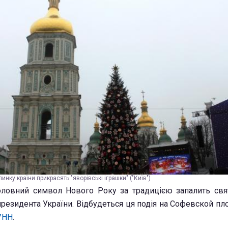
инку країни прикрасять "яворівські іграшки" ("Київ")
оловний символ Нового Року за традицією запалить св
резидента України. Відбудеться ця подія на Софевской пл
УНН
.