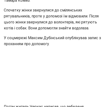
Тамара Комиз.
Спочатку жінки звернулися до смілянських
рятувальників, проте у допомозі їм відмовили. Після
цього жінки звернулися до волонтерів, які рятують
котів і собак. Вони допомогли знайти водолаза.
У соцмережі Максим Дубінський опублікував запис з
проханням про допомогу.
Потім житель Черкас написав, що лебеденя