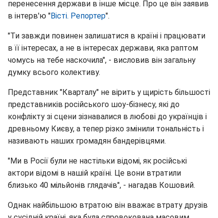
перенесення держави в інше місце. Про це він заявив
в інтерв'ю "
Вісті. Репортер
".
"Ти завжди повинен залишатися в країні і працювати
в її інтересах, а не в інтересах держави, яка раптом
чомусь на тебе наскочила", - висловив він загальну
думку всього колективу.
Представник "Кварталу" не вірить у щирість більшості
представників російського шоу-бізнесу, які до
конфлікту зі сцени зізнавалися в любові до українців і
древньому Києву, а тепер різко змінили тональність і
називають наших громадян бандерівцями.
"Ми в Росії були не настільки відомі, як російські
актори відомі в нашій країні. Це вони втратили
близько 40 мільйонів глядачів", - нагадав Кошовий.
Однак найбільшою втратою він вважає втрату друзів
у сусідній країні, яка була спровокована масовим