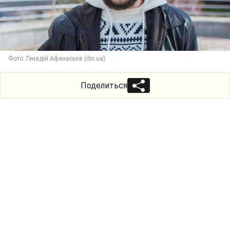
Фото: Генадій Афанасьєв (rbc.ua)
Поделиться