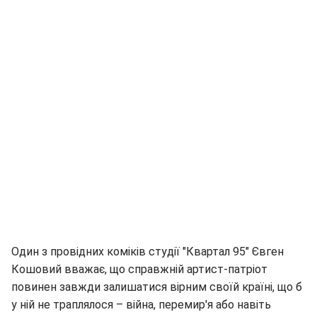
Один з провідних коміків студії "Квартал 95" Євген
Кошовий вважає, що справжній артист-патріот
повинен завжди залишатися вірним своїй країні, що б
у ній не траплялося – війна, перемир'я або навіть