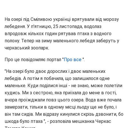
На озері під Сміливою українці врятували від морозу
лебеденя. У п'ятницю, 25 листопада, водолаз
впродовж кількох годин рятував птаха з водного
полону. Тепер на зиму маленького лебедя заберуть у
черкаський зоопарк.
Про це повідомляє портал "
Про все
".
"На озері було двоє дорослих і двоє маленьких
лебедів. А потім я побачила, що залишилося одне
маленьке. Куди поділися інші - не знаю, може полетіли
кудись. Ми з сестрою, яка приїхала до мене в гості,
вчора проїжджали повз цього озера. Вода вже почала
замерзати, тільки в одному місці льоду ще не було, і
він там сидів. Ми відразу кинулися скрізь дзвонити, бо
шкода було птаха ", - розповіла мешканка Черкас