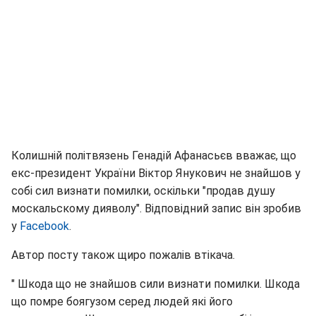
Колишній політвязень Генадій Афанасьєв вважає, що
екс-президент України Віктор Янукович не знайшов у
собі сил визнати помилки, оскільки "продав душу
москальскому дияволу". Відповідний запис він зробив
у
Facebook
.
Автор посту також щиро пожалів втікача.
" Шкода що не знайшов сили визнати помилки. Шкода
що помре боягузом серед людей які його