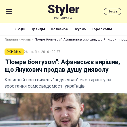
rbc.ua
Люди
Тренды
Полезное
Вкусно
Гороскопы
Главная
›
Жизнь
›
"Помре боягузом": Афанасьєв вирішив, що Янукович про
ЖИЗНЬ
26 ноября 2016 · 09:37
"Помре боягузом": Афанасьєв вирішив,
що Янукович продав душу дияволу
Колишній політвязень "подякував" екс-гаранту за
зростання самосвядомості українців