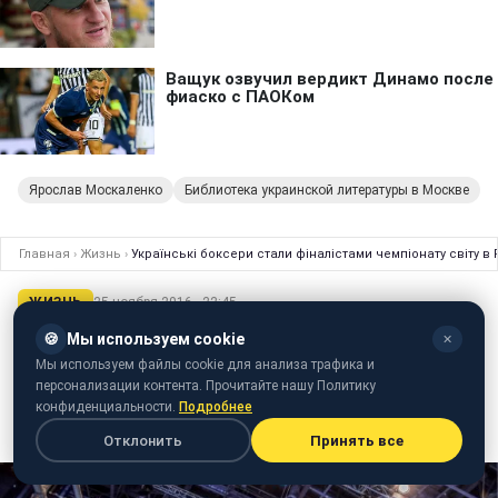
Ярослав Москаленко
Библиотека украинской литературы в Москве
Главная
›
Жизнь
›
Українські боксери стали фіналістами чемпіонату світу в
ЖИЗНЬ
25 ноября 2016 · 22:45
Українські боксери стали фіналістами
🍪
Мы используем cookie
✕
Мы используем файлы cookie для анализа трафика и
чемпіонату світу в РФ
персонализации контента. Прочитайте нашу Политику
конфиденциальности.
Подробнее
Павло Гула і Роман Савицький успішно виступили на
молодіжному чемпіонаті з боксу в Пітері
Отклонить
Принять все