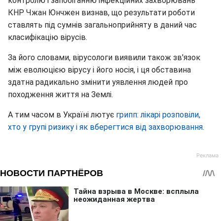
контролю і запобіганню інфекційних захворювань
КНР Чжан Юнчжен визнав, що результати роботи
ставлять під сумнів загальноприйняту в даний час
класифікацію вірусів.
За його словами, вірусологи виявили також зв'язок
між еволюцією вірусу і його носія, і ця обставина
здатна радикально змінити уявлення людей про
походження життя на Землі.
А тим часом в Україні лютує
грипп: лікарі розповіли,
хто у групі ризику і як вберегтися від захворювання.