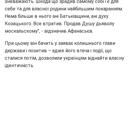
зневажають. Шкода що зрадив самому собі і є для
себе та для власної родини найбільшим покаранням.
Нема більше в нього ані Батьківщини, ані духу
Козацького. Все втратив. Продав Душу дьяволу
москальскому", - відзначив Афанасьєв.
При цьому він бачить у заявах колишнього глави
держави і позитив – адже його втеча і події, що
сталися потім, дозволили українцям віднайти власну
ідентичність.