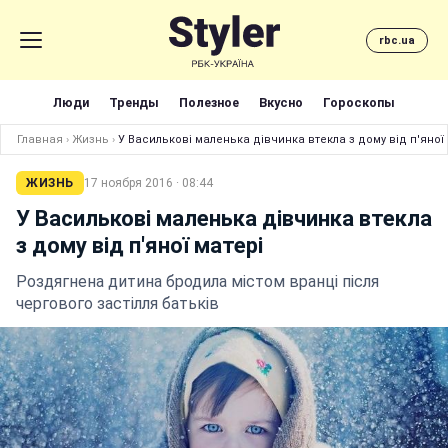
rbc.ua
Люди
Тренды
Полезное
Вкусно
Гороскопы
Главная
›
Жизнь
›
У Василькові маленька дівчинка втекла з дому від п'яної
ЖИЗНЬ
17 ноября 2016 · 08:44
У Василькові маленька дівчинка втекла
з дому від п'яної матері
Роздягнена дитина бродила містом вранці після
чергового застілля батьків