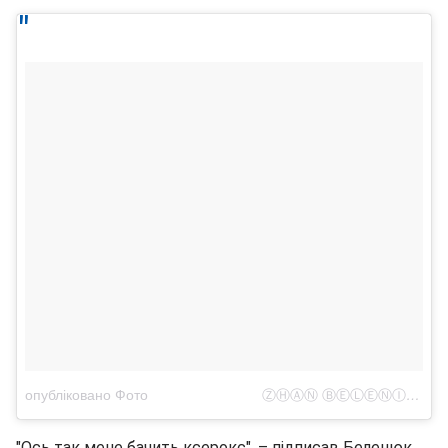
опубліковано Фото ⠀⠀⠀⠀⠀⠀⠀⠀⠀⠀⠀ⓏⒽⒶⓃ ⒷⒺⓁⒺⓃⒾⓊⓀ (@zhanbeleniuk)
"Ось так мене бачить ксерокс", – підписав Беленюк