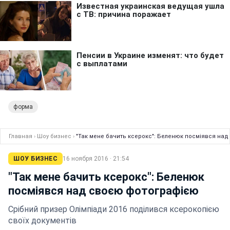
форма
Главная
›
Шоу бизнес
›
"Так мене бачить ксерокс": Беленюк посміявся на
ШОУ БИЗНЕС
16 ноября 2016 · 21:54
"Так мене бачить ксерокс": Беленюк
посміявся над своєю фотографією
Срібний призер Олімпіади 2016 поділився ксерокопією
своїх документів