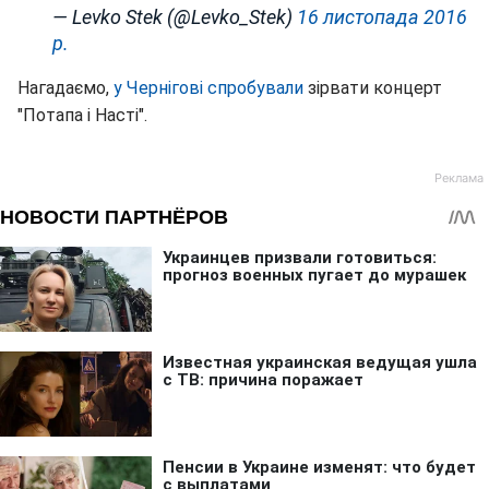
— Levko Stek (@Levko_Stek)
16 листопада 2016
р.
Нагадаємо,
у Чернігові спробували
зірвати концерт
"Потапа і Насті".