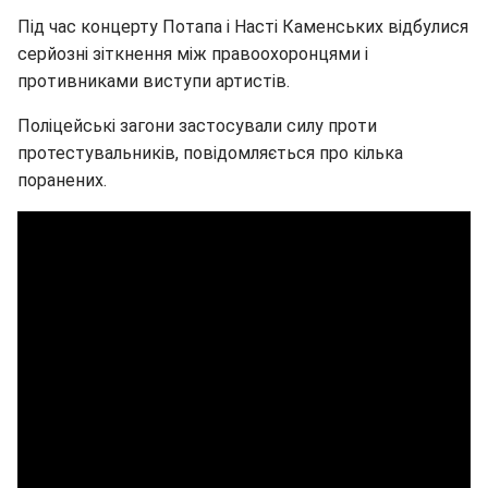
Під час концерту Потапа і Насті Каменських відбулися
серйозні зіткнення між правоохоронцями і
противниками виступи артистів.
Поліцейські загони застосували силу проти
протестувальників, повідомляється про кілька
поранених.