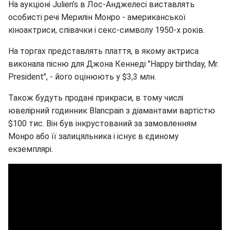
На аукціоні Julien’s в Лос-Анджелесі виставлять
особисті речі Мерилін Монро - американської
кіноактриси, співачки і секс-символу 1950-х років.
На торгах представлять плаття, в якому актриса
виконала пісню для Джона Кеннеді "Happy birthday, Mr.
President", - його оцінюють у $3,3 млн.
Також будуть продані прикраси, в тому числі
ювелірний годинник Blancpain з діамантами вартістю
$100 тис. Він був інкрустований за замовленням
Монро або її залицяльника і існує в єдиному
екземплярі.