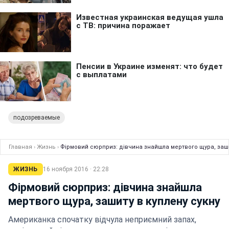
подозреваемые
Главная
›
Жизнь
›
Фірмовий сюрприз: дівчина знайшла мертвого щура, заши
ЖИЗНЬ
16 ноября 2016 · 22:28
Фірмовий сюрприз: дівчина знайшла
мертвого щура, зашиту в куплену сукну
Американка спочатку відчула неприємний запах,