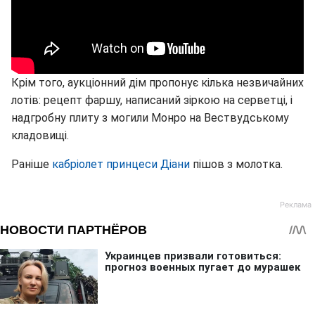
Крім того, аукціонний дім пропонує кілька незвичайних
лотів: рецепт фаршу, написаний зіркою на серветці, і
надгробну плиту з могили Монро на Вествудському
кладовищі.
Раніше
кабріолет принцеси Діани
пішов з молотка.