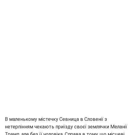
В маленькому містечку Севница в Словенії з
нетерпінням чекають приїзду своєї землячки Меланії
Трамп, але без її чоловіка. Справа в тому, що місцеві