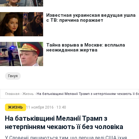
Генуя
Главная
›
Жизнь
›
На батьківщині Меланії Трамп з нетерпінням чекають її б
ЖИЗНЬ
11 ноября 2016 · 13:40
На батьківщині Меланії Трамп з
нетерпінням чекають її без чоловіка
У Словенії пишаються тим, що перша леді США їхня