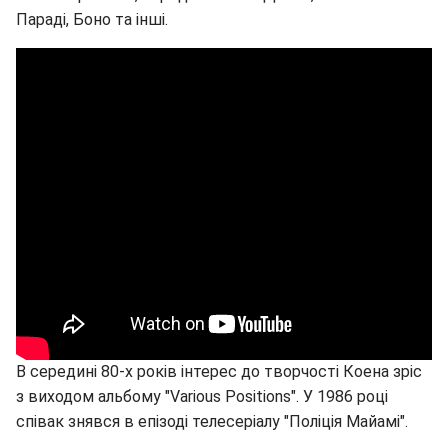
Параді, Боно та інші.
В середині 80-х років інтерес до творчості Коена зріс
з виходом альбому "Various Positions". У 1986 році
співак знявся в епізоді телесеріалу "Поліція Майамі".