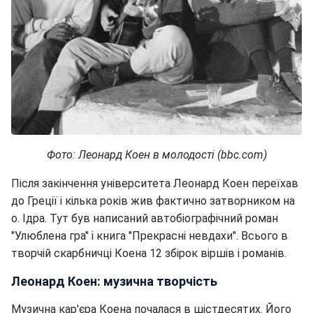
Фото: Леонард Коен в молодості
(bbc.com)
Після закінчення університета Леонард Коен переїхав
до Греції і кілька років жив фактично затворником на
о. Ідра. Тут був написаний автобіографічний роман
"Улюблена гра" і книга "Прекрасні невдахи". Всього в
творчій скарбничці Коена 12 збірок віршів і романів.
Леонард Коен: музична творчість
Музична кар'єра Коена почалася в шістдесятих. Його