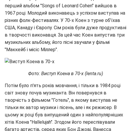
перший альбом "Songs of Leonard Cohen" вийшов в
1967 році. Молодий виконавець з успіхом виступав на
різних фолк-фестивалях. У 70-х Коен з турне об'їхав
США, Канаду і Європу. Сім років були дуже продуктивні
в творчості виконавця. За цей час Коен випустив три
музикльних альбому, його пісні звучали у фільмі
"Маккейб і місіс Міллер".
Фото: Виступ Коена в 70-х (lenta.ru)
Потім було п'ять років мовчання, і тільки в 1984 році
світ знову почув музиканта. Він повернувся в
творчість з фільмом "Готель", в якому виступав не
тільки як автор музики і пісень, але і як режисер. В
цьому ж році був випущений один з найпопулярніших
хітів Коена "Hallelujah". Згодом його переспівували
багато артистів, серед яких Бон Джові, Ванесса