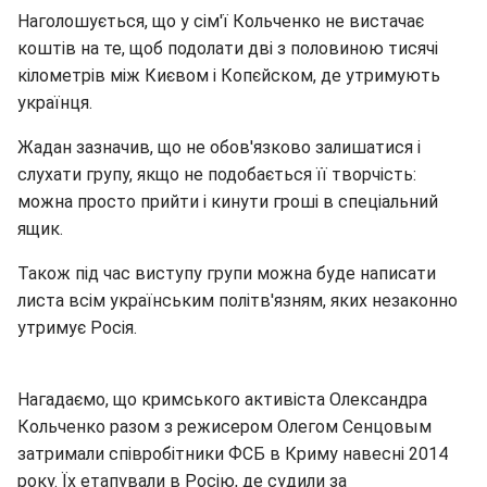
Наголошується, що у сім'ї Кольченко не вистачає
коштів на те, щоб подолати дві з половиною тисячі
кілометрів між Києвом і Копєйском, де утримують
українця.
Жадан зазначив, що не обов'язково залишатися і
слухати групу, якщо не подобається її творчість:
можна просто прийти і кинути гроші в спеціальний
ящик.
Також під час виступу групи можна буде написати
листа всім українським політв'язням, яких незаконно
утримує Росія.
Нагадаємо, що кримського активіста Олександра
Кольченко разом з режисером Олегом Сенцовым
затримали співробітники ФСБ в Криму навесні 2014
року. Їх етапували в Росію, де судили за