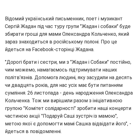
Відомий український письменник, поет і музикант
Сергій Жадан під час туру групи "Жадан і собаки" буде
збирати гроші для мами Олександра Кольченко, який
зараз знаходиться в російському полоні. Про це
йдеться на Facebook-сторінці Жадана.
"Дорогі брати і сестри, ми з "Жадан і Собаки" постійно,
чим можемо, намагаємось підтримувати наших
політв’язнів. Допомога людині, яку засудили на десять
чи двадцять років, для нас усіх має бути питанням
сумління. 26 листопада - день народження Олександра
Кольченка. Тож ми вирішили разом з ініціативною
групою "Комітет солідарності" зробити наші концерти
частиною акції "Подаруй Саші зустріч із мамою",
метою якої є допомогти мамі Сашка відвідати його", -
йдеться в повідомленні.