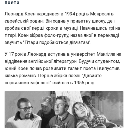
поета
Леонард Коен народився в 1934 році в Монреалі в
єврейській родині. Він ходив у приватну школу, де і
зробив свої перші кроки в музиці. Навчившись грі на
гітарі, Коен зібрав фолк-групу, назва якої в перекладі
звучить "Гітари подобаються дівчатам".
У 17 років Леонард вступив в універсітет Макгілла на
відділення англійської літератури. Будучи студентом,
юний Коен почав розвивати талант поета і випустив
кілька романів. Перша збірка поезії "Давайте
порівняємо міфології" вийшла в 1956 році.