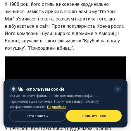
У 1988 році його стиль виконання кардинально
змінився. Замість лірики в піснях альбому "I'm Your
Man" з'явилася гіркота, сарказм і критика того, що
відбувається в світі. Проте популярність Коена росла.
Його композиції були широко відомими в Америці і
Європі, звучали в таких фільмах як "Врубай на повну
котушку", "Природжені вбивці".
🍪
Мы используем cookie
✕
Мы используем файлы cookie для анализа трафика и
персонализации контента. Прочитайте нашу Политику
конфиденциальности.
Подробнее
Отклонить
Принять все
У 1994 році Коен захопився буддизмом і 6 років