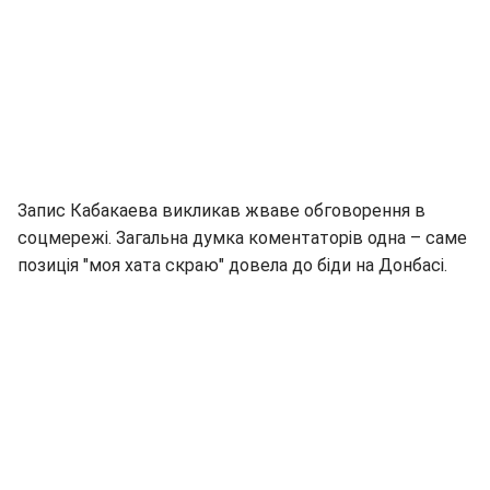
Запис Кабакаева викликав жваве обговорення в
соцмережі. Загальна думка коментаторів одна – саме
позиція "моя хата скраю" довела до біди на Донбасі.