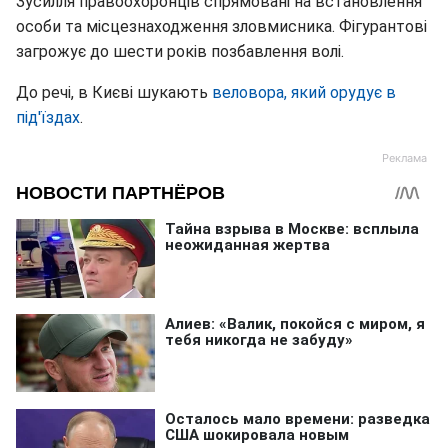
Зусилля правоохоронців спрямовані на встановлення
особи та місцезнаходження зловмисника. Фігурантові
загрожує до шести років позбавлення волі.
До речі, в Києві шукають
веловора, який орудує в
під'їздах
.