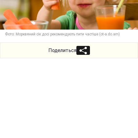
Фото: Морквяний сік досі рекомендують пити частіше (ot-a.do.am)
Поделиться