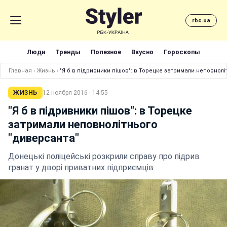
rbc.ua
Люди
Тренды
Полезное
Вкусно
Гороскопы
Главная
›
Жизнь
›
"Я б в підривники пішов": в Торецке затримали неповнол
ЖИЗНЬ
12 ноября 2016 · 14:55
"Я б в підривники пішов": в Торецке
затримали неповнолітнього
"диверсанта"
Донецькі поліцейські розкрили справу про підрив
гранат у дворі приватних підприємців