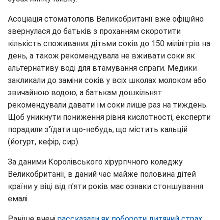
Асоціація стоматологів Великобританії вже офіційно
звернулася до батьків з проханням скоротити
кількість споживаних дітьми соків до 150 мілілітрів на
день, а також рекомендувала не вживати соки як
альтернативу воді для втамування спраги. Медики
закликали до заміни соків у всіх школах молоком або
звичайною водою, а батькам дошкільнят
рекомендували давати їм соки лише раз на тиждень.
Щоб уникнути пониження рівня кислотності, експерти
порадили з'їдати що-небудь, що містить кальцій
(йогурт, кефір, сир).
За даними Королівського хірургічного коледжу
Великобританії, в даний час майже половина дітей
країни у віці від п'яти років має ознаки стоншування
емалі.
Раніше вчені
рассказали як побороти дитячий страх