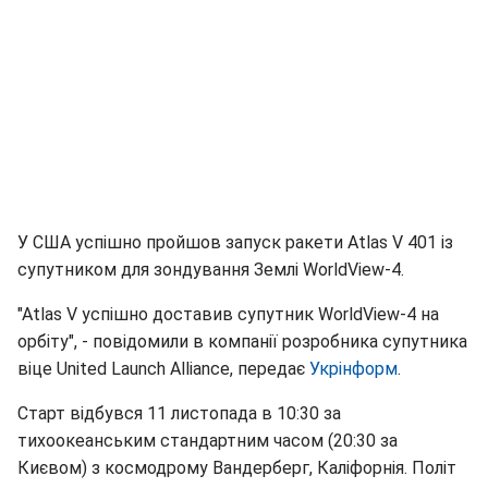
У США успішно пройшов запуск ракети Atlas V 401 із
супутником для зондування Землі WorldView-4.
"Atlas V успішно доставив супутник WorldView-4 на
орбіту", - повідомили в компанії розробника супутника
віце United Launch Alliance, передає
Укрінформ
.
Старт відбувся 11 листопада в 10:30 за
тихоокеанським стандартним часом (20:30 за
Києвом) з космодрому Вандерберг, Каліфорнія. Політ