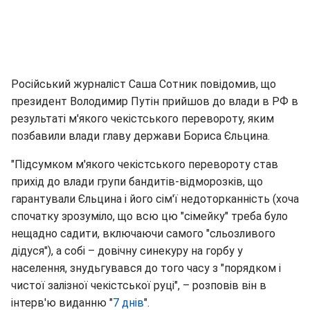
Російський журналіст Саша Сотник повідомив, що
президент Володимир Путін прийшов до влади в РФ в
результаті м'якого чекістського перевороту, яким
позбавили влади главу держави Бориса Єльцина.
"Підсумком м'якого чекістського перевороту став
прихід до влади групи бандитів-відморозків, що
гарантували Єльцина і його сім'ї недоторканність (хоча
спочатку зрозуміло, що всю цю "сімейку" треба було
нещадно садити, включаючи самого "сльозливого
дідуся"), а собі – довічну синекуру на горбу у
населення, знудьгувався до того часу з "порядком і
чистої залізної чекістської руці", – розповів він в
інтерв'ю виданню "
7 днів
".