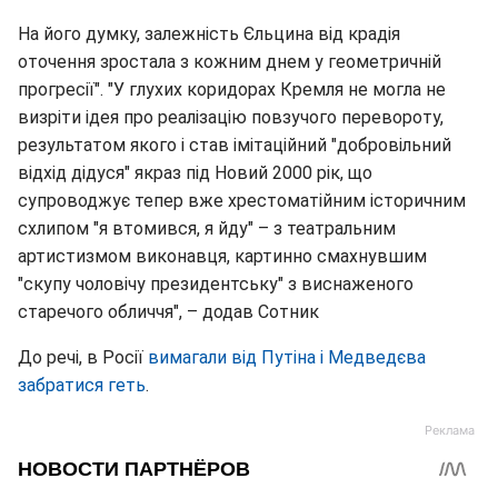
На його думку, залежність Єльцина від крадія
оточення зростала з кожним днем у геометричній
прогресії". "У глухих коридорах Кремля не могла не
визріти ідея про реалізацію повзучого перевороту,
результатом якого і став імітаційний "добровільний
відхід дідуся" якраз під Новий 2000 рік, що
супроводжує тепер вже хрестоматійним історичним
схлипом "я втомився, я йду" – з театральним
артистизмом виконавця, картинно смахнувшим
"скупу чоловічу президентську" з виснаженого
старечого обличчя", – додав Сотник
До речі, в Росії
вимагали від Путіна і Медведєва
забратися геть
.