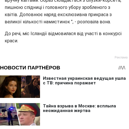
вручну квітами. Образ складається з блузки-корсета,
пишною спідниці і головного убору зробленого з
квітів. Доповнює наряд ексклюзивна прикраса з
великої кількості намистинок ", - розповіла вона.
До речі, міс Ісландії відмовилася від участі в конкурсі
краси.