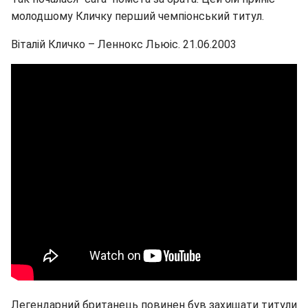
молодшому Кличку перший чемпіонський титул.
Віталій Кличко – Леннокс Льюіс. 21.06.2003
Легендарний британець повинен був захищати титули