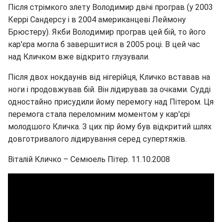
Після стрімкого злету Володимир двічі програв (у 2003
Керрі Сандерсу і в 2004 американцеві Леймону
Брюстеру). Якби Володимир програв цей бій, то його
кар'єра могла б завершитися в 2005 році. В цей час
над Кличком вже відкрито глузували.
Після двох нокдаунів від нігерійця, Кличко вставав на
ноги і продовжував бій. Він лідирував за очками. Судді
одностайно присудили йому перемогу над Пітером. Ця
перемога стала переломним моментом у кар'єрі
молодшого Кличка. З цих пір йому був відкритий шлях
довготривалого лідирування серед супертяжів.
Віталій Кличко – Семюель Пітер. 11.10.2008