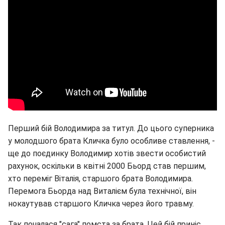
Перший бій Володимира за титул. До цього суперника
у молодшого брата Кличка було особливе ставлення, -
ще до поєдинку Володимир хотів звести особистий
рахунок, оскільки в квітні 2000 Бьорд став першим,
хто переміг Віталія, старшого брата Володимира.
Перемога Бьорда над Виталієм була технічної, він
нокаутував старшого Кличка через його травму.
Так почалася "сага" помста за брата. Цей бій приніс