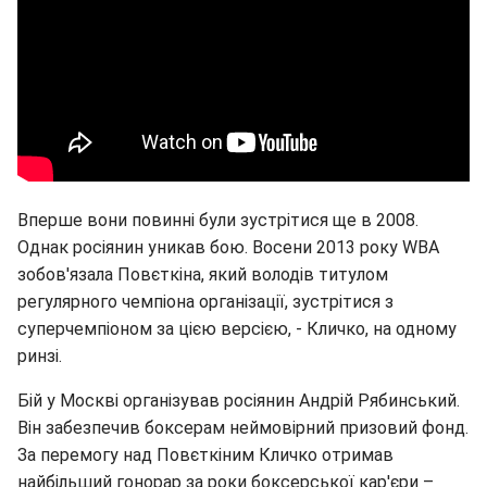
Вперше вони повинні були зустрітися ще в 2008.
Однак росіянин уникав бою. Восени 2013 року WBA
зобов'язала Повєткіна, який володів титулом
регулярного чемпіона організації, зустрітися з
суперчемпіоном за цією версією, - Кличко, на одному
ринзі.
Бій у Москві організував росіянин Андрій Рябинський.
Він забезпечив боксерам неймовірний призовий фонд.
За перемогу над Повєткіним Кличко отримав
найбільший гонорар за роки боксерської кар'єри –