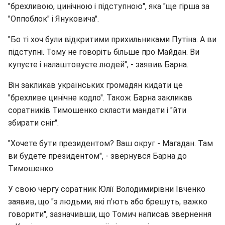
"брехливою, цинічною і підступною", яка "ще гірша за
"Оппоблок" і Януковича".
"Бо ті хоч були відкритими прихильниками Путіна. А ви
підступні. Тому не говоріть більше про Майдан. Ви
купуєте і налаштовуєте людей", - заявив Барна.
Він закликав українських громадян кидати це
"брехливе цинічне кодло". Також Барна закликав
соратників Тимошенко скласти мандати і "йти
збирати сніг".
"Хочете бути президентом? Ваш округ - Магадан. Там
ви будете президентом", - звернувся Барна до
Тимошенко.
У свою чергу соратник Юлії Володимирівни Івченко
заявив, що "з людьми, які п'ють або брешуть, важко
говорити", зазначивши, що Томич написав звернення