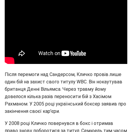
Після перемоги над Сандерсом, Кличко провів лише
один бій на захист свого титулу WBC. Він нокаутував
британця Денні Вільямса. Через травму йому
довелося кілька разів переносити бій з Хасімом
Рахманом. У 2005 році український боксер заявив про
закінчення своєї кар'єри.
У 2008 році Кличко повернувся в бокс і отримав
право знову поборотися за титул. Семюель тим часом