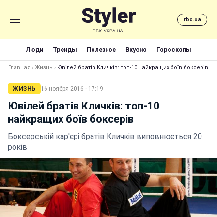
rbc.ua
Люди
Тренды
Полезное
Вкусно
Гороскопы
Главная
›
Жизнь
›
Ювілей братів Кличків: топ-10 найкращих боїв боксерів
ЖИЗНЬ
16 ноября 2016 · 17:19
Ювілей братів Кличків: топ-10
найкращих боїв боксерів
Боксерській кар'єрі братів Кличків виповнюється 20
років