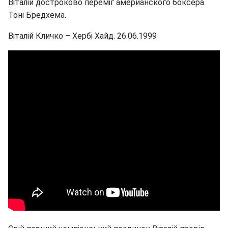
Віталій достроково переміг америанского боксера
Тоні Бредхема.
Віталій Кличко – Хербі Хайд. 26.06.1999