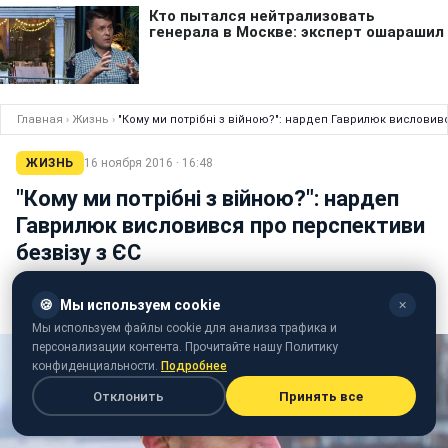
Главная
›
Жизнь
›
"Кому ми потрібні з війною?": нардеп Гаврилюк висловив
ЖИЗНЬ
16 ноября 2016 · 16:48
"Кому ми потрібні з війною?": нардеп
Гаврилюк висловився про перспективи
безвізу з ЄС
Парламентарій вважає, що Євросоюзу не потрібна
🍪
Мы используем cookie
✕
країна, в якій йде війна
Мы используем файлы cookie для анализа трафика и
персонализации контента. Прочитайте нашу Политику
конфиденциальности.
Подробнее
Отклонить
Принять все