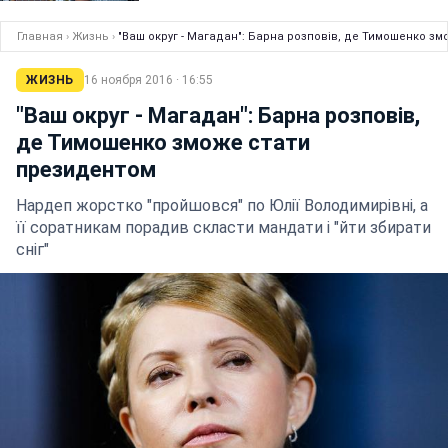
Главная
›
Жизнь
›
"Ваш округ - Магадан": Барна розповів, де Тимошенко з
ЖИЗНЬ
16 ноября 2016 · 16:55
"Ваш округ - Магадан": Барна розповів,
де Тимошенко зможе стати
президентом
Нардеп жорстко "пройшовся" по Юлії Володимирівні, а
її соратникам порадив скласти мандати і "йти збирати
сніг"