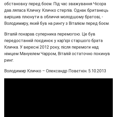
обстановку перед боєм. Під час зважування Чісора
дав ляпаса Кличку. Кличко стерпів. Однак британець
вирішив плюнути в обличчя молодшому братові, -
Володимиру, який був на рингу з Віталієм перед боєм.
Віталій покарав суперника перемогою. Це був
передостанній поєдинок у кар'єрі старшого брата
Кличка. У вересні 2012 року, після перемоги над
німцем Мануелем Чарром, Віталій остаточно покинув
ринг.
Володимир Кличко – Олександр Повєткін. 5.10.2013