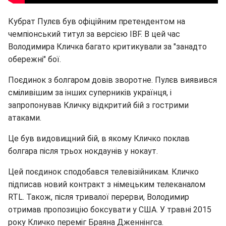
Кубрат Пулєв був офіційним претендентом на
чемпіонський титул за версією IBF. В цей час
Володимира Кличка багато критикували за "занадто
обережні" бої.
Поєдинок з болгаром довів зворотне. Пулєв виявився
сміливішим за інших суперників українця, і
запропонував Кличку відкритий бій з гострими
атаками.
Це був видовищний бій, в якому Кличко поклав
болгара після трьох нокдаунів у нокаут.
Цей поєдинок сподобався телевізійникам. Кличко
підписав новий контракт з німецьким телеканалом
RTL. Також, після тривалої перерви, Володимир
отримав пропозицію боксувати у США. У травні 2015
року Кличко переміг Браяна Дженнінгса.