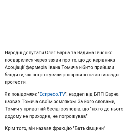
Народні депутати Олег Барна та Вадима Івченко
посварилися через заяви про те, що до керівника
Асоціації фермерів Івана Томича нібито прийшли
бандити, які погрожували розправою за антивладні
протести.
Як повідомляє "
Еспресо.TV
", нардеп від БПП Барна
назвав Томича своїм земляком. За його словами,
Томич у приватній бесіді розповів, що "ніхто до нього
додому не приходив, не погрожував".
Крім того, він назвав фракцію "Батьківщини"