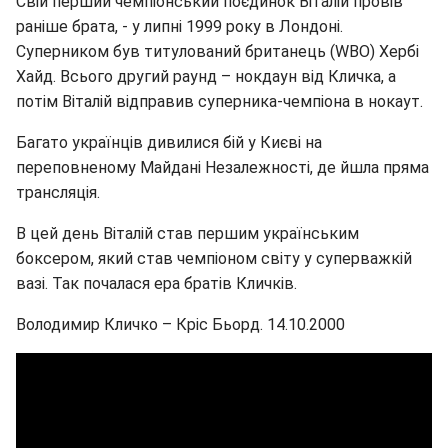
Свій перший чемпіонський поєдинок Віталій провів
раніше брата, - у липні 1999 року в Лондоні.
Суперником був титулований британець (WBO) Хербі
Хайд. Всього другий раунд – нокдаун від Кличка, а
потім Віталій відправив суперника-чемпіона в нокаут.
Багато українців дивилися бій у Києві на
переповненому Майдані Незалежності, де йшла пряма
трансляція.
В цей день Віталій став першим українським
боксером, який став чемпіоном світу у суперважкій
вазі. Так почалася ера братів Кличків.
Володимир Кличко – Кріс Бьорд. 14.10.2000