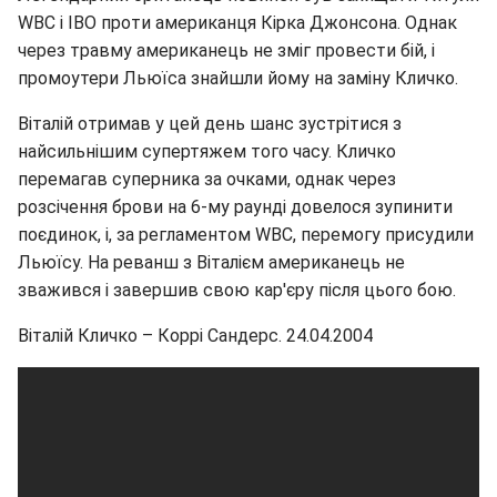
WBC і IBO проти американця Кірка Джонсона. Однак
через травму американець не зміг провести бій, і
промоутери Льюїса знайшли йому на заміну Кличко.
Віталій отримав у цей день шанс зустрітися з
найсильнішим супертяжем того часу. Кличко
перемагав суперника за очками, однак через
розсічення брови на 6-му раунді довелося зупинити
поєдинок, і, за регламентом WBC, перемогу присудили
Льюїсу. На реванш з Віталієм американець не
зважився і завершив свою кар'єру після цього бою.
Віталій Кличко – Коррі Сандерс. 24.04.2004