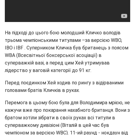
На підході до цього бою молодший Кличко володів
трьома чемпіонськими титулами –за версією WBO,
IBO і IBF . Суперником Кличка був британець з поясом
WBA (Всесвітньої боксерської асоціації) в
суперважкій вазі, а перед цим Хей утримував
лідерство у ваговій категорії до 91 кг.
Перед поєдинком Хей ходив по рингу з відірваними
головами братів Кличків в руках.
Перемога в цьому бою була для Володимира мрією, не
кажучи вже про покарання нахабного британця. Вони з
братом хотіли зібрати в своїх руках всі титули в
суперважкому дивізіоні (Віталій в цей час був
чемпіоном за версією WBC). 11-ий раунд - нокдаун від