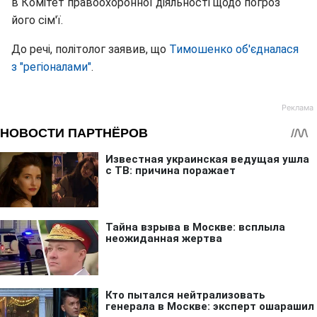
в Комітет правоохоронної діяльності щодо погроз
його сім'ї.
До речі, політолог заявив, що
Тимошенко об'єдналася
з "регіоналами"
.