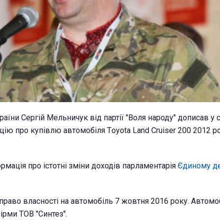
раїни Сергій Мельничук від партії "Воля народу" дописав у
ію про купівлю автомобіля Тoyota Land Cruiser 200 2012 р
рмація про істотні зміни доходів парламентарія
Єдиному д
раво власності на автомобіль 7 жовтня 2016 року. Автомоб
ірми ТОВ "Синтез".