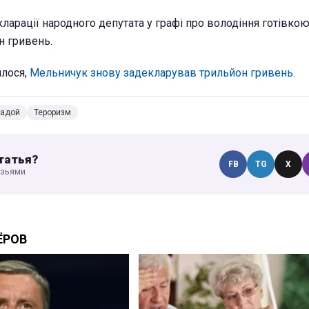
ларації народного депутата у графі про володіння готівкою
н гривень.
лося,
Мельничук знову задекларував трильйон гривень.
Радой
Тероризм
татья?
FB
TG
X
узьями