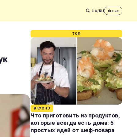
UA
/
RU
rbc.ua
ТОП
ук
ВКУСНО
Что приготовить из продуктов,
которые всегда есть дома: 5
простых идей от шеф-повара