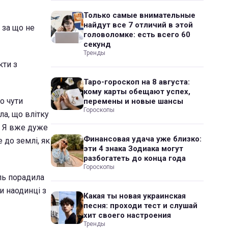
Только самые внимательные
найдут все 7 отличий в этой
 за що не
головоломке: есть всего 60
секунд
Тренды
кти з
Таро-гороскоп на 8 августа:
кому карты обещают успех,
о чути
перемены и новые шансы
Гороскопы
ла, що влітку
.. Я вже дуже
Финансовая удача уже близко:
 до землі, як
эти 4 знака Зодиака могут
разбогатеть до конца года
Гороскопы
оль порадила
и наодинці з
Какая ты новая украинская
песня: проходи тест и слушай
хит своего настроения
Тренды