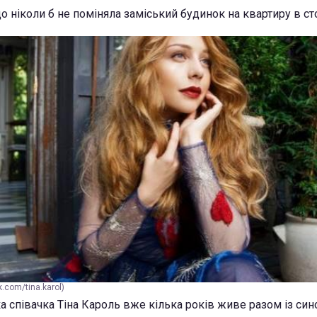
що ніколи б не поміняла заміський будинок на квартиру в ст
.com/tina.karol)
а співачка Тіна Кароль вже кілька років живе разом із си