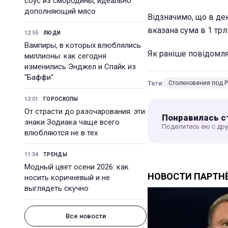
соус из смородины, идеально
дополняющий мясо
Відзначимо, що в дек
вказана сума в 1 трл
12:55
ЛЮДИ
Вампиры, в которых влюблялись
Як раніше повідомля
миллионы: как сегодня
изменились Энджел и Спайк из
"Баффи"
Теги:
Столкновения под 
12:01
ГОРОСКОПЫ
От страсти до разочарования: эти
Понравилась с
знаки Зодиака чаще всего
Поделитесь ею с др
влюбляются не в тех
11:34
ТРЕНДЫ
Модный цвет осени 2026: как
носить коричневый и не
выглядеть скучно
Все новости