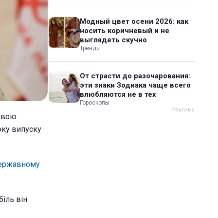
Модный цвет осени 2026: как
носить коричневый и не
выглядеть скучно
Тренды
От страсти до разочарования:
эти знаки Зодиака чаще всего
влюбляются не в тех
Гороскопы
 свою
оку випуску
ержавному
іль він