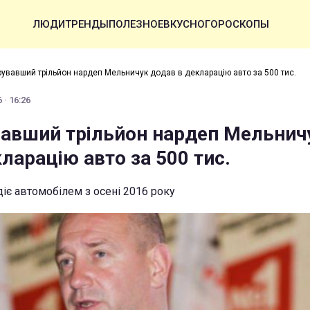
ЛЮДИ
ТРЕНДЫ
ПОЛЕЗНОЕ
ВКУСНО
ГОРОСКОПЫ
увавший трільйон нардеп Мельничук додав в декларацію авто за 500 тис.
 · 16:26
авший трільйон нардеп Мельнич
ларацію авто за 500 тис.
іє автомобілем з осені 2016 року