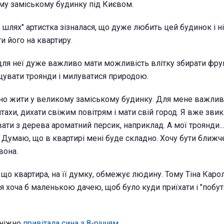
му заміському будинку під Києвом.
 шлях" артистка зізналася, що дуже любить цей будинок і ні
и його на квартиру.
для неї дуже важливо мати можливість влітку збирати фру
щувати троянди і милуватися природою.
но жити у великому заміському будинку. Для мене важлив
птахи, дихати свіжим повітрям і мати свій город. Я вже звик
рвати з дерева ароматний персик, наприклад. А мої троянди.
. Думаю, що в квартирі мені буде складно. Хочу бути ближче
вона.
 що квартира, на її думку, обмежує людину. Тому Тіна Кар
 хоча б маленькою дачею, щоб було куди приїхати і "побут
 ніжно
привітала сина з 8-річчям
.