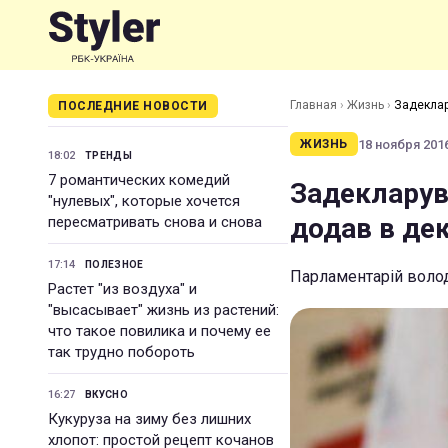
Главная
›
Жизнь
›
Задеклар
ПОСЛЕДНИЕ НОВОСТИ
18 ноября 2016
ЖИЗНЬ
18:02
ТРЕНДЫ
7 романтических комедий
Задекларув
"нулевых", которые хочется
додав в дек
пересматривать снова и снова
17:14
ПОЛЕЗНОЕ
Парламентарій волод
Растет "из воздуха" и
"высасывает" жизнь из растений:
что такое повилика и почему ее
так трудно побороть
16:27
ВКУСНО
Кукуруза на зиму без лишних
хлопот: простой рецепт кочанов