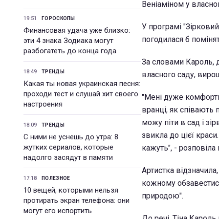
Веніаміном у власно
19:51
ГОРОСКОПЫ
У програмі "Зірковий
Финансовая удача уже близко:
погодилася б помінят
эти 4 знака Зодиака могут
разбогатеть до конца года
За словами Кароль, 
18:49
ТРЕНДЫ
власного саду, виро
Какая ты новая украинская песня:
проходи тест и слушай хит своего
"Мені дуже комфорт
настроения
вранці, як співають 
можу піти в сад і зі
18:09
ТРЕНДЫ
звикла до цієї краси
С ними не уснешь до утра: 8
жутких сериалов, которые
кажуть", - розповіла 
надолго засядут в памяти
Артистка відзначила,
17:18
ПОЛЕЗНОЕ
кожному обзавестися
10 вещей, которыми нельзя
природою".
протирать экран телефона: они
могут его испортить
До речі, Тіна Кароль