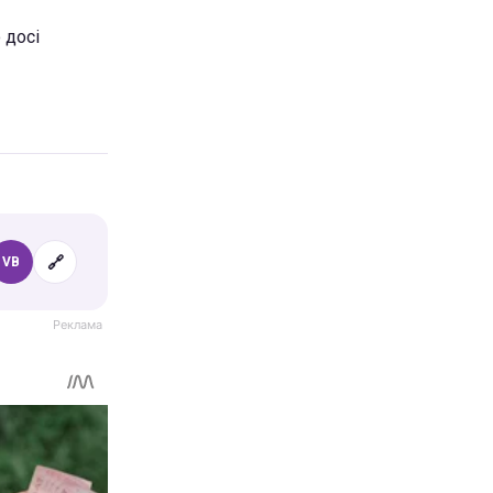
 досі
🔗
VB