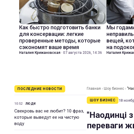
Как быстро подготовить банки
Мы годами
для консервации: легкие
неправиль
проверенные методы, которые
вещей, ко
сэкономят ваше время
на подоко
Наталия Крижановская
·
07 августа 2026, 14:36
Наталия Крижа
Главная
›
Шоу бизнес
›
"На
ПОСЛЕДНИЕ НОВОСТИ
18 ноябр
ШОУ БИЗНЕС
10:52
ЛЮДИ
Свекровь вас не любит? 10 фраз,
"Наодинці з
которые выведут ее на чистую
переваги ж
воду