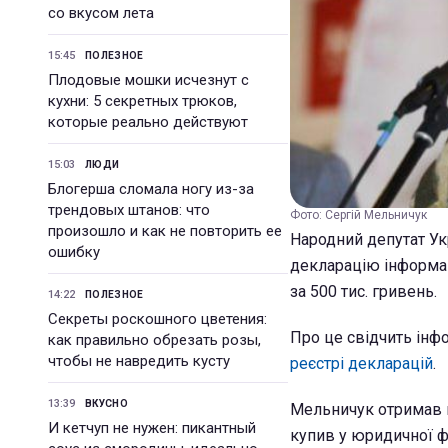
со вкусом лета
15:45
ПОЛЕЗНОЕ
Плодовые мошки исчезнут с
кухни: 5 секретных трюков,
которые реально действуют
15:03
ЛЮДИ
Блогерша сломала ногу из-за
трендовых штанов: что
Фото: Сергій Мельничук
произошло и как не повторить ее
Народний депутат Ук
ошибку
декларацію інформац
за 500 тис. гривень.
14:22
ПОЛЕЗНОЕ
Секреты роскошного цветения:
Про це свідчить інфо
как правильно обрезать розы,
чтобы не навредить кусту
реєстрі декларацій
.
13:39
ВКУСНО
Мельничук отримав п
И кетчуп не нужен: пикантный
купив у юридичної ф