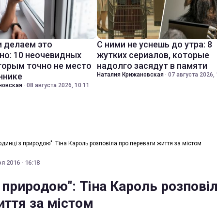
 делаем это
С ними не уснешь до утра: 8
но: 10 неочевидных
жутких сериалов, которые
торым точно не место
надолго засядут в памяти
ннике
Наталия Крижановская
·
07 августа 2026, 
новская
·
08 августа 2026, 10:11
одинці з природою": Тіна Кароль розповіла про переваги життя за містом
я 2016 · 16:18
 природою": Тіна Кароль розпові
иття за містом