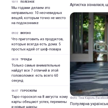
10:11
ПОЛЕЗНОЕ
Артистка зізналася, 
Мы годами делаем это
неправильно: 10 неочевидных
вещей, которым точно не место
на подоконнике
09:32
ВКУСНО
Что приготовить из продуктов,
которые всегда есть дома: 5
простых идей от шеф-повара
08:38
ТРЕНДЫ
Только самые внимательные
найдут все 7 отличий в этой
головоломке: есть всего 60
секунд
06:07
ГОРОСКОПЫ
Таро-гороскоп на 8 августа: кому
Фото: Тіна Кароль (facebook
карты обещают успех, перемены
Популярна українськ
и новые шансы