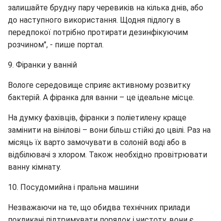
залишайте брудну пару черевиків на кілька днів, або
до наступного використання. Щодня підлогу в
передпокої потрібно протирати дезинфікуючим
розчином", - пише портал.
9. Фіранки у ванній
Вологе середовище сприяє активному розвитку
бактерій. А фіранка для ванни – це ідеальне місце.
На думку фахівців, фіранки з поліетилену краще
замінити на вінілові – вони більш стійкі до цвілі. Раз на
місяць їх варто замочувати в солоній воді або в
відбілювачі з хлором. Також необхідно провітрювати
ванну кімнату.
10. Посудомийна і пральна машини
Незважаючи на те, що обидва технічних прилади
покликані підтримувати порядок і чистоту, вони є