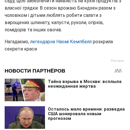
саду, щоб забезпечити наявність на кухні продуктів з
власної грядки. В сезон врожаю Бюндхен разом з
чоловіком і дітьми люблять робити салати з
вирощених шпинату, капусти, руколи, огірків,
помідорів та інших овочів.
Нагадаємо,
легендарна Наомі Кемпбелл
розкрила
секрети краси.