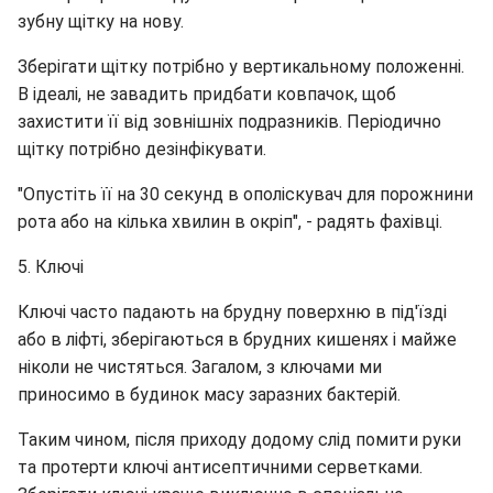
зубну щітку на нову.
Зберігати щітку потрібно у вертикальному положенні.
В ідеалі, не завадить придбати ковпачок, щоб
захистити її від зовнішніх подразників. Періодично
щітку потрібно дезінфікувати.
"Опустіть її на 30 секунд в ополіскувач для порожнини
рота або на кілька хвилин в окріп", - радять фахівці.
5. Ключі
Ключі часто падають на брудну поверхню в під'їзді
або в ліфті, зберігаються в брудних кишенях і майже
ніколи не чистяться. Загалом, з ключами ми
приносимо в будинок масу заразних бактерій.
Таким чином, після приходу додому слід помити руки
та протерти ключі антисептичними серветками.