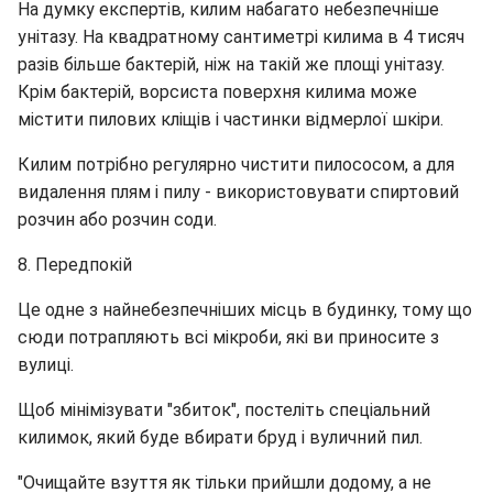
На думку експертів, килим набагато небезпечніше
унітазу. На квадратному сантиметрі килима в 4 тисяч
разів більше бактерій, ніж на такій же площі унітазу.
Крім бактерій, ворсиста поверхня килима може
містити пилових кліщів і частинки відмерлої шкіри.
Килим потрібно регулярно чистити пилососом, а для
видалення плям і пилу - використовувати спиртовий
розчин або розчин соди.
8. Передпокій
Це одне з найнебезпечніших місць в будинку, тому що
сюди потрапляють всі мікроби, які ви приносите з
вулиці.
Щоб мінімізувати "збиток", постеліть спеціальний
килимок, який буде вбирати бруд і вуличний пил.
"Очищайте взуття як тільки прийшли додому, а не