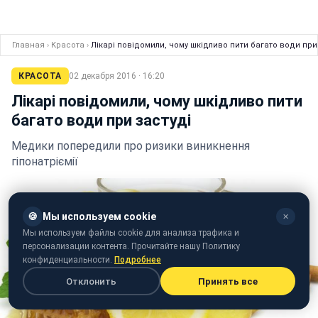
Главная
›
Красота
›
Лікарі повідомили, чому шкідливо пити багато води при
КРАСОТА
02 декабря 2016 · 16:20
Лікарі повідомили, чому шкідливо пити
багато води при застуді
Медики попередили про ризики виникнення
гіпонатріємії
🍪
Мы используем cookie
✕
Мы используем файлы cookie для анализа трафика и
персонализации контента. Прочитайте нашу Политику
конфиденциальности.
Подробнее
Отклонить
Принять все