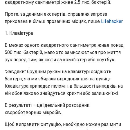
квадратному сантиметрі живе 2,5 тис. бактерій.
Проте, за даними експертів, справжня загроза
прихована в більш прозаїчних місцях, пише
Lifehacker
.
1. Клавіатура
В межах одного квадратного сантиметра живе понад
500 тис. бактерій, мало хто замислюється про миття
рук перед тим, як сісти за комп'ютер або ноутбук.
"Завдяки" брудним рукам на клавіатурі осідають
бактерії, які ми збирали впродовж дня на вулиці.
Клавіатура припадає пилом, і, в більшості випадків, на
ній обов'язково знайдуться крихти або залишки їжі.
В результаті – це ідеальний розсадник
хвороботворних мікробів.
Щоб виправити ситуацію, необхідно кожен раз мити