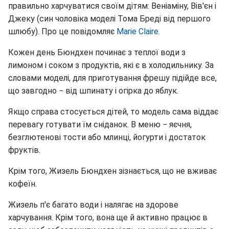
правильно харчуватися своїм дітям: Веніаміну, Вів'єн і
Джеку (син чоловіка моделі Тома Бреді від першого
шлюбу). Про це повідомляє
Marie Claire.
Кожен день Бюндхен починає з теплої води з
лимоном і соком з продуктів, які є в холодильнику. За
словами моделі, для приготування фрешу підійде все,
що завгодно − від шпинату і огірка до яблук.
Якщо справа стосується дітей, то модель сама віддає
перевагу готувати їм сніданок. В меню − яєчня,
безглютенові тости або млинці, йогурти і достаток
фруктів.
Крім того, Жизель Бюндхен зізнається, що не вживає
кофеїн.
Жизель п'є багато води і налягає на здорове
харчування. Крім того, вона ще й активно працює в