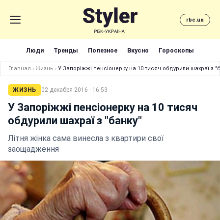
rbc.ua
Люди
Тренды
Полезное
Вкусно
Гороскопы
Главная
›
Жизнь
›
У Запоріжжі пенсіонерку на 10 тисяч обдурили шахраї з "
ЖИЗНЬ
02 декабря 2016 · 16:53
У Запоріжжі пенсіонерку на 10 тисяч
обдурили шахраї з "банку"
Літня жінка сама винесла з квартири свої
заощадження