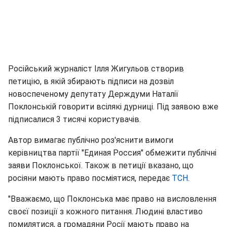
Російський журналіст Ілля Жигульов створив
петицію, в якій збирають підписи на дозвіл
новоспеченому депутату Держдуми Наталії
Поклонській говорити всілякі дурниці. Під заявою вже
підписалися 3 тисячі користувачів.
Автор вимагає публічно роз'яснити вимоги
керівництва партії "Единая Россия" обмежити публічні
заяви Поклонської. Також в петиції вказано, що
росіяни мають право посміятися, передає
ТСН
.
"Вважаємо, що Поклонська має право на висловлення
своєї позиції з кожного питання. Людині властиво
помилятися, а громадяни Росії мають право на