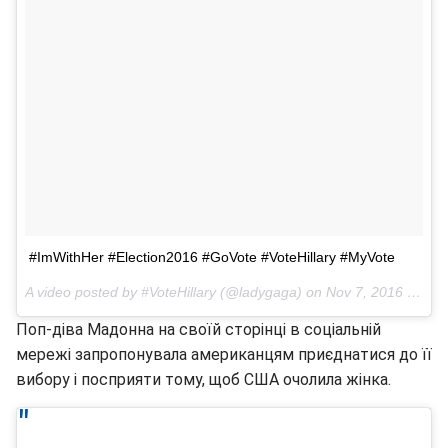
#ImWithHer #Election2016 #GoVote #VoteHillary #MyVote
A video posted by #VoteHillary (@ladygaga) on
Nov 7, 2016 о 11:50am PST
Поп-діва Мадонна на своїй сторінці в соціальній
мережі запропонувала американцям приєднатися до її
вибору і посприяти тому, щоб США очолила жінка.