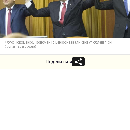
Фото: Порошенко, Гройсман і Яценюк назвали свої улюблені пісні
(iportal.rada.gov.ua)
Поделиться