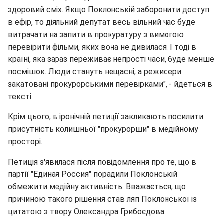
здоровий сміх. Якщо Поклонській заборонити доступ
в ефір, то діяльний депутат весь вільний час буде
витрачати на запити в прокуратуру з вимогою
перевірити фільми, яких вона не дивилася. І тоді в
країні, яка зараз переживає непрості часи, буде менше
посмішок. Люди стануть нещасні, а режисери
закатовані прокурорськими перевірками", - йдеться в
тексті.
Крім цього, в іронічній петиції закликають посилити
присутність колишньої "прокурорши" в медійному
просторі.
Петиція з'явилася після повідомлення про те, що в
партії "Единая Россия" порадили Поклонській
обмежити медійну активність. Вважається, що
причиною такого рішення став ляп Поклонської із
цитатою з твору Олександра Грибоєдова.