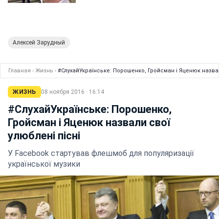
Алексей Зарудный
Главная
›
Жизнь
›
#СлухайУкраїнське: Порошенко, Гройсман і Яценюк назвал
ЖИЗНЬ
08 ноября 2016 · 16:14
#СлухайУкраїнське: Порошенко,
Гройсман і Яценюк назвали свої
улюблені пісні
У Facebook стартував флешмоб для популяризації
української музики