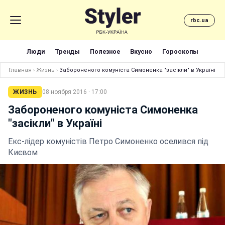
rbc.ua
Люди
Тренды
Полезное
Вкусно
Гороскопы
Главная
›
Жизнь
›
Забороненого комуніста Симоненка "засікли" в Україні
ЖИЗНЬ
08 ноября 2016 · 17:00
Забороненого комуніста Симоненка
"засікли" в Україні
Екс-лідер комуністів Петро Симоненко оселився під
Києвом