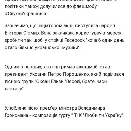
політики також долучилися до флешмобу
#СлухайУкраїнське.
Зазначимо, що ініціатором акції виступила нардеп
Вікторія Сюмар. Вона закликала користувачів мережі
зробити так, щоб, у стрічці Facebook "хоча б один день
стало більше української музики".
Одним з перших, хто підтримав флешмоб, став
президент України Петро Порошенко, який поділився
піснею групи "Океан Ельзи "Веселі, брате, часи
настали".
Улюблена пісня прем'єр-міністра Володимира
Гройсмана - композиція гурту " ТІК "Люби ти Україну".