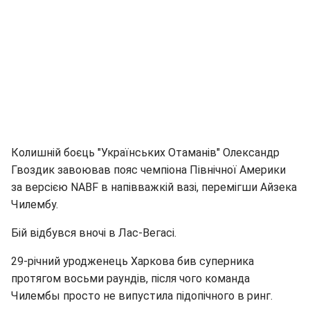
Колишній боєць "Українських Отаманів" Олександр
Гвоздик завоював пояс чемпіона Північної Америки
за версією NABF в напівважкій вазі, перемігши Айзека
Чилембу.
Бій відбувся вночі в Лас-Вегасі.
29-річний уродженець Харкова бив суперника
протягом восьми раундів, після чого команда
Чилембы просто не випустила підопічного в ринг.