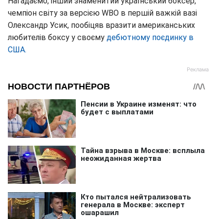
Нагадаємо, інший знаменитий український боксер,
чемпіон світу за версією WBO в першій важкій вазі
Олександр Усик, пообіцяв вразити американських
любителів боксу у своєму
дебютному поєдинку в
США.