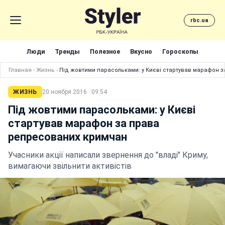
rbc.ua
Люди
Тренды
Полезное
Вкусно
Гороскопы
Главная
›
Жизнь
›
Під жовтими парасольками: у Києві стартував марафон 
ЖИЗНЬ
20 ноября 2016 · 09:54
Під жовтими парасольками: у Києві
стартував марафон за права
репресованих кримчан
Учасники акції написали звернення до "владі" Криму,
вимагаючи звільнити активістів