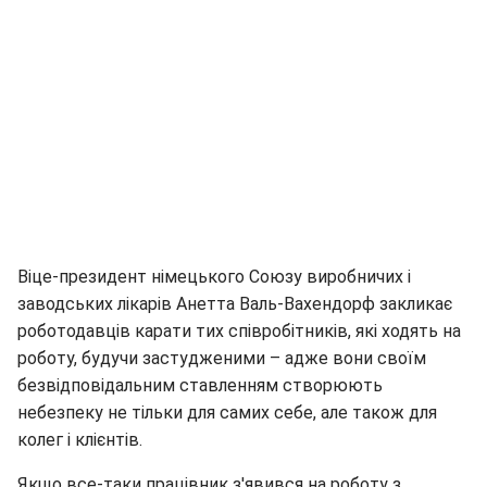
Віце-президент німецького Союзу виробничих і
заводських лікарів Анетта Валь-Вахендорф закликає
роботодавців карати тих співробітників, які ходять на
роботу, будучи застудженими – адже вони своїм
безвідповідальним ставленням створюють
небезпеку не тільки для самих себе, але також для
колег і клієнтів.
Якщо все-таки працівник з'явився на роботу з