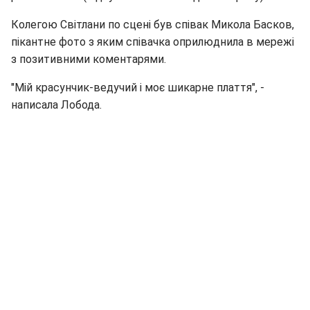
Колегою Світлани по сцені був співак Микола Басков,
пікантне фото з яким співачка оприлюднила в мережі
з позитивними коментарями.
"Мій красунчик-ведучий і моє шикарне плаття", -
написала Лобода.