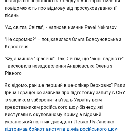
Instagramm порівнюють Лободу з Ані Лорак і масово
повідомляють про відмову від прослуховування її
пісень.
"Ах, світла, Світла", - написав киянин Pavel Nekrasov.
"Не соромно?" – поцікавилася Ольга Бовсуновська з
Коростеня.
"Фу, знайшла "красеня". Так, Світла, що "акції падають",
- висловила незадоволення Андрієвська Олена з
Рівного.
Як відомо, раніше перший віце-спікер Верховної Ради
Ірина Геращенко заявила про підготовку запиту в СБУ
із закликом заборонити в'їзд в Україну всім
представникам російського шоу-бізнесу, які
виступали в окупованому Криму, а відомий
український політик-дисидент Левко Лук'яненко
підтримав бойкот виступів діячів російського шоу-