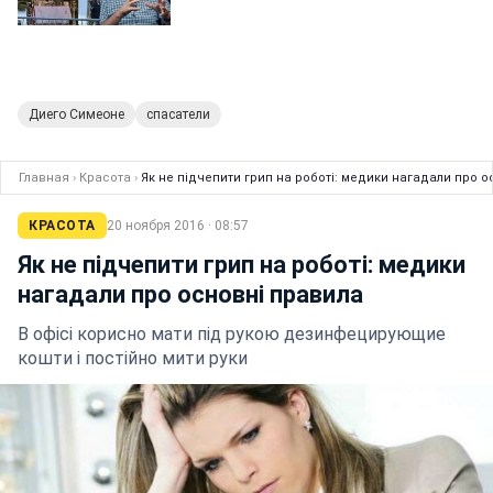
Диего Симеоне
спасатели
Главная
›
Красота
›
Як не підчепити грип на роботі: медики нагадали про 
КРАСОТА
20 ноября 2016 · 08:57
Як не підчепити грип на роботі: медики
нагадали про основні правила
В офісі корисно мати під рукою дезинфецирующие
кошти і постійно мити руки