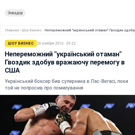
Эквадор
Главная
›
Шоу бизнес
›
Непереможний "український отаман" Гвоздик здоб
ШОУ БИЗНЕС
20 ноября 2016 · 09:22
Непереможний "український отаман"
Гвоздик здобув вражаючу перемогу в
США
Український боксер бив суперника в Лас-Вегасі, поки
той не попросив про помилування