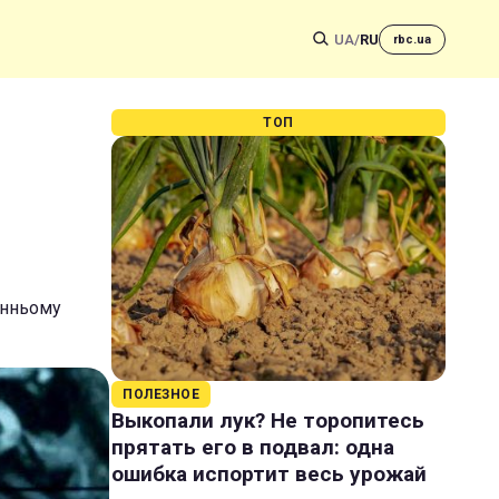
UA
/
RU
rbc.ua
ТОП
анньому
ПОЛЕЗНОЕ
Выкопали лук? Не торопитесь
прятать его в подвал: одна
ошибка испортит весь урожай