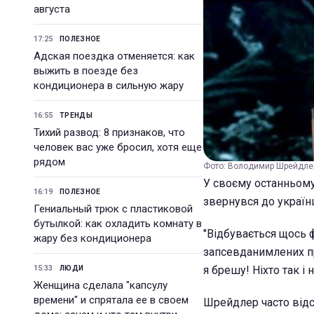
августа
17:25
ПОЛЕЗНОЕ
Адская поездка отменяется: как
выжить в поезде без
кондиционера в сильную жару
16:55
ТРЕНДЫ
Тихий развод: 8 признаков, что
человек вас уже бросил, хотя еще
рядом
Фото: Володимир Шрейдлер 
У своєму останньом
16:19
ПОЛЕЗНОЕ
звернувся до українц
Гениальный трюк с пластиковой
бутылкой: как охладить комнату в
"Відбувається щось 
жару без кондиционера
запсевданимлених про
15:33
я брешу! Ніхто так і
ЛЮДИ
Женщина сделала "капсулу
времени" и спрятала ее в своем
Шрейдлер часто відс