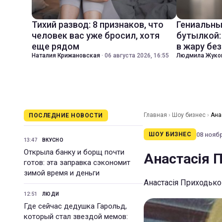
Тихий развод: 8 признаков, что
Гениальны
человек вас уже бросил, хотя
бутылкой:
еще рядом
в жару бе
Наталия Крижановская
·
06 августа 2026, 16:55
Людмила Жуко
Главная
›
Шоу бизнес
›
Ана
ПОСЛЕДНИЕ НОВОСТИ
08 ноябр
ШОУ БИЗНЕС
13:47
ВКУСНО
Открыла банку и борщ почти
Анастасія 
готов: эта заправка сэкономит
зимой время и деньги
Анастасія Приходько
12:51
ЛЮДИ
Где сейчас дедушка Гарольд,
который стал звездой мемов: