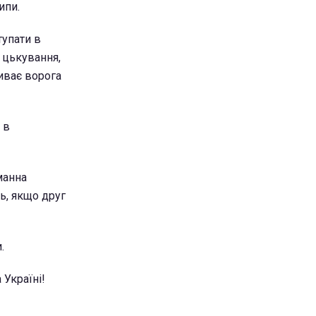
ипи.
тупати в
 цькування,
биває ворога
 в
манна
ь, якщо друг
.
 Україні!