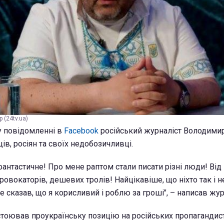
(24tv.ua)
у повідомленні в
Facebook
російський журналіст Володим
ів, росіян та своїх недобозичливці.
фантастичне! Про мене раптом стали писати різні люди! Від
вокаторів, дешевих тролів! Найцікавіше, що ніхто так і н
 не сказав, що я корисливий і роблю за гроші", – написав жур
тоював проукраїнську позицію на російських пропагандис