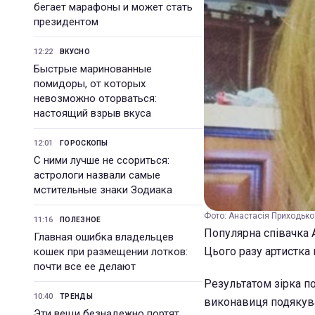
бегает марафоны и может стать
президентом
12:22
ВКУСНО
Быстрые маринованные
помидоры, от которых
невозможно оторваться:
настоящий взрыв вкуса
12:01
ГОРОСКОПЫ
С ними лучше не ссориться:
астрологи назвали самые
мстительные знаки Зодиака
Фото: Анастасія Приходько
11:16
ПОЛЕЗНОЕ
Популярна співачка 
Главная ошибка владельцев
Цього разу артистка
кошек при размещении лотков:
почти все ее делают
Результатом зірка по
10:40
ТРЕНДЫ
виконавиця подякувал
Эти вещи безнадежно портят