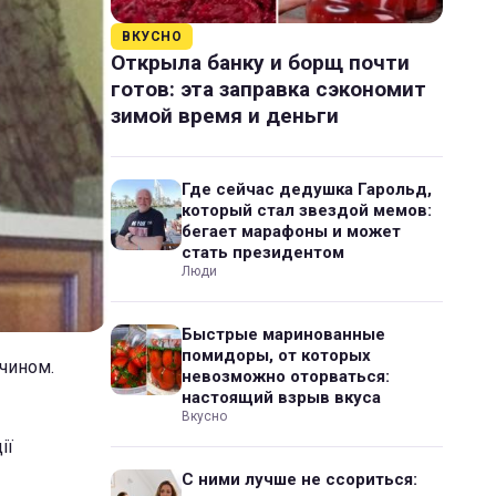
ВКУСНО
Открыла банку и борщ почти
готов: эта заправка сэкономит
зимой время и деньги
Где сейчас дедушка Гарольд,
который стал звездой мемов:
бегает марафоны и может
стать президентом
Люди
Быстрые маринованные
помидоры, от которых
 чином.
невозможно оторваться:
настоящий взрыв вкуса
Вкусно
ії
С ними лучше не ссориться: