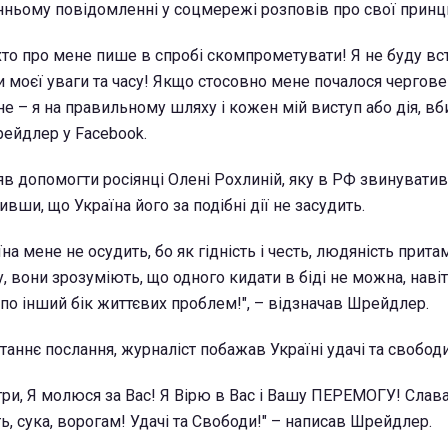
танньому повідомленні у соцмережі розповів про свої принц
 хто про мене пише в спробі скомпрометувати! Я не буду вс
и моєї уваги та часу! Якщо стосовно мене почалося чергове
не – я на правильному шляху і кожен мій виступ або дія, в
рейдлер у Facebook.
яв допомогти росіянці Олені Рохлиній, яку в РФ звинуватив
ивши, що Україна його за подібні дії не засудить.
на мене не осудить, бо як гідність і честь, людяність прита
 вони зрозуміють, що одного кидати в біді не можна, навіт
 по інший бік життєвих проблем!", – відзначав Шрейдлер.
аннє послання, журналіст побажав Україні удачі та свободи
стри, Я молюся за Вас! Я Вірю в Вас і Вашу ПЕРЕМОГУ! Слава
, сука, ворогам! Удачі та Свободи!" – написав Шрейдлер.