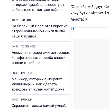
интерьер: дизайнеры советуют
"Спасибі, мій друг, 
избавиться от них уже сейчас
хочу бути світлою. І 
Анастасія.
10:24
ВКУСНО
На Яблочный Спас: этот пирог из
старой кулинарной книги пекли
наши бабушки
09:56
ПОЛЕЗНОЕ
Аномальная жара сжигает грядки:
4 эффективных способа спасти
овощи от гибели
08:43
ТРЕНДЫ
Маникюр, который выбирают
миллионерши: как сделать
трендовые "голые ногти" дома
08:02
ТРЕНДЫ
Справится только самый умный: