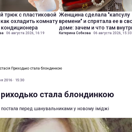
й трюк с пластиковой
Женщина сделала "капсулу
 как охладить комнату
времени" и спрятала ее в св
з кондиционера
доме: зачем и что там внутр
ва
·
06 августа 2026, 16:19
Катерина Собкова
·
06 августа 2026, 15:33
стасія Приходько стала блондинкою
я 2016 · 15:30
Приходько стала блондинкою
 постала перед шанувальниками у новому іміджі