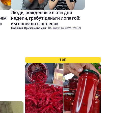
Люди, рожденные в эти дни
оем
недели, гребут деньги лопатой:
и
им повезло с пеленок
Наталия Крижановская
·
06 августа 2026, 20:59
ТОП