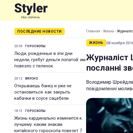
Главная
›
Жизнь
›
Журналіс
ПОСЛЕДНИЕ НОВОСТИ
08 ноября 2016
ЖИЗНЬ
20:59
ГОРОСКОПЫ
Люди, рожденные в эти дни
Журналіст 
недели, гребут деньги лопатой: им
посланні зв
повезло с пеленок
20:12
ВКУСНО
Володимир Шрейдлер,
Открываешь банку и уже не
повідомленні моливс
остановиться: как закрыть
кабачки в соусе сацебели
18:13
ГОРОСКОПЫ
Жизнь кардинально изменится к
лучшему: каким знакам
китайского гороскопа повезет 7