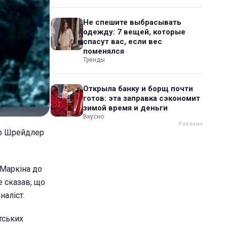
Не спешите выбрасывать
одежду: 7 вещей, которые
спасут вас, если вес
поменялся
Тренды
Открыла банку и борщ почти
готов: эта заправка сэкономит
зимой время и деньги
Вкусно
ир Шрейдлер
 Маркіна до
е сказав, що
наліст.
тських