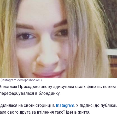
 (instagram.com/prikhodko1)
Анастасія Приходько знову здивувала своїх фанатів новим
 перефарбувалася в блондинку.
ділилася на своїй сторінці в
Instagram
. У підписі до публікац
а свого друга за втілення такої ідеї в життя.