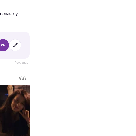
 помер у
🔗
VB