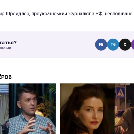
р Шрейдлер, проукраїнський журналіст з РФ, несподівано
татья?
FB
TG
X
узьями