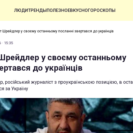
ЛЮДИ
ТРЕНДЫ
ПОЛЕЗНОЕ
ВКУСНО
ГОРОСКОПЫ
т Шрейдлер у своєму останньому посланні звертався до українців
 · 15:35
Шрейдлер у своєму останньому
ертався до українців
 російський журналіст з проукраїнською позицією, в ост
я за Україну