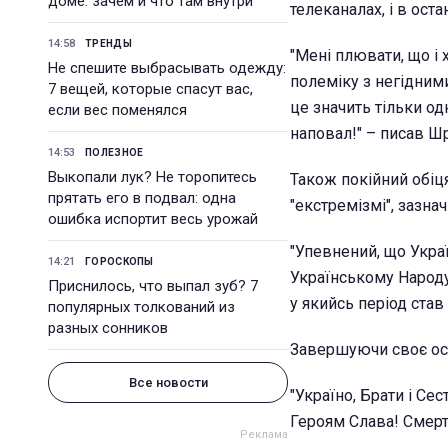
доме: зачем и что там внутри
телеканалах, і в ос
14:58
ТРЕНДЫ
"Мені плювати, що і
Не спешите выбрасывать одежду:
полеміку з негідним
7 вещей, которые спасут вас,
це значить тільки од
если вес поменялся
наповал!" – писав Ш
14:53
ПОЛЕЗНОЕ
Выкопали лук? Не торопитесь
Також покійний обіц
прятать его в подвал: одна
"екстремізмі", зазнач
ошибка испортит весь урожай
"Упевнений, що Украї
14:21
ГОРОСКОПЫ
Українському Народу,
Приснилось, что выпал зуб? 7
у якийсь період став
популярных толкований из
разных сонников
Завершуючи своє ост
Все новости
"Україно, Брати і Се
Героям Слава! Смерть