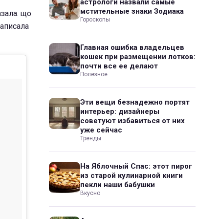
астрологи назвали самые
мстительные знаки Зодиака
азала. що
Гороскопы
 написала
Главная ошибка владельцев
кошек при размещении лотков:
почти все ее делают
Полезное
Эти вещи безнадежно портят
интерьер: дизайнеры
советуют избавиться от них
уже сейчас
Тренды
На Яблочный Спас: этот пирог
из старой кулинарной книги
пекли наши бабушки
Вкусно