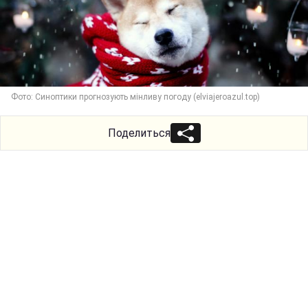
Фото: Синоптики прогнозують мінливу погоду (elviajeroazul.top)
Поделиться