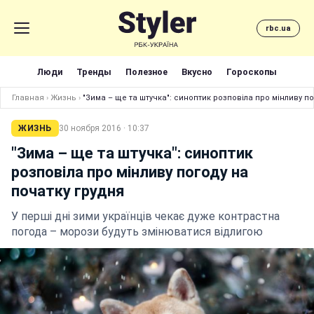
rbc.ua
Люди
Тренды
Полезное
Вкусно
Гороскопы
Главная
›
Жизнь
›
"Зима – ще та штучка": синоптик розповіла про мінливу п
ЖИЗНЬ
30 ноября 2016 · 10:37
"Зима – ще та штучка": синоптик
розповіла про мінливу погоду на
початку грудня
У перші дні зими українців чекає дуже контрастна
погода – морози будуть змінюватися відлигою