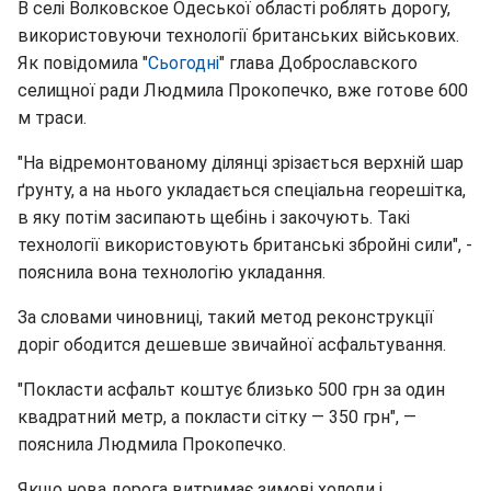
В селі Волковское Одеської області роблять дорогу,
використовуючи технології британських військових.
Як повідомила "
Сьогодні
" глава Доброславского
селищної ради Людмила Прокопечко, вже готове 600
м траси.
"На відремонтованому ділянці зрізається верхній шар
ґрунту, а на нього укладається спеціальна георешітка,
в яку потім засипають щебінь і закочують. Такі
технології використовують британські збройні сили", -
пояснила вона технологію укладання.
За словами чиновниці, такий метод реконструкції
доріг ободится дешевше звичайної асфальтування.
"Покласти асфальт коштує близько 500 грн за один
квадратний метр, а покласти сітку — 350 грн", —
пояснила Людмила Прокопечко.
Якщо нова дорога витримає зимові холоди і