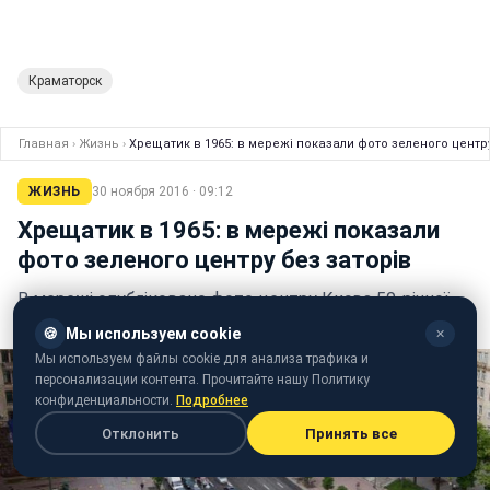
Краматорск
Главная
›
Жизнь
›
Хрещатик в 1965: в мережі показали фото зеленого центру
ЖИЗНЬ
30 ноября 2016 · 09:12
Хрещатик в 1965: в мережі показали
фото зеленого центру без заторів
В мережі опубліковано фото центру Києва 50-річної
давності
🍪
Мы используем cookie
✕
Мы используем файлы cookie для анализа трафика и
персонализации контента. Прочитайте нашу Политику
конфиденциальности.
Подробнее
Отклонить
Принять все