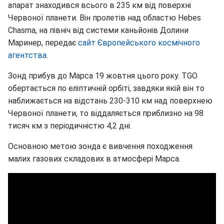
апарат знаходився всього в 235 км від поверхні
Червоної планети. Він пролетів над областю Hebes
Chasma, на північ від системи каньйонів Долини
Маринер, передає
сайт Європейського космічного
агентства
.
Зонд прибув до Марса 19 жовтня цього року. TGO
обертається по еліптичній орбіті, завдяки якій він то
наближається на відстань 230-310 км над поверхнею
Червоної планети, то віддаляється приблизно на 98
тисяч км з періодичністю 4,2 дні.
Основною метою зонда є вивчення походження
малих газових складових в атмосфері Марса.