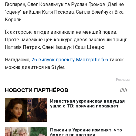
Гаспарян, Олег Ковальчук та Руслан Громов. Далі не
"сцену" вийшли Катя Пєскова, Світла Білейчук і Віка
Король.
Їх акторські етюди викликали не менший подив.
Проте найважче цей конкурс дався заключній трійці:
Наталія Петрик, Олені Іващук і Саші Швецю.
Нагадаємо,
26 випуск проекту МастерШеф 6
також
можна дивитися на Styler.