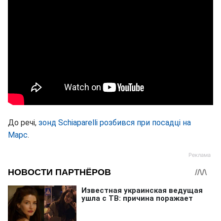
До речі,
зонд Schiaparelli розбився при посадці на
Марс
.