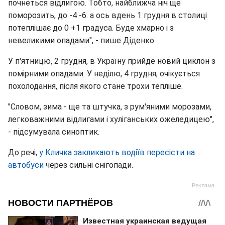
почнеться відлигою. Тобто, найближча ніч ще
поморозить, до -4 -6. а ось вдень 1 грудня в столиці
потеплішає до 0 +1 градуса. Буде хмарно і з
невеликими опадами", - пише Діденко.
У п'ятницю, 2 грудня, в Україну прийде новий циклон з
помірними опадами. У неділю, 4 грудня, очікується
похолодання, після якого стане трохи тепліше.
"Словом, зима - ще та штучка, з рум'яними морозами,
легковажними відлигами і хуліганських ожеледицею",
- підсумувала синоптик.
До речі,
у Кличка закликають водіїв пересісти на
автобуси
через сильні снігопади.