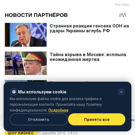
🍪
Мы используем cookie
✕
Мы используем файлы cookie для анализа трафика и
персонализации контента. Прочитайте нашу Политику
конфиденциальности.
Подробнее
Отклонить
Принять все
Главная
›
Шоу бизнес
›
Kiev forever: літні "київські амазонки" заряджають 
ШОУ БИЗНЕС
05 декабря 2016 · 14:13