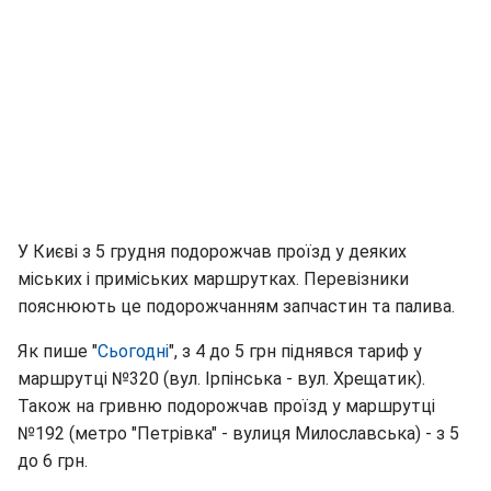
У Києві з 5 грудня подорожчав проїзд у деяких
міських і приміських маршрутках. Перевізники
пояснюють це подорожчанням запчастин та палива.
Як пише "
Сьогодні
", з 4 до 5 грн піднявся тариф у
маршрутці №320 (вул. Ірпінська - вул. Хрещатик).
Також на гривню подорожчав проїзд у маршрутці
№192 (метро "Петрівка" - вулиця Милославська) - з 5
до 6 грн.