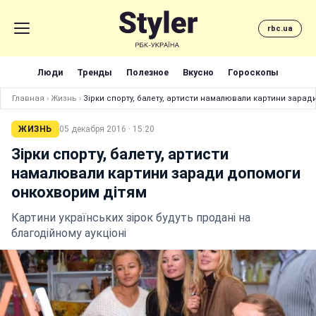
rbc.ua
Люди
Тренды
Полезное
Вкусно
Гороскопы
Главная
›
Жизнь
›
Зірки спорту, балету, артисти намалювали картини зара
ЖИЗНЬ
05 декабря 2016 · 15:20
Зірки спорту, балету, артисти
намалювали картини заради допомоги
онкохворим дітям
Картини українських зірок будуть продані на
благодійному аукціоні