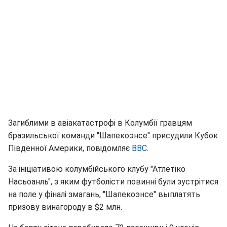
Загиблими в авіакатастрофі в Колумбії гравцям
бразильської команди "Шапекоэнсе" присудили Кубок
Південної Америки, повідомляє
BBC
.
За ініціативою колумбійського клубу "Атлетіко
Насьоанль", з яким футболісти повинні були зустрітися
на поле у фіналі змагань, "Шапекоэнсе" выплатять
призову винагороду в $2 млн.