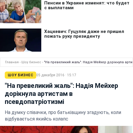
Главная
›
Шоу бизнес
›
"На превеликий жаль": Надія Мейхер дорікнула арти
ШОУ БИЗНЕС
05 декабря 2016 · 15:17
"На превеликий жаль": Надія Мейхер
дорікнула артистам в
псевдопатріотизмі
На думку співачки, про батьківщину згадують, коли
відбувається якийсь колапс