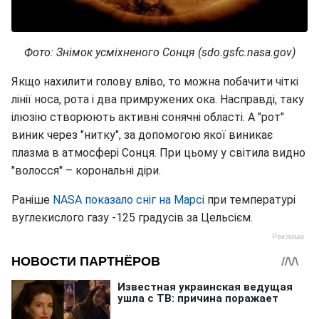
Фото: Знімок усміхненого Сонця (sdo.gsfc.nasa.gov)
Якщо нахилити голову вліво, то можна побачити чіткі
лінії носа, рота і два примружених ока. Насправді, таку
ілюзію створюють активні сонячні області. А "рот"
виник через "нитку", за допомогою якої виникає
плазма в атмосфері Сонця. При цьому у світила видно
"волосся" – корональні діри.
Раніше
NASA показало сніг на Марсі
при температурі
вуглекислого газу -125 градусів за Цельсієм.