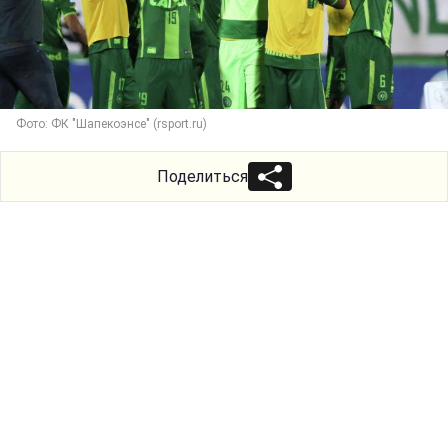
Фото: ФК "Шапекоэнсе" (rsport.ru)
Поделиться