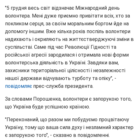
"5 грудня весь світ відзначає Міжнародний день
волонтера. Мені дуже приємно привітати всіх, хто за
покликом серця, за своїм моральним боргом йде на
допомогу іншим. Вже кілька років поспіль волонтери
надихають і окриляють на життєстверджуючі зміни в
суспільстві. Саме під час Революції Гідності та
російської агресії зародилася і отримала нові форми
волонтерська діяльність в Україні. Завдяки вам,
захисники територіальної цілісності і незалежності
нашої держави відчувають турботу та опіку", -
повідомляє
прес-служба президента.
За словами Порошенка, волонтери є запорукою того,
що Україна буде успішною країною.
"Переконаний, що разом ми побудуємо процвітаючу
Україну, тому що ваша сила духу і незламний характер
є запорукою того", - сказано в повідомленні.