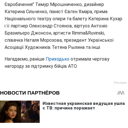
Євробачення" Тимур Мірошниченко, дизайнер
Катерина Сільченко, піаніст Євген Хмара, прима
Національного театру опери та балету Катерина Кухар
і її партнер Олександр Стоянов, віртуоз Антоніо
Бразильєро Джонсон, артисти Rimma&Ruvinski,
співачка Наталя Морозова, президент Української
Асоціації Художників Тетяна Рылина та інші
Нагадаємо, раніше
Приходько
отримала чергову
нагороду за підтримку бійців АТО.