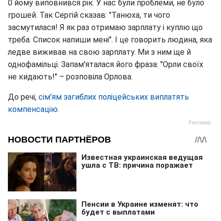
0 йому виповнився рік. У нас були проблеми, не було
грошей. Так Сергій сказав: "Танюха, ти чого
засмутилася! Я як раз отримаю зарплату і куплю що
треба. Список напиши мені". І це говорить людина, яка
ледве виживав на свою зарплату. Ми з ним ще й
однофамільці. Запам'яталася його фраза: "Орли своїх
не кидають!" – розповіла Орлова.
До речі,
сім'ям загиблих поліцейських виплатять
компенсацію
.