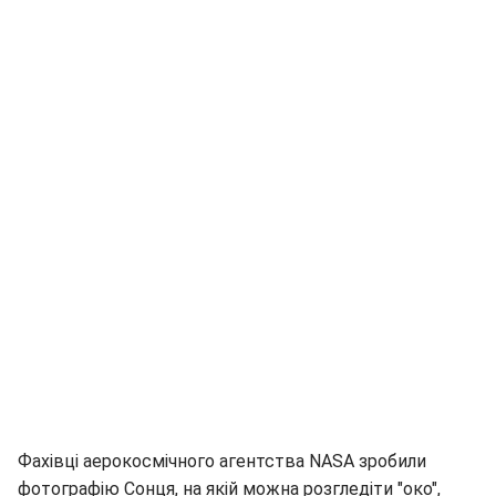
Фахівці аерокосмічного агентства NASA зробили
фотографію Сонця, на якій можна розгледіти "око",