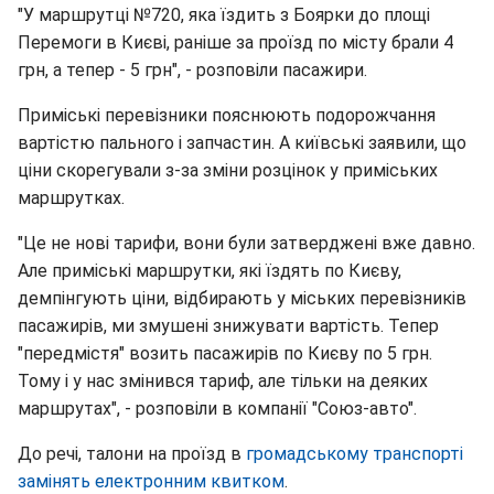
"У маршрутці №720, яка їздить з Боярки до площі
Перемоги в Києві, раніше за проїзд по місту брали 4
грн, а тепер - 5 грн", - розповіли пасажири.
Приміські перевізники пояснюють подорожчання
вартістю пального і запчастин. А київські заявили, що
ціни скорегували з-за зміни розцінок у приміських
маршрутках.
"Це не нові тарифи, вони були затверджені вже давно.
Але приміські маршрутки, які їздять по Києву,
демпінгують ціни, відбирають у міських перевізників
пасажирів, ми змушені знижувати вартість. Тепер
"передмістя" возить пасажирів по Києву по 5 грн.
Тому і у нас змінився тариф, але тільки на деяких
маршрутах", - розповіли в компанії "Союз-авто".
До речі, талони на проїзд в
громадському транспорті
замінять електронним квитком
.