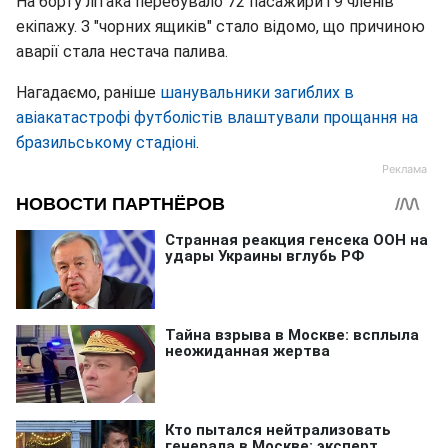
На борту літака перебувало 72 пасажири і 9 членів
екіпажу. З "чорних ящиків" стало відомо, що причиною
аварії стала нестача палива.
Нагадаємо, раніше
шанувальники загиблих в
авіакатастрофі футболістів влаштували прощання на
бразильському стадіоні
.