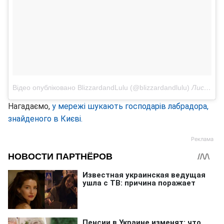
Відео опубліковано BlizzardandLulu (@blizzardandlulu)
Лис 6 2016 о 5:07 PST
Нагадаємо,
у мережі шукають господарів лабрадора,
знайденого в Києві.