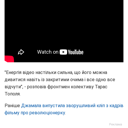
"Енергія відео настільки сильна, що його можна
дивитися навіть із закритими очима і все одно все
відчути", - розповів фронтмен колективу Тарас
Тополя.
Раніше
Джамала випустила зворушливий кліп з кадрів
фільму про революціонерку
.