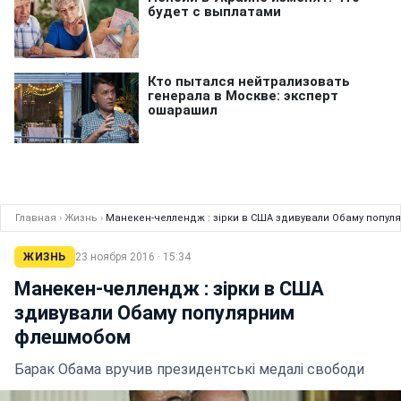
Главная
›
Жизнь
›
Манекен-челлендж : зірки в США здивували Обаму попу
ЖИЗНЬ
23 ноября 2016 · 15:34
Манекен-челлендж : зірки в США
здивували Обаму популярним
флешмобом
Барак Обама вручив президентські медалі свободи