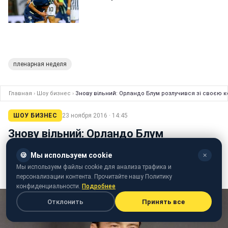
пленарная неделя
Главная
›
Шоу бизнес
›
Знову вільний: Орландо Блум розлучився зі своєю 
ШОУ БИЗНЕС
23 ноября 2016 · 14:45
Знову вільний: Орландо Блум
розлучився зі своєю коханою
🍪
Мы используем cookie
✕
Зірка фільму "Пірати карибського моря" сам поставив
Мы используем файлы cookie для анализа трафика и
крапку у відносинах
персонализации контента. Прочитайте нашу Политику
конфиденциальности.
Подробнее
Отклонить
Принять все