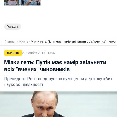
Госдолг
Главная
›
Жизнь
›
Мізки геть: Путін має намір звільнити всіх "вчених" чинов
ЖИЗНЬ
23 ноября 2016 · 15:32
Мізки геть: Путін має намір звільнити
всіх "вчених" чиновників
Президент Росії не допускає суміщення держслужби і
наукової діяльності