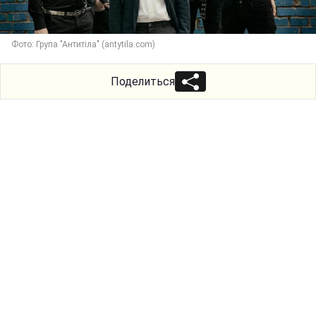
Фото: Група "Антитіла" (antytila.com)
Поделиться