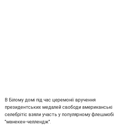
В Білому домі під час церемонії вручення
президентських медалей свободи американські
селебрітіс взяли участь у популярному флешмобі
"манекен-челлендж".