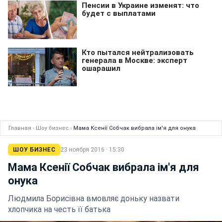
Главная
›
Шоу бизнес
›
Мама Ксенії Собчак вибрала ім'я для онука
ШОУ БИЗНЕС
23 ноября 2016 · 15:30
Мама Ксенії Собчак вибрала ім'я для
онука
Людмила Борисівна вмовляє доньку назвати
хлопчика на честь її батька