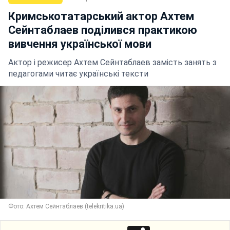
Кримськотатарський актор Ахтем
Сейнтаблаев поділився практикою
вивчення української мови
Актор і режисер Ахтем Сейнтаблаев замість занять з
педагогами читає українські тексти
Фото: Ахтем Сейнтаблаев (telekritika.ua)