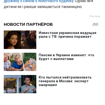
дружину з сином з пологового будинку
. Однак ім'я
дитини як і раніше залишається таємницею.