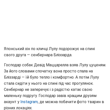
Японський хін по кличці Лулу подорожує на спині
свого друга — сенбернара Бліззарда.
Господар собак Девід Маццарелла взяв Лулу цуценям.
За його словами спочатку вона просто спала на
Бліззарді — їй було тепло і комфортно. А потім Лулу
стала сидіти у нього на спині під час прогулянок.
Сенбернар не заперечує і з радістю катає свою
маленьку подругу. Господар завів кращим друзям
акаунт у
Instagram
, де можна побачити фото тварин в
різних локаціях.