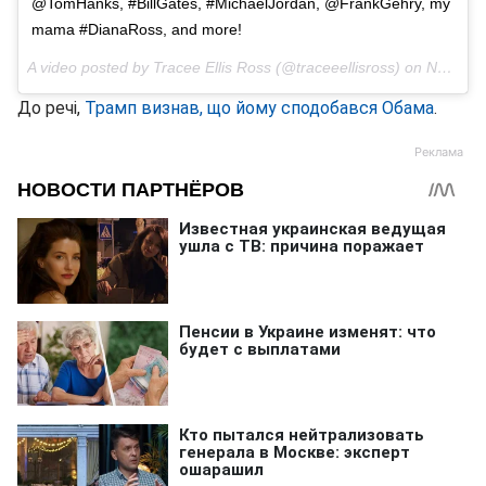
@TomHanks, #BillGates, #MichaelJordan, @FrankGehry, my
mama #DianaRoss, and more!
A video posted by Tracee Ellis Ross (@traceeellisross) on
Nov 22, 2016 о 11:44am PST
До речі,
Трамп визнав, що йому сподобався Обама
.