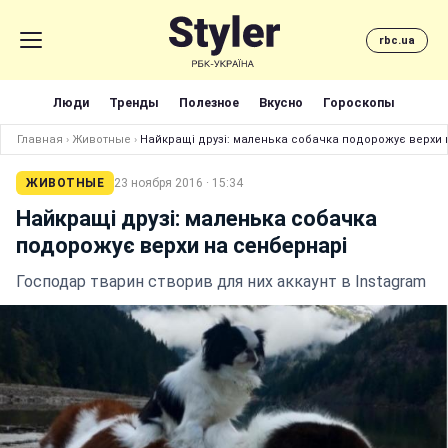
rbc.ua
Люди
Тренды
Полезное
Вкусно
Гороскопы
Главная
›
Животные
›
Найкращі друзі: маленька собачка подорожує верхи 
ЖИВОТНЫЕ
23 ноября 2016 · 15:34
Найкращі друзі: маленька собачка
подорожує верхи на сенбернарі
Господар тварин створив для них аккаунт в Instagram