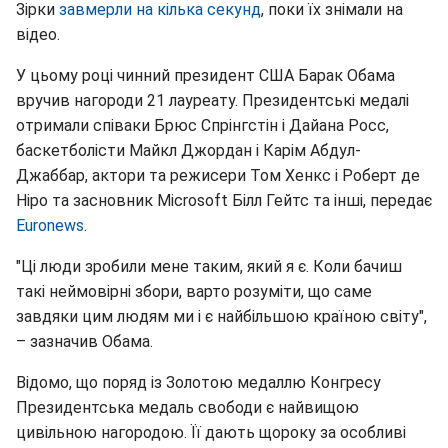
Зірки
завмерли на кілька секунд
, поки їх знімали на
відео.
У цьому році чинний президент США Барак Обама
вручив нагороди 21 лауреату. Президентські медалі
отримали співаки Брюс Спрінгстін і Дайана Росс,
баскетболісти Майкл Джордан і Карім Абдул-
Джаббар, актори та режисери Том Хенкс і Роберт де
Ніро та засновник Microsoft Білл Гейтс та інші, передає
Euronews
.
"Ці люди зробили мене таким, який я є. Коли бачиш
такі неймовірні збори, варто розуміти, що саме
завдяки цим людям ми і є найбільшою країною світу",
– зазначив Обама.
Відомо, що поряд із Золотою медаллю Конгресу
Президентська медаль свободи є найвищою
цивільною нагородою. Її дають щороку за особливі