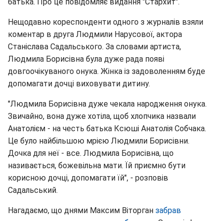
батька. Про це повідомляє видання "Стархит".
Нещодавно кореспонденти одного з журналів взяли
коментар в друга Людмили Нарусової, актора
Станіслава Садальського. За словами артиста,
Людмила Борисівна була дуже рада появі
довгоочікуваного онука. Жінка із задоволенням буде
допомагати дочці виховувати дитину.
"Людмила Борисівна дуже чекала народження онука.
Звичайно, вона дуже хотіла, щоб хлопчика назвали
Анатолієм - на честь батька Ксюші Анатолія Собчака.
Це було найбільшою мрією Людмили Борисівни.
Дочка для неї - все. Людмила Борисівна, що
називається, божевільна мати. Їй приємно бути
корисною дочці, допомагати їй", - розповів
Садальський.
Нагадаємо, що днями Максим Віторган
забрав