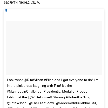
заслуги перед США.
Look what @RitaWilson #Ellen and I got everyone to do! I'm
in the pink dress laughing with Rita! It's the
#MannequinChallenge, Presidential Medal of Freedom
Edition at the @WhiteHouse!! Starring #RobertDeNiro,
@RitaWilson, @TheEllenShow, @KareemAbdulJabbar_33,