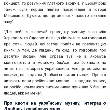
концерт, то розуміння платного входу є. У цьому році
також була перша платна презентація в історії
Миколаїва. Думаю, що ця звичка - просто питання
часу".
“Для себе я зазвичай проводжу умовну лінію між
Харковом та Одесою: все, що північніше, ми говоримо
про сотні людей, які готові прийти на презентацію
книги. А там, де південь та схід, то говоримо про
десятки людей. Але справа тут не в якомусь
менталітеті, а в мовному бар'єрі. Там більшість не
читає і не говорить українською. Але це зовсім не
означає, що люди на Донбасі не читають книг. Просто
читають вони російською мовою. І, швидше за все,
на російськомовного письменника прийшло б більше
людей, ніж на мене".
Про квоти на українську музику, інтеграцію
Донбасу і українську мову