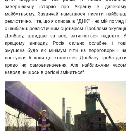
завершальну історію про Україну в далекому
майбутньому. Зазвичай намагаюся писати найбільш
реалістично. І те, що я описав в "ДНК" - на мій погляд і
є найбільш реалістичним сценарієм. Проблема окупації
Донбасу, швидше за все, затягнеться надовго. У
кращому випадку, Росія сильно ослабне, і тоді
змушена буде як мінімум піти на переговори і на
поступки. А коли це станеться, Донбасу треба дати
право на самовизначення. Але найближчим часом
навряд чи щось в регіоні зміниться".