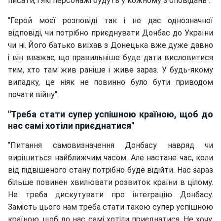
писати, і які персонажі будуть у кожному з оповідань".
“Герой моєї розповіді так і не дає однозначної
відповіді, чи потрібно приєднувати Донбас до України
чи ні. Його батько виїхав з Донецька вже дуже давно
і він вважає, що правильніше буде дати висловитися
тим, хто там жив раніше і живе зараз. У будь-якому
випадку, це ніяк не повинно було бути приводом
почати війну".
"Треба стати супер успішною країною, щоб до
нас самі хотіли приєднатися"
“Питання самовизначення Донбасу навряд чи
вирішиться найближчим часом. Але настане час, коли
від підвішеного стану потрібно буде відійти. Нас зараз
більше повинен хвилювати розвиток країни в цілому.
Не треба дискутувати про інтеграцію Донбасу.
Замість цього нам треба стати такою супер успішною
країною, щоб до нас самі хотіли приєднатися. Не хочу,