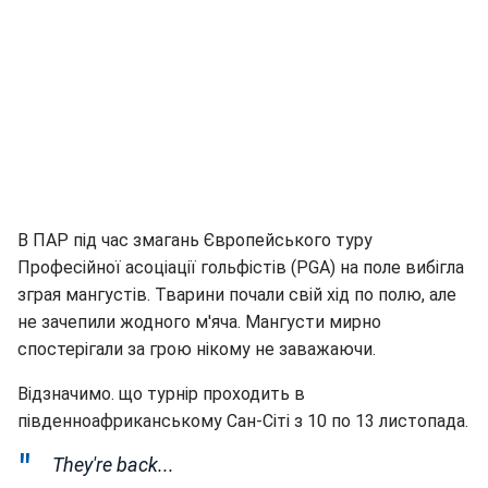
В ПАР під час змагань Європейського туру
Професійної асоціації гольфістів (PGA) на поле вибігла
зграя мангустів. Тварини почали свій хід по полю, але
не зачепили жодного м'яча. Мангусти мирно
спостерігали за грою нікому не заважаючи.
Відзначимо. що турнір проходить в
південноафриканському Сан-Сіті з 10 по 13 листопада.
They're back...