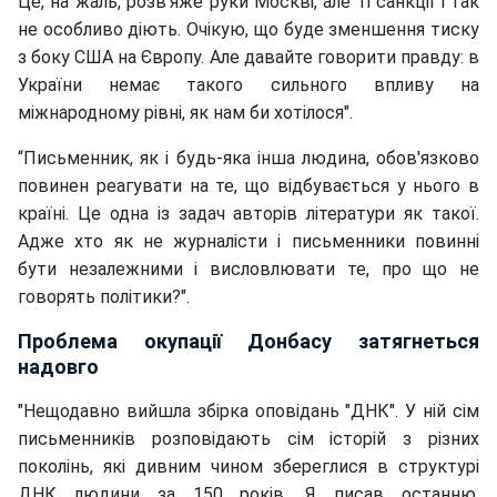
Це, на жаль, розв'яже руки Москві, але ті санкції і так
не особливо діють. Очікую, що буде зменшення тиску
з боку США на Європу. Але давайте говорити правду: в
України немає такого сильного впливу на
міжнародному рівні, як нам би хотілося".
“Письменник, як і будь-яка інша людина, обов'язково
повинен реагувати на те, що відбувається у нього в
країні. Це одна із задач авторів літератури як такої.
Адже хто як не журналісти і письменники повинні
бути незалежними і висловлювати те, про що не
говорять політики?".
Проблема окупації Донбасу затягнеться
надовго
"Нещодавно вийшла збірка оповідань "ДНК". У ній сім
письменників розповідають сім історій з різних
поколінь, які дивним чином збереглися в структурі
ДНК людини за 150 років. Я писав останню,