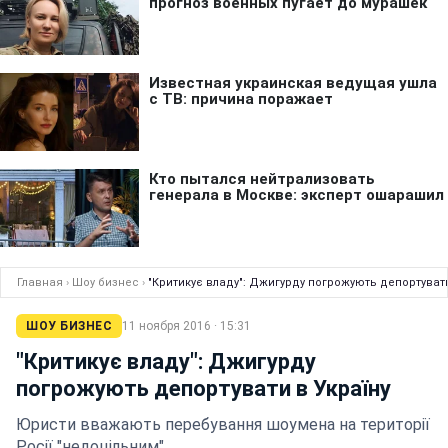
Главная
›
Шоу бизнес
›
"Критикує владу": Джигурду погрожують депортувати
ШОУ БИЗНЕС
11 ноября 2016 · 15:31
"Критикує владу": Джигурду
погрожують депортувати в Україну
Юристи вважають перебування шоумена на території
Росії "недоцільним"