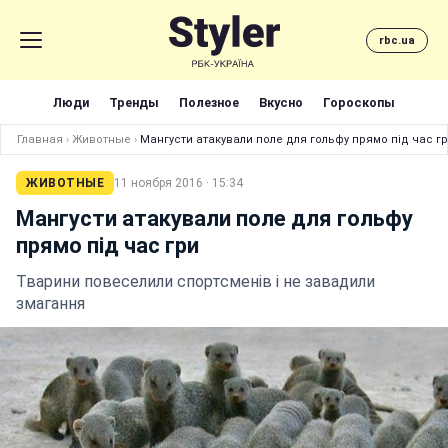
rbc.ua
Люди
Тренды
Полезное
Вкусно
Гороскопы
Главная
›
Животные
›
Мангусти атакували поле для гольфу прямо під час г
ЖИВОТНЫЕ
11 ноября 2016 · 15:34
Мангусти атакували поле для гольфу
прямо під час гри
Тварини повеселили спортсменів і не завадили
змагання