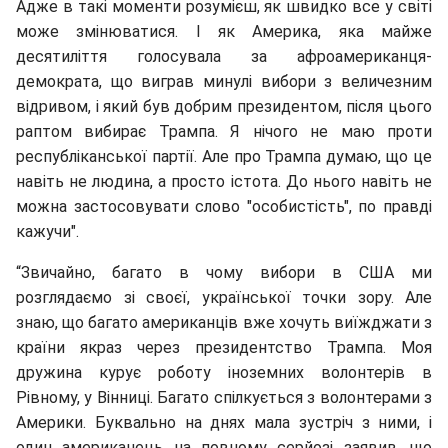
Адже в такі моменти розумієш, як швидко все у світі
може змінюватися. І як Америка, яка майже
десятиліття голосувала за афроамериканця-
демократа, що виграв минулі вибори з величезним
відривом, і який був добрим президентом, після цього
раптом вибирає Трампа. Я нічого не маю проти
республіканської партії. Але про Трампа думаю, що це
навіть не людина, а просто істота. До нього навіть не
можна застосовувати слово "особистість", по правді
кажучи".
“Звичайно, багато в чому вибори в США ми
розглядаємо зі своєї, української точки зору. Але
знаю, що багато американців вже хочуть виїжджати з
країни якраз через президентство Трампа. Моя
дружина курує роботу іноземних волонтерів в
Рівному, у Вінниці. Багато спілкується з волонтерами з
Америки. Буквально на днях мала зустріч з ними, і
один американець на повному серйозі заявив, що