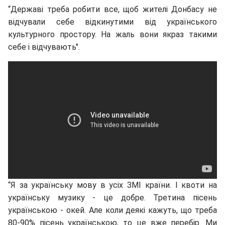
“Державі треба робити все, щоб жителі Донбасу не
відчували себе відкинутими від українського
культурного простору. На жаль вони якраз такими
себе і відчувають".
“Я за українську мову в усіх ЗМІ країни. І квоти на
українську музику - це добре. Третина пісень
українською - окей. Але коли деякі кажуть, що треба
80-90% пісень українською, то це вже перебір. Ми