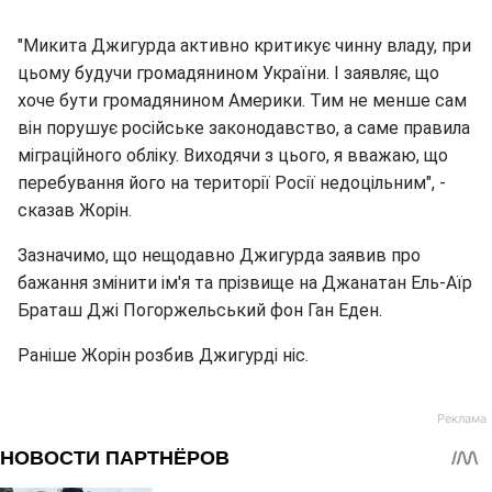
"Микита Джигурда активно критикує чинну владу, при
цьому будучи громадянином України. І заявляє, що
хоче бути громадянином Америки. Тим не менше сам
він порушує російське законодавство, а саме правила
міграційного обліку. Виходячи з цього, я вважаю, що
перебування його на території Росії недоцільним", -
сказав Жорін.
Зазначимо, що нещодавно Джигурда заявив про
бажання змінити ім'я та прізвище на Джанатан Ель-Аїр
Браташ Джі Погоржельський фон Ган Еден.
Раніше Жорін розбив Джигурді ніс.