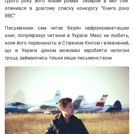
Цього року його новий роман "Зазирни в мої сни"
опинився в довгому списку конкурсу "Книга року
BBC".
Письменник сам читає безліч найрізноманітніших
книг, популяризує читання в Україні. Макс не любить,
коли його порівнюють зі Стівеном Кінгом і впевнений,
що в Україні цілком можливо заробляти непогані
гроші, займаючись тільки лише письменством.