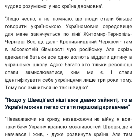
чудово розуміємо: у нас країна двомовна".
“Якщо чесно, я не помічаю, що люди стали більше
говорити українською. Україномовне середовище
для мене закінчується по лінії Житомир-Тернопіль-
Чернівці. Все, що далі - Кропивницький, Черкаси - там
в абсолютній більшості чую російську. Але скрізь
адекватні батьки все одно воліють віддати дитину в
українську школу. Адже багато хто тільки революції
стали замислюватися, ким ми є, і стали
ідентифікувати себе українцями лише три роки тому.
Тому все зміниться не так швидко".
"Якщо у Швеції всі ніші вже давно зайняті, то в
Україні можна легко стати першовідкривачем"
“Незважаючи на кризу, незважаючи на війну, я все-
таки бачу Україну країною можливостей. Швеція, де я
навчався і жив, - дуже розвинута країна. Але там