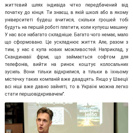
життєвий шлях індивіда чітко передбачений від
початку до кінця. Ти знаєш, в якій школі або в якому
університеті будеш вчитися, скільки грошей тобі
будуть на першій роботі платити, коли купуєш машину.
У нас все набагато складніше. Багато чого немає, мало
що сформовано. Це ускладнює життя. Але, разом з
тим, у нас є купа нових можливостей. Наприклад, у
Скандинавії фірмі, що займається софтом для
телефонів, вийти на ринок коштує колосальних
зусиль. Вони тільки відкрилися, а тільки в їхньому
містечку таких компаній вже двадцять. Якщо у Швеції
всі ніші вже давно зайняті, то в Україні можна легко
стати першовідкривачем".