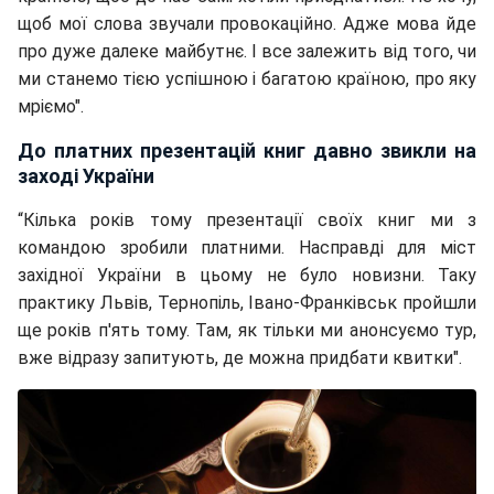
щоб мої слова звучали провокаційно. Адже мова йде
про дуже далеке майбутнє. І все залежить від того, чи
ми станемо тією успішною і багатою країною, про яку
мріємо".
До платних презентацій книг давно звикли на
заході України
“Кілька років тому презентації своїх книг ми з
командою зробили платними. Насправді для міст
західної України в цьому не було новизни. Таку
практику Львів, Тернопіль, Івано-Франківськ пройшли
ще років п'ять тому. Там, як тільки ми анонсуємо тур,
вже відразу запитують, де можна придбати квитки".