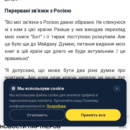
Перервані зв'язки з Росією
“Всі мої зв'язки з Росією давно обірвано. Не спілкуюся
ні з ким з цієї країни. Раніше у них виходив переклад
моєї книги "Бот" і її тираж поступово розкупили. Але
це було ще до Майдану. Думаю, питання видання моїх
книг в цій країні ще довго не буде актуальним. І це
правильно".
“Я допускаю, що може бути два різні думки про
політиків. Але коли одна країна нападає на іншу, тут
двох думок бути просто не може. Тут один
🍪
Мы используем cookie
✕
помиляється, а другий - правий. Шкода, що багато хто
Мы используем файлы cookie для анализа трафика и
до цих пір не може зрозуміти таких очевидних речей".
персонализации контента. Прочитайте нашу Политику
конфиденциальности.
Подробнее
Отклонить
Принять все