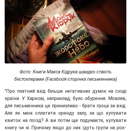
Фото: Книги Макса Кідрука швидко стають
бестселерами (Facebook-сторінка письменника)
"Про платний вхід більше негативних думок на сході
країни. У Харкові, наприклад, було обурення. Мовляв,
для письменника це принизливо - брати гроші за вхід.
Але як мені сплатити оренду залу, за що купувати
квиток на поїзд? А ви потім ще подумаєте, купувати
книгу чи ні. Причому якщо до них їдуть групи на рок-