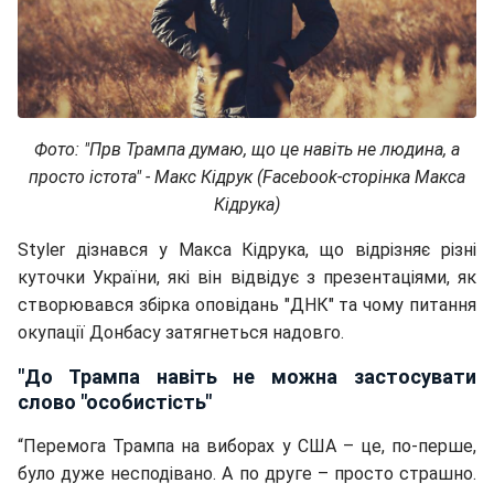
Фото: "П
рв Трампа думаю, що це навіть не людина, а
просто істота
" - Макс Кідрук (Facebook-сторінка Макса
Кідрука)
Styler дізнався у Макса Кідрука, що відрізняє різні
куточки України, які він відвідує з презентаціями, як
створювався збірка оповідань "ДНК" та чому питання
окупації Донбасу затягнеться надовго.
"До Трампа навіть не можна застосувати
слово "особистість"
“Перемога Трампа на виборах у США – це, по-перше,
було дуже несподівано. А по друге – просто страшно.