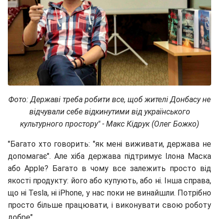
Фото:
Державі треба робити все, щоб жителі Донбасу не
відчували себе відкинутими від українського
культурного простору" - Макс Кідрук (Олег Божко)
"Багато хто говорить: "як мені виживати, держава не
допомагає". Але хіба держава підтримує Ілона Маска
або Apple? Багато в чому все залежить просто від
якості продукту: його або купують, або ні. Інша справа,
що ні Tesla, ні iPhone, у нас поки не винайшли. Потрібно
просто більше працювати, і виконувати свою роботу
добре".