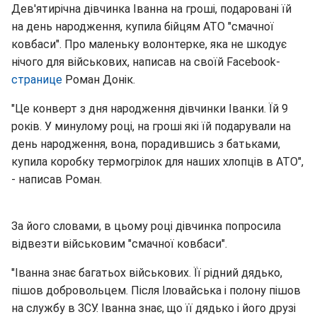
Дев'ятирічна дівчинка Іванна на гроші, подаровані їй
на день народження, купила бійцям АТО "смачної
ковбаси". Про маленьку волонтерке, яка не шкодує
нічого для військових, написав на своїй Facebook-
странице
Роман Донік.
"Це конверт з дня народження дівчинки Іванки. Їй 9
років. У минулому році, на гроші які їй подарували на
день народження, вона, порадившись з батьками,
купила коробку термогрілок для наших хлопців в АТО",
- написав Роман.
За його словами, в цьому році дівчинка попросила
відвезти військовим "смачної ковбаси".
"Іванна знає багатьох військових. Її рідний дядько,
пішов добровольцем. Після Іловайська і полону пішов
на службу в ЗСУ. Іванна знає, що її дядько і його друзі