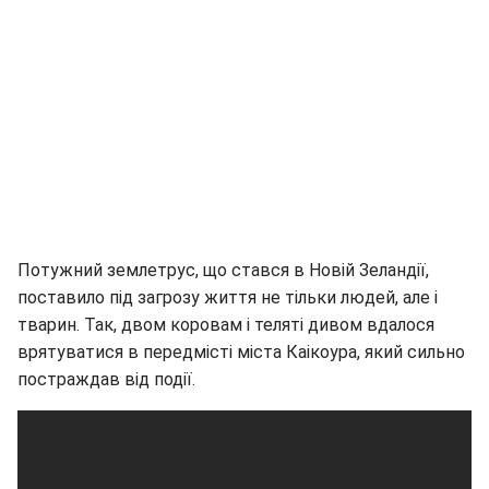
Потужний землетрус, що стався в Новій Зеландії,
поставило під загрозу життя не тільки людей, але і
тварин. Так, двом коровам і теляті дивом вдалося
врятуватися в передмісті міста Каікоура, який сильно
постраждав від події.