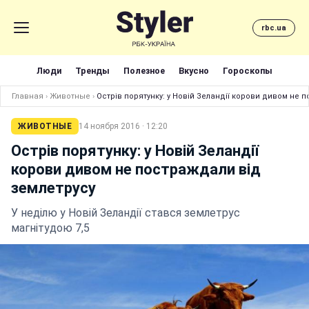
rbc.ua
Люди
Тренды
Полезное
Вкусно
Гороскопы
Главная
›
Животные
›
Острів порятунку: у Новій Зеландії корови дивом не 
ЖИВОТНЫЕ
14 ноября 2016 · 12:20
Острів порятунку: у Новій Зеландії
корови дивом не постраждали від
землетрусу
У неділю у Новій Зеландії стався землетрус
магнітудою 7,5