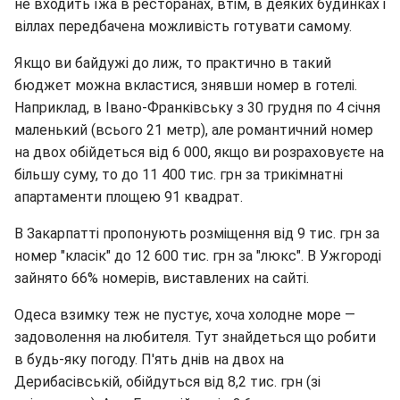
не входить їжа в ресторанах, втім, в деяких будинках і
віллах передбачена можливість готувати самому.
Якщо ви байдужі до лиж, то практично в такий
бюджет можна вкластися, знявши номер в готелі.
Наприклад, в Івано-Франківську з 30 грудня по 4 січня
маленький (всього 21 метр), але романтичний номер
на двох обійдеться від 6 000, якщо ви розраховуєте на
більшу суму, то до 11 400 тис. грн за трикімнатні
апартаменти площею 91 квадрат.
В Закарпатті пропонують розміщення від 9 тис. грн за
номер "класік" до 12 600 тис. грн за "люкс". В Ужгороді
зайнято 66% номерів, виставлених на сайті.
Одеса взимку теж не пустує, хоча холодне море —
задоволення на любителя. Тут знайдеться що робити
в будь-яку погоду. П'ять днів на двох на
Дерибасівській, обійдуться від 8,2 тис. грн (зі