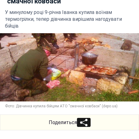
"смачної ковбаси"
У минулому році 9-річна Іванка купила воїнам
термогрілки, тепер дівчинка вирішила нагодувати
бійців
Фото: Дівчинка купила бійцям АТО "смачної ковбаси" (depo.ua)
Поделиться