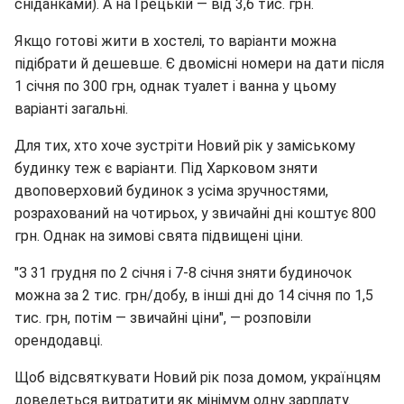
сніданками). А на Грецькій — від 3,6 тис. грн.
Якщо готові жити в хостелі, то варіанти можна
підібрати й дешевше. Є двомісні номери на дати після
1 січня по 300 грн, однак туалет і ванна у цьому
варіанті загальні.
Для тих, хто хоче зустріти Новий рік у заміському
будинку теж є варіанти. Під Харковом зняти
двоповерховий будинок з усіма зручностями,
розрахований на чотирьох, у звичайні дні коштує 800
грн. Однак на зимові свята підвищені ціни.
"З 31 грудня по 2 січня і 7-8 січня зняти будиночок
можна за 2 тис. грн/добу, в інші дні до 14 січня по 1,5
тис. грн, потім — звичайні ціни", — розповіли
орендодавці.
Щоб відсвяткувати Новий рік поза домом, українцям
доведеться витратити як мінімум одну зарплату.