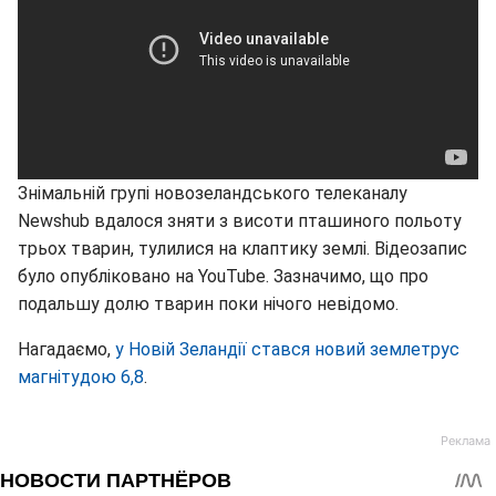
Знімальній групі новозеландського телеканалу
Newshub вдалося зняти з висоти пташиного польоту
трьох тварин, тулилися на клаптику землі. Відеозапис
було опубліковано на YouTube. Зазначимо, що про
подальшу долю тварин поки нічого невідомо.
Нагадаємо,
у Новій Зеландії стався новий землетрус
магнітудою 6,8
.