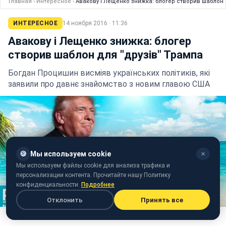
Главная
›
Интересное
›
Авакову і Лещенко знижка: блогер створив шаблон 
ИНТЕРЕСНОЕ
14 ноября 2016 · 11:36
Авакову і Лещенко знижка: блогер
створив шаблон для "друзів" Трампа
Богдан Процишин висміяв українських політиків, які
заявили про давнє знайомство з новим главою США
🍪
Мы используем cookie
✕
Мы используем файлы cookie для анализа трафика и
персонализации контента. Прочитайте нашу Политику
конфиденциальности.
Подробнее
Отклонить
Принять все
Фото: Колаж Процишина (facebook.com/ProtsyshynOfficial)