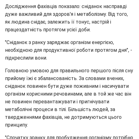
Дослідження фахівців показало: сніданок насправді
дуже важливий для здоров'я і метаболізму. Від того,
як людина снідає, залежить її тонус, настрій і
працездатність протягом усієї доби.
"Сніданок з ранку заряджає організм енергією,
необхідною для продуктивної роботи протягом дня", -
підкреслили вони.
Головною умовою для правильного першого після сну
прийому їжі є збалансованість. За словами вчених,
сніданок повинен бути дуже поживним і насичувати
організм корисними речовинами, але в той же час він
не повинен перевантажувати і пригнічувати
метаболічні процеси в тілі. Більшість людей, за
твердженнями фахівців, не дотримуються цього
принципу.
"Спочатку зранку для пробудження організму потрібно