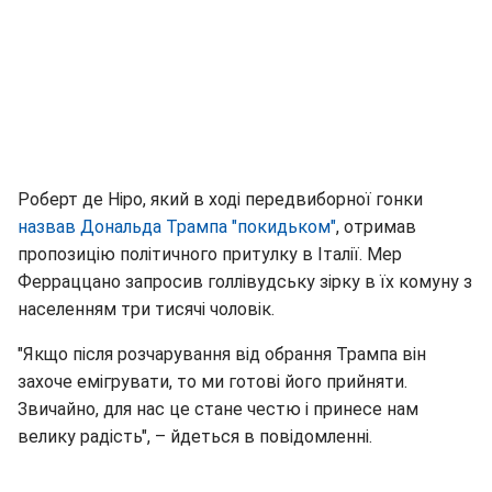
Роберт де Ніро, який в ході передвиборної гонки
назвав Дональда Трампа "покидьком"
, отримав
пропозицію політичного притулку в Італії. Мер
Ферраццано запросив голлівудську зірку в їх комуну з
населенням три тисячі чоловік.
"Якщо після розчарування від обрання Трампа він
захоче емігрувати, то ми готові його прийняти.
Звичайно, для нас це стане честю і принесе нам
велику радість", – йдеться в повідомленні.