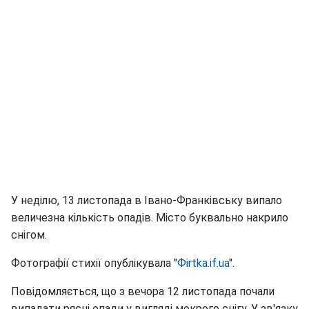
У неділю, 13 листопада в Івано-Франківську випало
величезна кількість опадів. Місто буквально накрило
снігом.
Фотографії стихії опублікувала "
Фirtka.if.ua
".
Повідомляється, що з вечора 12 листопада почали
випадати рясні опади у вигляді мокрого снігу. У зв'язку