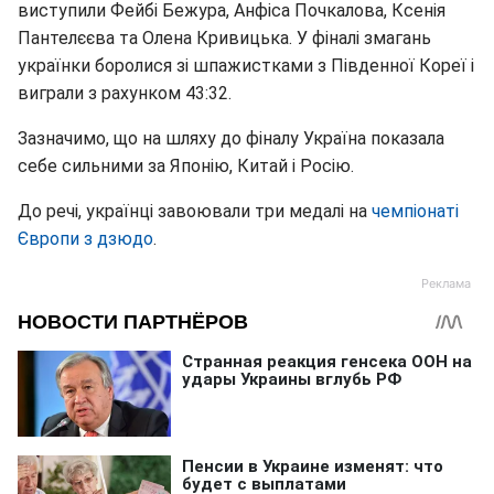
виступили Фейбі Бежура, Анфіса Почкалова, Ксенія
Пантелєєва та Олена Кривицька. У фіналі змагань
українки боролися зі шпажистками з Південної Кореї і
виграли з рахунком 43:32.
Зазначимо, що на шляху до фіналу Україна показала
себе сильними за Японію, Китай і Росію.
До речі, українці завоювали три медалі на
чемпіонаті
Європи з дзюдо
.