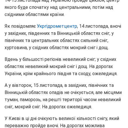
14-15 листопада над Україною пройде циклон, центр
якого буде спочатку над центральними, потім над
східними областями країни.
Як повідомляє
Укргідрометцентр
, 14 листопада, вночі
у західних, південних та Вінницькій областях сніг, у
північних та центральних областях сильний сніг,
хуртовина, у східних областях мокрий сніг і дощ.
Вдень у більшості регіонів невеликий сніг; у східних
областях невеликий мокрий сніг і дощ. На дорогах
України, крім крайнього півдня та сходу, ожеледиця.
А у вівторок, 15 листопада, в західних, північних та
Вінницькій областях опадів не очікується, але місцями
туман, паморозь, на решті території часом невеликий
сніг, мокрий сніг. На дорогах ожеледиця.
У Києві в ці дні очікують великої кількості снігу, який
переважно пройде вночі. На дорогах можлива