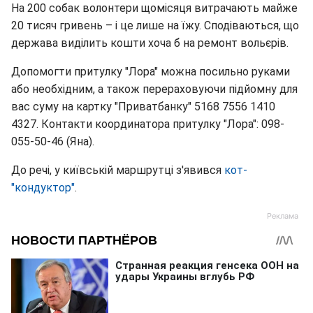
На 200 собак волонтери щомісяця витрачають майже
20 тисяч гривень – і це лише на їжу. Сподіваються, що
держава виділить кошти хоча б на ремонт вольєрів.
Допомогти притулку "Лора" можна посильно руками
або необхідним, а також перераховуючи підйомну для
вас суму на картку "Приватбанку" 5168 7556 1410
4327. Контакти координатора притулку "Лора": 098-
055-50-46 (Яна).
До речі, у київській маршрутці з'явився
кот-
"кондуктор"
.