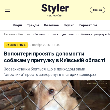
rbc.ua
Люди
Тренды
Полезное
Вкусно
Гороскопы
Главная
›
Животные
›
Волонтери просять допомогти собакам у притулку в Ки
ЖИВОТНЫЕ
13 ноября 2016 · 18:45
Волонтери просять допомогти
собакам у притулку в Київській області
Зоозахисники бояться, що з приходом зими
"хвостики" просто замерзнуть в старих вольєрах