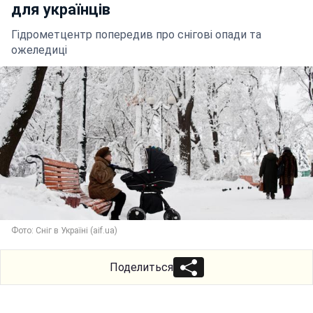
для українців
Гідрометцентр попередив про снігові опади та
ожеледиці
Фото: Сніг в Україні (aif.ua)
Поделиться