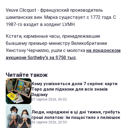
Veuve Clicquot - французский производитель
шампанских вин. Марка существует с 1772 года. С
1987-го входит в холдинг LVMH.
Кстати, карманные часы, принадлежавшие
бывшему премьер-министру Великобритании
Уинстону Черчиллю, ушли с молотка
на лондонском
аукционе Sotheby's
за $750 тыс
.
Читайте також
Кому усміхнеться доля 7 серпня: карти
Таро дали підказки для всіх знаків
Зодіаку
07 серпня 2026, 06:02
Люди, народжені в ці дні тижня, гребуть
гроші лопатою: їм пощастило з пелюшок
06 серпня 2026, 20:59