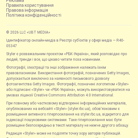
Реклама
Правила користування
Правова інформація
Політика конфіденційності
© 2026 LLC «UBT MEDIA»
Ідентифікатор онлайн-медіа в Реєстрі суб’єктів у сфері медіа — R40-
05347
Styler є розважальним проєктом «РБК-Україна», який розповідає про
людей, тренди і все, що цікаво читати поза новинами.
Фотографії, ілюстрації та інші зображення належать їхнім
правовласникам. Використання фотографій, позначених Getty Images,
допускається виключно за наявності письмового дозволу
фотоагентства Getty Images. Фотографії, позначені логотипом «Styler»
або підписані «Styler» чи «РБК-Україна», можуть використовуватися на
умовах ліцензії Creative Commons Attribution 4.0 International.
При повному або частковому відтворенні інформаційних матеріалів,
опублікованих на вебсайті «Styler» (styler.rbc.ua), обов'язковим є
розміщення активного гіперпосилання на styler.rbc.ua, відкритого для
індексації пошуковими системами. Таке гіперпосилання має бути
розміщене безпосередньо в тексті матеріалу не нижче другого абзацу.
Редакція «Styler» може не поділяти точку зору авторів публікацій.