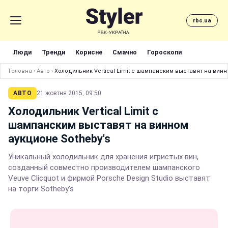
rbc.ua
Люди
Тренди
Корисне
Смачно
Гороскопи
Головна
›
Авто
›
Холодильник Vertical Limit с шампанским выставят на винн
АВТО
21 жовтня 2015, 09:50
Холодильник Vertical Limit с
шампанским выставят на винном
аукционе Sotheby's
Уникальный холодильник для хранения игристых вин,
созданный совместно производителем шампанского
Veuve Clicquot и фирмой Porsche Design Studio выставят
на торги Sotheby's