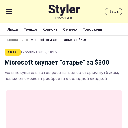
rbc.ua
Люди
Тренди
Корисне
Смачно
Гороскопи
Головна
›
Авто
›
Microsoft скупает "старье" за $300
АВТО
17 жовтня 2015, 10:16
Microsoft скупает "старье" за $300
Если покупатель готов расстаться со старым нутбуком,
новый он сможет приобрести с солидной скидкой