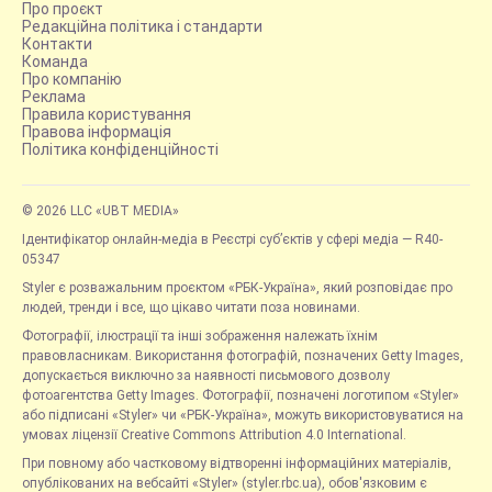
Про проєкт
Редакційна політика і стандарти
Контакти
Команда
Про компанію
Реклама
Правила користування
Правова інформація
Політика конфіденційності
© 2026 LLC «UBT MEDIA»
Ідентифікатор онлайн-медіа в Реєстрі суб’єктів у сфері медіа — R40-
05347
Styler є розважальним проєктом «РБК-Україна», який розповідає про
людей, тренди і все, що цікаво читати поза новинами.
Фотографії, ілюстрації та інші зображення належать їхнім
правовласникам. Використання фотографій, позначених Getty Images,
допускається виключно за наявності письмового дозволу
фотоагентства Getty Images. Фотографії, позначені логотипом «Styler»
або підписані «Styler» чи «РБК-Україна», можуть використовуватися на
умовах ліцензії Creative Commons Attribution 4.0 International.
При повному або частковому відтворенні інформаційних матеріалів,
опублікованих на вебсайті «Styler» (styler.rbc.ua), обов'язковим є