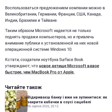
Воспользоваться предложением компании можно в
Великобритании,
Германии, Франции,
США, Канаде,
Индии, Бразилии и Тайване.
Таким образом Microsoft надеется не только
поднять продажи компьютеров, но и привлечь
внимание публики к установленной на них новой
операционной системе Windows 10.
Кстати, создатели ноутбука Surface Book
утверждают, что
новое детище Microsoft вдвое
быстрее, чем MacBook Pro от Apple.
Читайте також
Відкриваєш банку і вже не зупинитися: як
закрити кабачки в соусі сацебелі
06 серпня 2026, 20:12