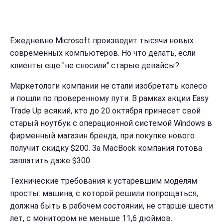
Ежедневно Microsoft производит тысячи новых
современных компьютеров. Но что делать, если
клиенты
еще "не сносили"
старые девайсы?
Маркетологи компании не стали изобретать колесо
и пошли по проверенному пути. В рамках акции Easy
Trade Up всякий, кто
до 20 октября
принесет свой
старый ноутбук с операционной системой Windows в
фирменный магазин бренда, при покупке нового
получит скидку $
200. За MacBook компания готова
заплатить даже $300.
Технические требования к устаревшим моделям
просты: машина, с которой решили попрощаться,
должна быть в рабочем состоянии, не старше шести
лет, с монитором не меньше 11,6 дюймов.