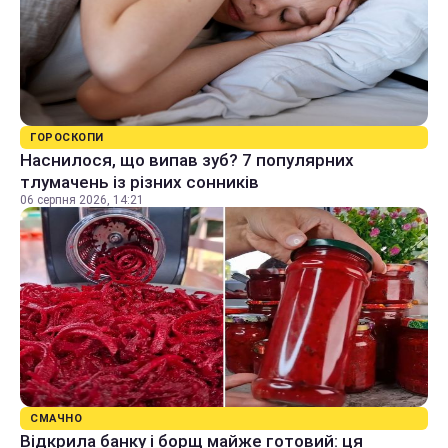
ГОРОСКОПИ
Наснилося, що випав зуб? 7 популярних
тлумачень із різних сонників
06 серпня 2026, 14:21
СМАЧНО
Відкрила банку і борщ майже готовий: ця