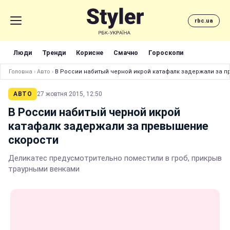
rbc.ua
Люди
Тренди
Корисне
Смачно
Гороскопи
Головна
›
Авто
›
В России набитый черной икрой катафалк задержали за 
АВТО
27 жовтня 2015, 12:50
В России набитый черной икрой
катафалк задержали за превышение
скорости
Деликатес предусмотрительно поместили в гроб, прикрыв
траурными венками