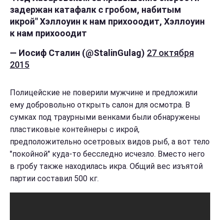
задержан катафалк с гробом, набитым
икрой" Хэллоуин к нам прихооодит, Хэллоуин
к нам прихооодит
— Иосиф Сталин (@StalinGulag)
27 октября
2015
Полицейские не поверили мужчине и предложили
ему добровольно открыть салон для осмотра. В
сумках под траурными венками были обнаружены
пластиковые контейнеры с икрой,
предположительно осетровых видов рыб, а вот тело
"покойной" куда-то бесследно исчезло. Вместо него
в
гробу также находилась икра. Общий вес изъятой
партии составил 500 кг.