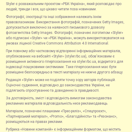
Styler є розважальним проєктом «РБК-Україна», який розповідає про
людей, тренди і все, що цікаво читати поза новинами.
Фотографії, ілюстрації та інші зображення належать їхнім
правовласникам. Використання фотографій, позначених Getty Images,
допускається виключно за наявності письмового дозволу
фотоагентства Getty Images. Фотографії, позначені логотипом «Styler»
або підписані «Styler» чи «РБК-Україна», можуть використовуватися на
умовах ліцензії Creative Commons Attribution 4.0 International.
При повному або частковому відтворенні інформаційних матеріалів,
опублікованих на вебсайті «Styler» (styler.rbc.ua), обов'язковим є
розміщення активного гіперпосилання на styler.rbc.ua, відкритого для
індексації пошуковими системами. Таке гіперпосилання має бути
розміщене безпосередньо в тексті матеріалу не нижче другого абзацу.
Редакція «Styler» може не поділяти точку зору авторів публікацій.
Оціночні судження, відповідно до законодавства України, не
підлягають спростуванню та доведенню їх правдивості.
За достовірність, зміст і відповідність вимогам законодавства
рекламних матеріалів відповідальність несе рекламодавець.
Матеріали, позначені плашками «Прес-реліз», «Спецпроєкт»,
«Партнерський матеріал», «Promo», «Благодійність» та «Резонанс»,
розміщуються на правах реклами.
Рубрика «Новини компаній» є інформаційним форматом, що містить